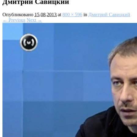
Дмитрий Савицкий
Опубликовано
15.08.2013
at
800 × 596
in
Дмитрий Савицкий
← Previous
Next →