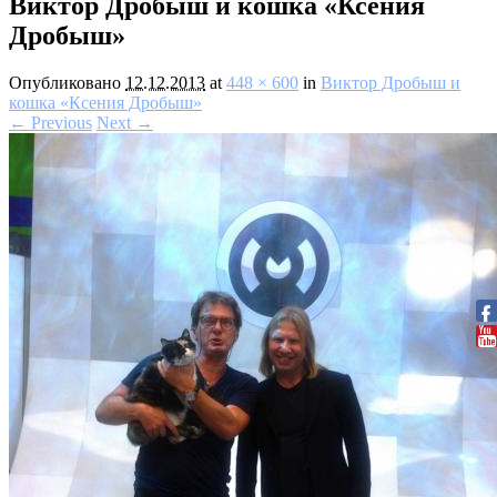
Виктор Дробыш и кошка «Ксения
Дробыш»
Опубликовано
12.12.2013
at
448 × 600
in
Виктор Дробыш и
кошка «Ксения Дробыш»
← Previous
Next →