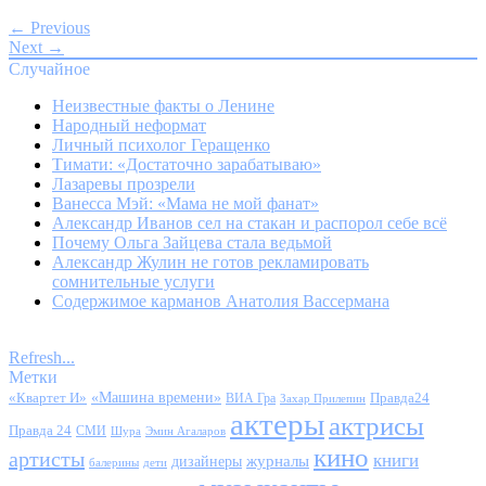
← Previous
Next →
Случайное
Неизвестные факты о Ленине
Народный неформат
Личный психолог Геращенко
Тимати: «Достаточно зарабатываю»
Лазаревы прозрели
Ванесса Мэй: «Мама не мой фанат»
Александр Иванов сел на стакан и распорол себе всё
Почему Ольга Зайцева стала ведьмой
Александр Жулин не готов рекламировать
сомнительные услуги
Содержимое карманов Анатолия Вассермана
Refresh...
Метки
«Квартет И»
«Машина времени»
Правда24
ВИА Гра
Захар Прилепин
актеры
актрисы
Правда 24
СМИ
Шура
Эмин Агаларов
кино
артисты
книги
журналы
дизайнеры
балерины
дети