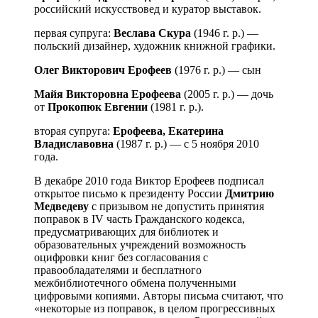
российский искусствовед и куратор выставок.
первая супруга:
Веслава Скура
(1946 г. р.) —
польский дизайнер, художник книжной графики.
Олег Викторович Ерофеев
(1976 г. р.) — сын
Майя Викторовна Ерофеева
(2005 г. р.) — дочь
от
Прокопюк Евгении
(1981 г. р.).
вторая супруга:
Ерофеева, Екатерина
Владиславовна
(1987 г. р.) — с 5 ноября 2010
года.
В декабре 2010 года Виктор Ерофеев подписал
открытое письмо к президенту России
Дмитрию
Медведеву
с призывом не допустить принятия
поправок в IV часть Гражданского кодекса,
предусматривающих для библиотек и
образовательных учреждений возможность
оцифровки книг без согласования с
правообладателями и бесплатного
межбиблиотечного обмена полученными
цифровыми копиями. Авторы письма считают, что
«некоторые из поправок, в целом прогрессивных