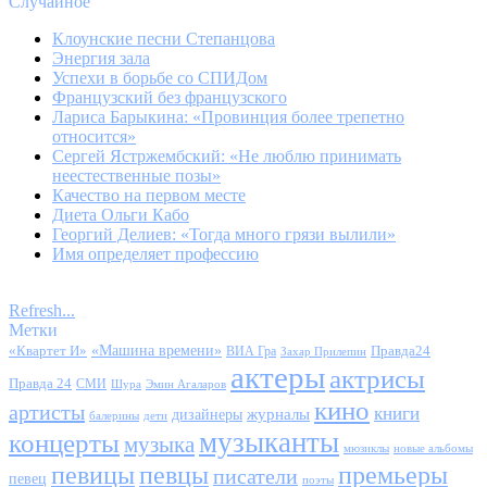
Случайное
Клоунские песни Степанцова
Энергия зала
Успехи в борьбе со СПИДом
Французский без французского
Лариса Барыкина: «Провинция более трепетно
относится»
Сергей Ястржембский: «Не люблю принимать
неестественные позы»
Качество на первом месте
Диета Ольги Кабо
Георгий Делиев: «Тогда много грязи вылили»
Имя определяет профессию
Refresh...
Метки
«Квартет И»
«Машина времени»
Правда24
ВИА Гра
Захар Прилепин
актеры
актрисы
Правда 24
СМИ
Шура
Эмин Агаларов
кино
артисты
книги
журналы
дизайнеры
балерины
дети
музыканты
концерты
музыка
мюзиклы
новые альбомы
певицы
певцы
премьеры
писатели
певец
поэты