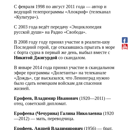
С февраля 1998 по август 2011 года — автор и
ведущий телепрограммы «Апокриф» (телеканал
«Культура»).
С 2003 года ведёт передачу «Энциклопедия
русской души» на Радио «Свобода».
В 2008 году году принял участие в реалити-шоу
Последний герой, где отказавшись прыгать в море
с борта судна в первый же день, выбыл вместе с
Никитой Джигурдой
со скандалом.
В январе 2014 года принял участие в скандальном
эфире программы «Дилетанты» на телеканале
«Дождь», где высказался, что Ленинград нужно
было сдать немецким войскам для спасения
жизней.
Ерофеев, Владимир Иванович
(1920—2011) —
отец, советский дипломат.
Ерофеева (Чечурина) Галина Николаевна
(1920
—2012) — мать, переводчица.
Ерофеев, Андрей Владимирович
(1956) — брат,