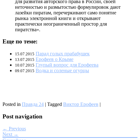
для развития авторского права в России, своей
неточностью и размытостью формулировок дают
лазейки пиратам, перечеркивают само понятие
рынка электронной книги и открывают
практически неограниченный простор для
пиратства».
Еще по теме:
Парад голых прабабушек
15.07.2015
Ерофеев о Крыме
13.07.2015
Глупый вопрос для Ерофеева
10.07.2015
Водка и соленые огурцы
09.07.2015
Posted in
Правда 24
|
Tagged
Виктор Ерофеев
|
Post navigation
← Previous
Next →