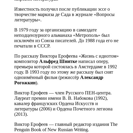
Известность получил после публикации эссе о
творчестве маркиза де Сада в журнале «Вопросы
литературы».
В 1979 году за организацию в самиздате
неподцензурного альманаха «Метрополь» был
исключён из Союза писателей. До 1988 года его не
печатали в СССР.
По рассказу Виктора Ерофеева «Жизнь с идиотом»
композитор
Альфред Шнитке
написал оперу,
премьера которой состоялась в Амстердаме в 1992
году. В 1993 году по этому же рассказу был снят
одноимённый фильм (режиссёр
Александр
Рогожкин
).
Виктор Ерофеев — член Русского ПЕН-центра.
Лауреат премии имени В. В. Набокова (1992),
кавалер французских Ордена Искусств и
литературы (2006) и Ордена Почетного легиона
(2013).
Виктор Ерофеев — главный редактор издания The
Penguin Book of New Russian Writing.