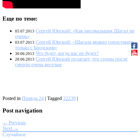
Еще по теме:
Сергей Юрский: «Как рисовальщик Шагал не
05.07.2013
очень»
Сергей Юрский: «Шагала можно сопоставить
03.07.2013
только с Бродским»
Что будет, когда нас не будет?
30.06.2013
Сергей Юрский полагает, что сцены после
28.06.2013
смерти очень веселые
Posted in
Правда 24
|
Tagged
22239
|
Post navigation
← Previous
Next →
Случайное