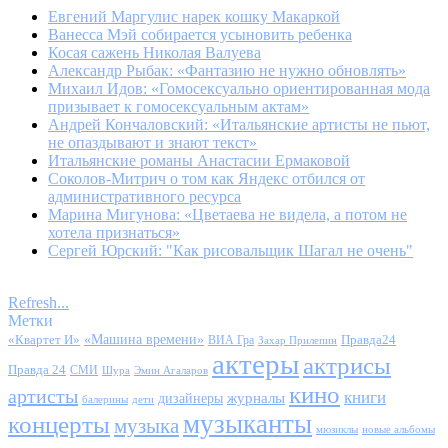
Евгений Маргулис нарек кошку Макаркой
Ванесса Мэй собирается усыновить ребенка
Косая сажень Николая Валуева
Александр Рыбак: «Фантазию не нужно обновлять»
Михаил Идов: «Гомосексуально ориентированная мода
призывает к гомосексуальным актам»
Андрей Кончаловский: «Итальянские артисты не пьют,
не опаздывают и знают текст»
Итальянские романы Анастасии Ермаковой
Соколов-Митрич о том как Яндекс отбился от
административного ресурса
Марина Мигунова: «Цветаева не видела, а потом не
хотела признаться»
Сергей Юрский: "Как рисовальщик Шагал не очень"
Refresh...
Метки
«Квартет И»
«Машина времени»
Правда24
ВИА Гра
Захар Прилепин
актеры
актрисы
Правда 24
СМИ
Шура
Эмин Агаларов
кино
артисты
книги
журналы
дизайнеры
балерины
дети
музыканты
концерты
музыка
мюзиклы
новые альбомы