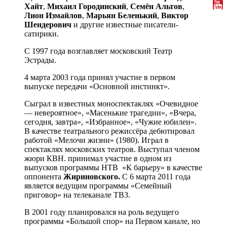
Хайт
,
Михаил
Городинский
,
Семён
Альтов
,
Лион
Измайлов
,
Марьян
Беленький
,
Виктор
Шендерович
и другие известные писатели-
сатирики.
С 1997 года возглавляет московский Театр
Эстрады.
4 марта 2003 года принял участие в первом
выпуске передачи «Основной инстинкт».
Сыграл в известных моноспектаклях «Очевидное
— невероятное», «Масенькие трагедии», «Вчера,
сегодня, завтра», «Избранное», «Чужие юбилеи».
В качестве театрального режиссёра дебютировал
работой «Мелочи жизни» (1980). Играл в
спектаклях московских театров. Выступал членом
жюри КВН. принимал участие в одном из
выпусков программы НТВ «К барьеру» в качестве
оппонента
Жириновского.
С 6 марта 2011 года
является ведущим программы «Семейный
приговор» на телеканале ТВ3.
В 2001 году планировался на роль ведущего
программы «Большой спор» на Первом канале, но