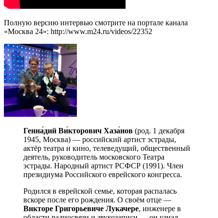
Полную версию интервью смотрите на портале канала
«Москва 24»: http://www.m24.ru/videos/22352
Генна́дий
Ви́кторович
Хаза́нов
(род. 1 декабря
1945, Москва) — российский артист эстрады,
актёр театра и кино, телеведущий, общественный
деятель, руководитель московского Театра
эстрады. Народный артист РСФСР (1991). Член
президиума Российского еврейского конгресса.
Родился в еврейской семье, которая распалась
вскоре после его рождения. О своём отце —
Викторе
Григорьевиче
Лукачере
, инженере в
области радиосвязи и звукозаписи — он узнал