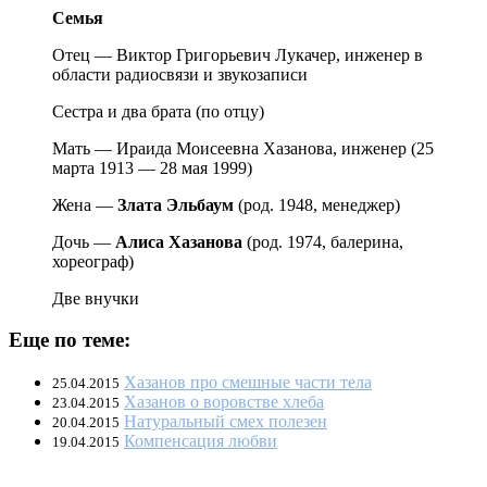
Семья
Отец — Виктор Григорьевич Лукачер, инженер в
области радиосвязи и звукозаписи
Сестра и два брата (по отцу)
Мать — Ираида Моисеевна Хазанова, инженер (25
марта 1913 — 28 мая 1999)
Жена —
Злата
Эльбаум
(род. 1948, менеджер)
Дочь —
Алиса
Хазанова
(род. 1974, балерина,
хореограф)
Две внучки
Еще по теме:
Хазанов про смешные части тела
25.04.2015
Хазанов о воровстве хлеба
23.04.2015
Натуральный смех полезен
20.04.2015
Компенсация любви
19.04.2015