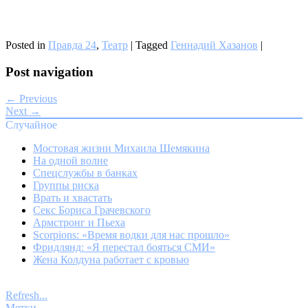
Posted in
Правда 24
,
Театр
|
Tagged
Геннадий Хазанов
|
Post navigation
← Previous
Next →
Случайное
Мостовая жизни Михаила Шемякина
На одной волне
Спецслужбы в банках
Группы риска
Врать и хвастать
Секс Бориса Грачевского
Армстронг и Пьеха
Scorpions: «Время водки для нас прошло»
Фридлянд: «Я перестал бояться СМИ»
Жена Колдуна работает с кровью
Refresh...
Метки