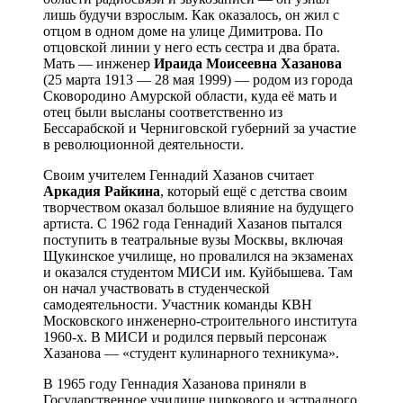
лишь будучи взрослым. Как оказалось, он жил с
отцом в одном доме на улице Димитрова. По
отцовской линии у него есть сестра и два брата.
Мать — инженер
Ираида
Моисеевна
Хазанова
(25 марта 1913 — 28 мая 1999) — родом из города
Сковородино Амурской области, куда её мать и
отец были высланы соответственно из
Бессарабской и Черниговской губерний за участие
в революционной деятельности.
Своим учителем Геннадий Хазанов считает
Аркадия
Райкина
, который ещё с детства своим
творчеством оказал большое влияние на будущего
артиста. С 1962 года Геннадий Хазанов пытался
поступить в театральные вузы Москвы, включая
Щукинское училище, но провалился на экзаменах
и оказался студентом МИСИ им. Куйбышева. Там
он начал участвовать в студенческой
самодеятельности. Участник команды КВН
Московского инженерно-строительного института
1960-х. В МИСИ и родился первый персонаж
Хазанова — «студент кулинарного техникума».
В 1965 году Геннадия Хазанова приняли в
Государственное училище циркового и эстрадного