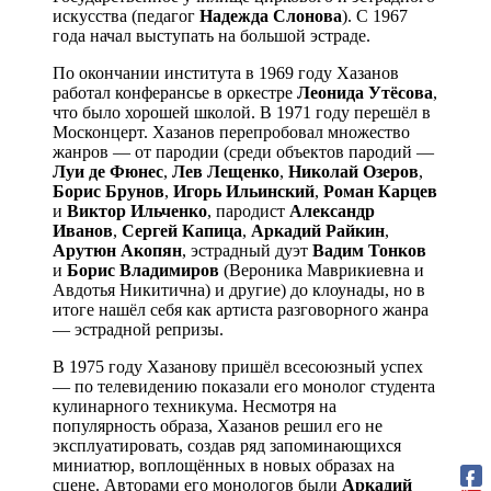
искусства (педагог
Надежда
Слонова
). С 1967
года начал выступать на большой эстраде.
По окончании института в 1969 году Хазанов
работал конферансье в оркестре
Леонида
Утёсова
,
что было хорошей школой. В 1971 году перешёл в
Москонцерт. Хазанов перепробовал множество
жанров — от пародии (среди объектов пародий —
Луи
де
Фюнес
,
Лев
Лещенко
,
Николай
Озеров
,
Борис
Брунов
,
Игорь
Ильинский
,
Роман
Карцев
и
Виктор
Ильченко
, пародист
Александр
Иванов
,
Сергей
Капица
,
Аркадий
Райкин
,
Арутюн
Акопян
, эстрадный дуэт
Вадим
Тонков
и
Борис
Владимиров
(Вероника Маврикиевна и
Авдотья Никитична) и другие) до клоунады, но в
итоге нашёл себя как артиста разговорного жанра
— эстрадной репризы.
В 1975 году Хазанову пришёл всесоюзный успех
— по телевидению показали его монолог студента
кулинарного техникума. Несмотря на
популярность образа, Хазанов решил его не
эксплуатировать, создав ряд запоминающихся
миниатюр, воплощённых в новых образах на
сцене. Авторами его монологов были
Аркадий