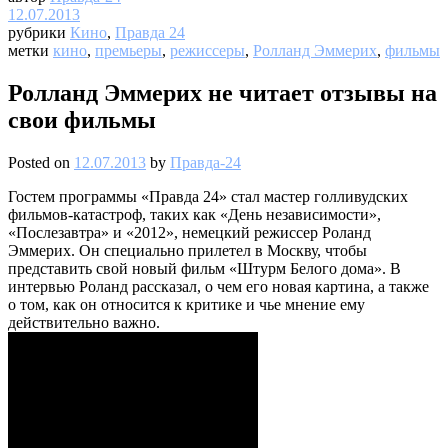
12.07.2013
рубрики
Кино
,
Правда 24
метки
кино
,
премьеры
,
режиссеры
,
Ролланд Эммерих
,
фильмы
Ролланд Эммерих не читает отзывы на
свои фильмы
Posted on
12.07.2013
by
Правда-24
Гостем программы «Правда 24» стал мастер голливудских
фильмов-катастроф, таких как «День независимости»,
«Послезавтра» и «2012», немецкий режиссер Роланд
Эммерих. Он специально прилетел в Москву, чтобы
представить свой новый фильм «Штурм Белого дома». В
интервью Роланд рассказал, о чем его новая картина, а также
о том, как он относится к критике и чье мнение ему
действительно важно.