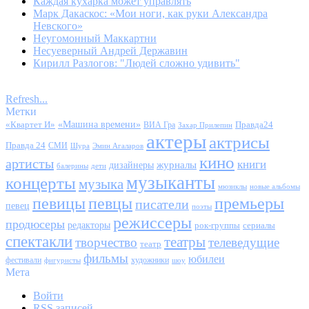
Каждая кухарка может управлять
Марк Дакаскос: «Мои ноги, как руки Александра
Невского»
Неугомонный Маккартни
Несуеверный Андрей Державин
Кирилл Разлогов: "Людей сложно удивить"
Refresh...
Метки
«Квартет И»
«Машина времени»
Правда24
ВИА Гра
Захар Прилепин
актеры
актрисы
Правда 24
СМИ
Шура
Эмин Агаларов
кино
артисты
книги
журналы
дизайнеры
балерины
дети
музыканты
концерты
музыка
мюзиклы
новые альбомы
певицы
певцы
премьеры
писатели
певец
поэты
режиссеры
продюсеры
редакторы
сериалы
рок-группы
спектакли
театры
творчество
телеведущие
театр
фильмы
юбилеи
фестивали
художники
фигуристы
шоу
Мета
Войти
RSS
записей