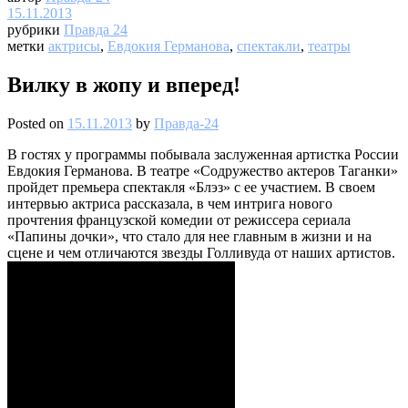
15.11.2013
рубрики
Правда 24
метки
актрисы
,
Евдокия Германова
,
спектакли
,
театры
Вилку в жопу и вперед!
Posted on
15.11.2013
by
Правда-24
В гостях у программы побывала заслуженная артистка России
Евдокия Германова. В театре «Содружество актеров Таганки»
пройдет премьера спектакля «Блэз» с ее участием. В своем
интервью актриса рассказала, в чем интрига нового
прочтения французской комедии от режиссера сериала
«Папины дочки», что стало для нее главным в жизни и на
сцене и чем отличаются звезды Голливуда от наших артистов.