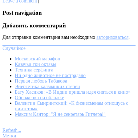
Leave a comment
|
Post navigation
Добавить комментарий
Для отправки комментария вам необходимо
авторизоваться
.
Случайное
Московский марафон
Казачьи три октавы
Техника серфинга
Ни одно животное не пострадало
Первая любовь Табакова
Энергетика калмыцких степей
Бату Хасиков: «В Индии пришла идея сняться в кино»
Обнаженка на обложке
Валентин Смирнитский: «К бизнесменам отношусь с
пиитетом»
Максим Кантор: "Я не секретарь Гитлера!"
Refresh...
Метки