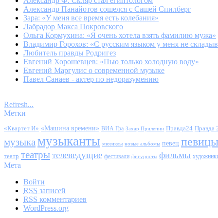
Александр Ф. Скляр стал египтологом
Александр Панайотов сошелся с Сашей Спилберг
Зара: «У меня все время есть колебания»
Лабрадор Макса Покровского
Ольга Кормухина: «Я очень хотела взять фамилию мужа»
Владимир Горохов: «С русским языком у меня не складыв
Любитель правды Родригез
Евгений Хорошевцев: «Пью только холодную воду»
Евгений Маргулис о современной музыке
Павел Санаев - актер по недоразумению
Refresh...
Метки
«Квартет И»
«Машина времени»
Правда24
Правда 
ВИА Гра
Захар Прилепин
музыканты
певиц
музыка
певец
мюзиклы
новые альбомы
театры
телеведущие
фильмы
театр
фестивали
художник
фигуристы
Мета
Войти
RSS
записей
RSS
комментариев
WordPress.org