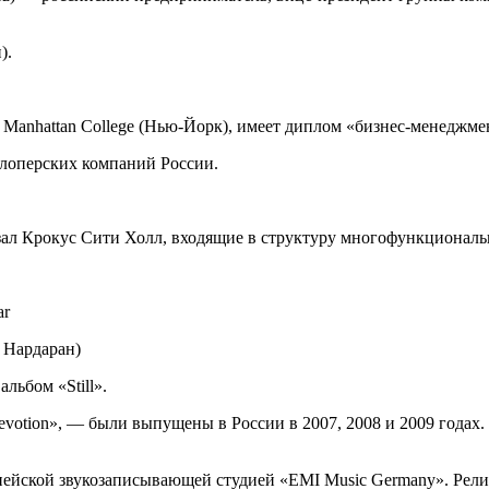
).
Manhattan College (Нью-Йорк), имеет диплом «бизнес-менеджме
елоперских компаний России.
ал Крокус Сити Холл, входящие в структуру многофункциональн
ar
 Нардаран)
льбом «Still».
evotion», ― были выпущены в России в 2007, 2008 и 2009 годах.
опейской звукозаписывающей студией «EMI Music Germany». Релиз