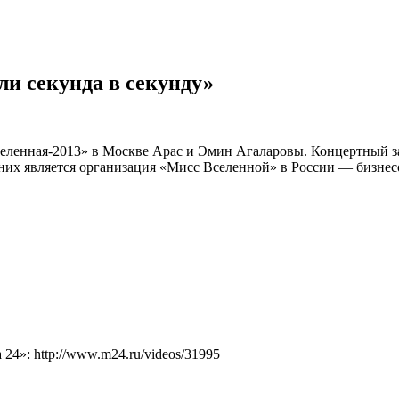
ли секунда в секунду»
еленная-2013» в Москве Арас и Эмин Агаларовы. Концертный за
 них является организация «Мисс Вселенной» в России — бизнес
4»: http://www.m24.ru/videos/31995