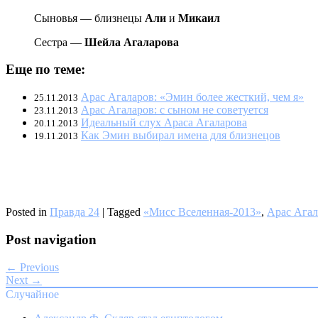
Сыновья — близнецы
Али
и
Микаил
Сестра —
Шейла Агаларова
Еще по теме:
Арас Агаларов: «Эмин более жесткий, чем я»
25.11.2013
Арас Агаларов: с сыном не советуется
23.11.2013
Идеальный слух Араса Агаларова
20.11.2013
Как Эмин выбирал имена для близнецов
19.11.2013
Posted in
Правда 24
|
Tagged
«Мисс Вселенная-2013»
,
Арас Агал
Post navigation
← Previous
Next →
Случайное