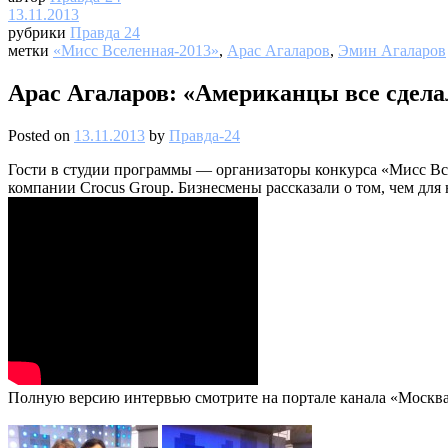
13.11.2013
рубрики
Правда 24
метки
«Мисс Вселенная-2013»
,
Арас Агаларов
,
Эмин Агаларов
Арас Агаларов: «Американцы все сдела
Posted on
13.11.2013
by
Правда-24
Гости в студии программы — организаторы конкурса «Мисс Вс
компании Crocus Group. Бизнесмены рассказали о том, чем для
Полную версию интервью смотрите на портале канала «Москва 2