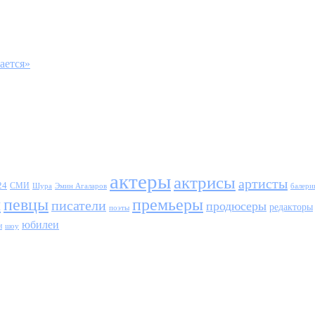
ается»
актеры
актрисы
артисты
24
СМИ
Шура
балери
Эмин Агаларов
ы
певцы
премьеры
писатели
продюсеры
редакторы
поэты
юбилеи
и
шоу