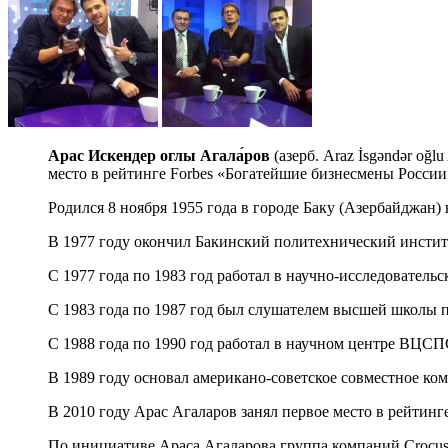
Арас Искендер оглы Агала́ров
(азерб. Araz İsgəndər oğ
место в рейтинге Forbes «Богатейшие бизнесмены России
Родился 8 ноября 1955 года в городе Баку (Азербайджан) 
В 1977 году окончил Бакинский политехнический инсти
С 1977 года по 1983 год работал в научно-исследователь
С 1983 года по 1987 год был слушателем высшей школы
С 1988 года по 1990 год работал в научном центре ВЦСП
В 1989 году основал американо-советское совместное к
В 2010 году Арас Агаларов занял первое место в рейтин
По инициативе Араса Агаларова группа компаний Crocus