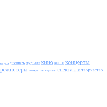
кино
концерты
книги
журналы
дизайнеры
ны
дети
режиссеры
спектакли
творчество
сериалы
рок-группы