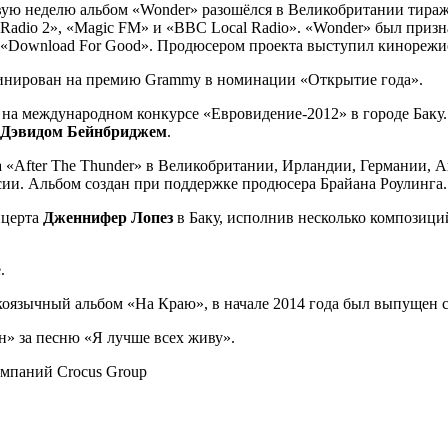
вую неделю альбом «Wonder» разошёлся в Великобритании тираж
Radio 2», «Magic FM» и «BBC Local Radio». «Wonder» был приз
ик «Download For Good». Продюсером проекта выступил кинореж
инирован на премию Grammy в номинации «Открытие года».
тя на международном конкурсе «Евровидение-2012» в городе Бак
Дэвидом Бейнбриджем
.
ма «After The Thunder» в Великобритании, Ирландии, Германии
сии. Альбом создан при поддержке продюсера Брайана Роулинга.
нцерта
Дженнифер Лопез
в Баку, исполнив несколько композиций
.
скоязычный альбом «На Краю», в начале 2014 года был выпущен
н» за песню «Я лучше всех живу».
омпаний Crocus Group