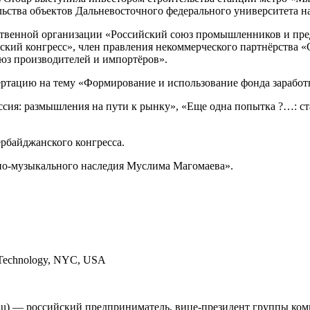
ьства объектов Дальневосточного федерального университета н
твенной организации «Российский союз промышленников и пре
ский конгресс», член правления некоммерческого партнёрства 
юз производителей и импортёров».
ертацию на тему «Формирование и использование фонда заработ
ссия: размышления на пути к рынку», «Еще одна попытка ?…: с
ербайджанского конгресса.
но-музыкального наследия Муслима Магомаева».
of Technology, NYC, USA
ğlu) — российский предприниматель, вице-президент группы комп