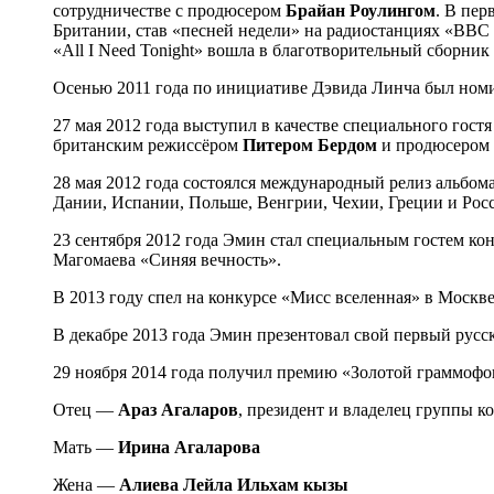
сотрудничестве с продюсером
Брайан Роулингом
. В пер
Британии, став «песней недели» на радиостанциях «BBC 
«All I Need Tonight» вошла в благотворительный сборн
Осенью 2011 года по инициативе Дэвида Линча был ном
27 мая 2012 года выступил в качестве специального гос
британским режиссёром
Питером Бердом
и продюсером
28 мая 2012 года состоялся международный релиз альбо
Дании, Испании, Польше, Венгрии, Чехии, Греции и Рос
23 сентября 2012 года Эмин стал специальным гостем ко
Магомаева «Синяя вечность».
В 2013 году спел на конкурсе «Мисс вселенная» в Москве
В декабре 2013 года Эмин презентовал свой первый рус
29 ноября 2014 года получил премию «Золотой граммофо
Отец —
Араз Агаларов
, президент и владелец группы к
Мать —
Ирина Агаларова
Жена —
Алиева Лейла Ильхам кызы