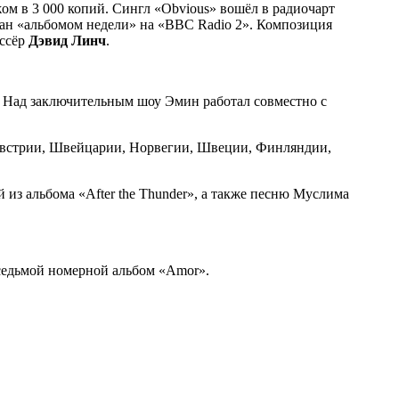
ом в 3 000 копий. Сингл «Obvious» вошёл в радиочарт
нан «альбомом недели» на «BBC Radio 2». Композиция
иссёр
Дэвид Линч
.
у. Над заключительным шоу Эмин работал совместно с
, Австрии, Швейцарии, Норвегии, Швеции, Финляндии,
 из альбома «After the Thunder», а также песню Муслима
 седьмой номерной альбом «Amor».