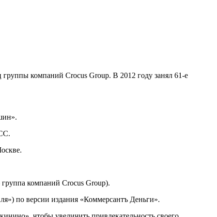
ц группы компаний Crocus Group. В 2012 году занял 61-е
шин».
СС.
оскве.
группа компаний Crocus Group).
ля») по версии издания «Коммерсантъ Деньги».
кинино», чтобы увеличить привлекательность своего