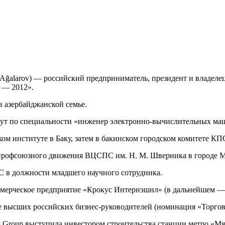
lu Ağalarov) — российский предприниматель, президент и владеле
 — 2012».
в азербайджанской семье.
тут по специальности «инженер электронно-вычислительных ма
ском институте в Баку, затем в бакинском городском комитете КП
 профсоюзного движения ВЦСПС им. Н. М. Шверника в городе М
С в должности младшего научного сотрудника.
оммерческое предприятие «Крокус Интернэшнл» (в дальнейшем ― 
ге высших российских бизнес-руководителей (номинация «Торгов
 Group выступила инвестором строительства станции метро «Мя