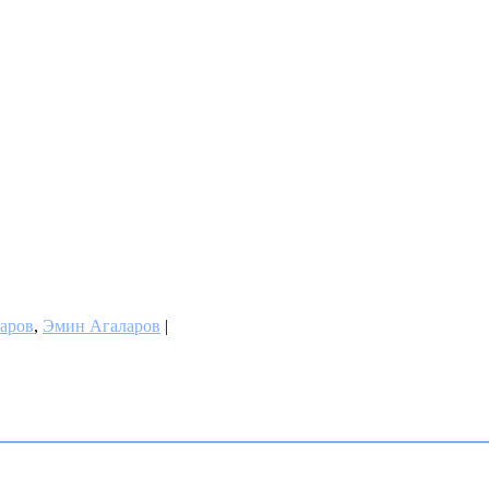
аров
,
Эмин Агаларов
|