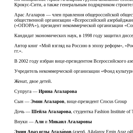
Крокус-Сити, а также генеральным подрядчиком строител
Арас Агаларов ― член правления общероссийской общес
общественной организации «Всероссийский азербайджан
(«ОПОРА»), президент некоммерческой организации «Со
Кандидат экономических наук, в 1998 году защитил дисс
Автор книг «Мой взгляд на Россию в эпоху реформ», «Ро
гг.».
В 2002 году избран вице-президентом Всероссийского аз
Учредитель некоммерческой организации «Фонд культур
Женат, двое детей.
Супруга ―
Ирина Агаларова
Сын ―
Эмин Агаларов
, вице-президент Crocus Group
Дочь ―
Шейла
Агаларова
, студентка Fashion Institute 
Внуки ―
Али
и
Микаил Агаларовы
Эмин Араз оглы Агала́ров
(азерб. Ağalarov Emin Araz o