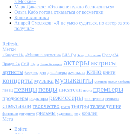
в Москве»
Марк Дакаскос: «Это жене нужно беспокоиться»
Ольга Кабо готова отказаться от косметики
Кошки-хищники
Андрей Смоляков: «Я не умею судиться, но автор за это
получил»
Refresh...
Метки
«Квартет И»
«Машина времени»
Правда24
ВИА Гра
Захар Прилепин
актеры
актрисы
Правда 24
СМИ
Шура
Эмин Агаларов
кино
артисты
книги
журналы
дизайнеры
балерины
дети
музыканты
концерты
музыка
мюзиклы
новые альбомы
певицы
певцы
премьеры
писатели
певец
поэты
режиссеры
продюсеры
редакторы
сериалы
рок-группы
спектакли
театры
творчество
телеведущие
театр
фильмы
юбилеи
фестивали
художники
фигуристы
шоу
Мета
Войти