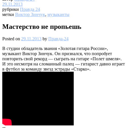
29.11.2013
рубрики
Правда 24
метки
Виктор Зинчук
,
музыканты
Мастерство не пропьешь
Posted on
29.11.2013
by
Правда-24
В студии обладатель звания «Золотая гитара России»,
музыкант Виктор Зинчук. Он признался, что попробует
повторить свой рекорд — сыграть на гитаре «Полет шмеля».
И это несмотря на сломанный палец — гитарист давно играет
в футбол за команду звезд эстрады «Старко».