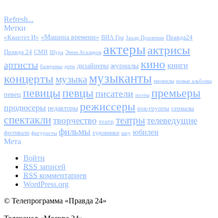
Refresh...
Метки
«Квартет И»
«Машина времени»
Правда24
ВИА Гра
Захар Прилепин
актеры
актрисы
Правда 24
СМИ
Шура
Эмин Агаларов
кино
артисты
книги
журналы
дизайнеры
балерины
дети
музыканты
концерты
музыка
мюзиклы
новые альбомы
певицы
певцы
премьеры
писатели
певец
поэты
режиссеры
продюсеры
редакторы
сериалы
рок-группы
спектакли
театры
творчество
телеведущие
театр
фильмы
юбилеи
фестивали
художники
фигуристы
шоу
Мета
Войти
RSS
записей
RSS
комментариев
WordPress.org
© Телепрограмма «Правда 24»