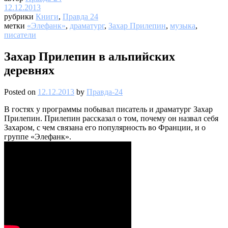
12.12.2013
рубрики
Книги
,
Правда 24
метки
«Элефанк»
,
драматург
,
Захар Прилепин
,
музыка
,
писатели
Захар Прилепин в альпийских
деревнях
Posted on
12.12.2013
by
Правда-24
В гостях у программы побывал писатель и драматург Захар
Прилепин. Прилепин рассказал о том, почему он назвал себя
Захаром, с чем связана его популярность во Франции, и о
группе «Элефанк».