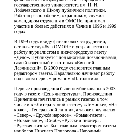
государственного университета им. Н. И.
Лобачевского и Школу публичной политики.
Работал разнорабочим, охранником, служил
командиром отделения в ОМОНе, принимал
участие в боевых действиях в Чечне в 1996 и 1999
годах.
В 1999 году, ввиду финансовых затруднений,
оставляет службу в ОМОНе и устраивается на
работу журналистом в нижегородскую газету
«Дело». Публикуется под многими псевдонимами,
самый известный из которых «Евгений
Лавлинский». В 2000 году становится главным
редактором газеты. Параллельно начинает работу
над своим первым романом «Патологии».
Первые произведения были опубликованы в 2003
году в газете «День литературы». Произведения
Прилепина печатались в разных газетах в том
числе и в «Литературной газете», «Лимонке», «На
краю», «Генеральной линии», а также в журналах
«Север», «Дружба народов», «Роман-газета»,
«Новый мир», «Сноб», «Русский пионер»,
«Русская жизнь». Был главным редактором газеты
нацболов Нижнего Новгорода «Народный