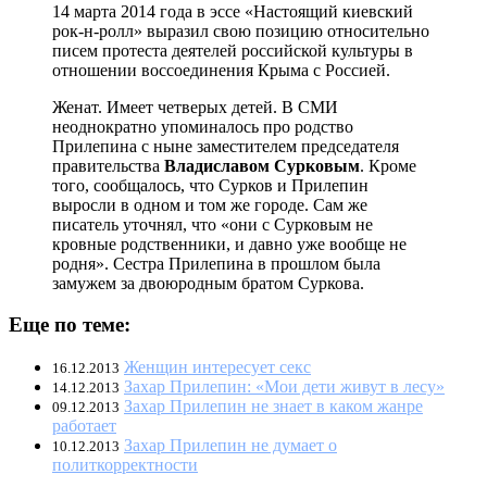
14 марта 2014 года в эссе «Настоящий киевский
рок-н-ролл» выразил свою позицию относительно
писем протеста деятелей российской культуры в
отношении воссоединения Крыма с Россией.
Женат. Имеет четверых детей. В СМИ
неоднократно упоминалось про родство
Прилепина с ныне заместителем председателя
правительства
Владиславом Сурковым
. Кроме
того, сообщалось, что Сурков и Прилепин
выросли в одном и том же городе. Сам же
писатель уточнял, что «они с Сурковым не
кровные родственники, и давно уже вообще не
родня». Сестра Прилепина в прошлом была
замужем за двоюродным братом Суркова.
Еще по теме:
Женщин интересует секс
16.12.2013
Захар Прилепин: «Мои дети живут в лесу»
14.12.2013
Захар Прилепин не знает в каком жанре
09.12.2013
работает
Захар Прилепин не думает о
10.12.2013
политкорректности