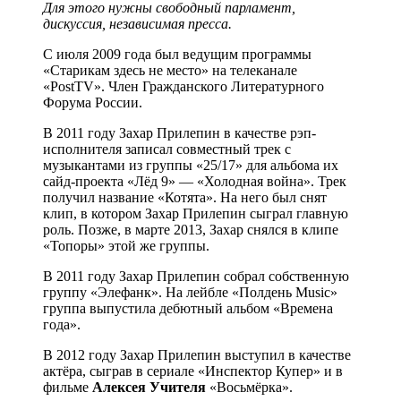
Для этого нужны свободный парламент,
дискуссия, независимая пресса.
С июля 2009 года был ведущим программы
«Старикам здесь не место» на телеканале
«PostTV». Член Гражданского Литературного
Форума России.
В 2011 году Захар Прилепин в качестве рэп-
исполнителя записал совместный трек с
музыкантами из группы «25/17» для альбома их
сайд-проекта «Лёд 9» — «Холодная война». Трек
получил название «Котята». На него был снят
клип, в котором Захар Прилепин сыграл главную
роль. Позже, в марте 2013, Захар снялся в клипе
«Топоры» этой же группы.
В 2011 году Захар Прилепин собрал собственную
группу «Элефанк». На лейбле «Полдень Music»
группа выпустила дебютный альбом «Времена
года».
В 2012 году Захар Прилепин выступил в качестве
актёра, сыграв в сериале «Инспектор Купер» и в
фильме
Алексея Учителя
«Восьмёрка».