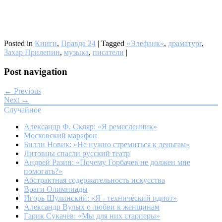
Posted in
Книги
,
Правда 24
|
Tagged
«Элефанк»
,
драматург
,
Захар Прилепин
,
музыка
,
писатели
|
Post navigation
← Previous
Next →
Случайное
Александр Ф. Скляр: «Я ремесленник»
Московский марафон
Билли Новик: «Не нужно стремиться к деньгам»
Литовцы спасли русский театр
Андрей Разин: «Почему Горбачев не должен мне
помогать?»
Абстрактная содержательность искусства
Враги Олимпиады
Игорь Шулинский: «Я - технический идиот»
Александр Вулых о любви к женщинам
Гарик Сукачев: «Мы для них старперы»