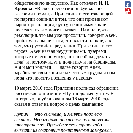
общественную дискуссию. Как отмечает
И. Н.
Крохова
: «В своей рецензии он буквально
разгромил роман, а Прилепина и его товарищей
по партии обвинил в том, что они призывают
народ к революции, бунту, не понимая какие
последствия это может вызвать. Нам не нужна
революция, это мы уже проходили, говорит Авен,
проблема наша не в том, что власти плохие, а в
том, что русский народ ленив. Прилепина и его
героев, Авен назвал неудачниками, лузерами,
которые ничего не могут, не способны „делать
дела“ и поэтому идут в политику и на баррикады.
А я и мои коллеги, — далее говорит Авен, —
заработали свои капиталы честным трудом и нам
не за что просить прощения у народа».
10 марта 2010 года Прилепин подписал обращение
российской оппозиции «Путин должен уйти». В
интервью, опубликованном 16 марта 2010 года,
сказал в ответ на вопрос о целях кампании:
Путин — это система, и менять надо всю
систему. Необходимо открытое политическое
пространство. Прежде всего страну надо
вывести из состояния политической заморозки.