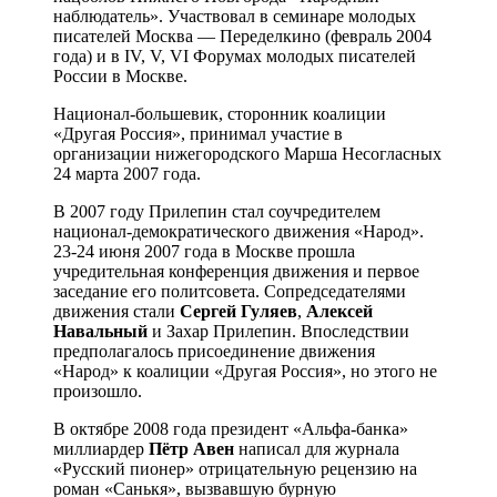
наблюдатель». Участвовал в семинаре молодых
писателей Москва — Переделкино (февраль 2004
года) и в IV, V, VI Форумах молодых писателей
России в Москве.
Национал-большевик, сторонник коалиции
«Другая Россия», принимал участие в
организации нижегородского Марша Несогласных
24 марта 2007 года.
В 2007 году Прилепин стал соучредителем
национал-демократического движения «Народ».
23-24 июня 2007 года в Москве прошла
учредительная конференция движения и первое
заседание его политсовета. Сопредседателями
движения стали
Сергей Гуляев
,
Алексей
Навальный
и Захар Прилепин. Впоследствии
предполагалось присоединение движения
«Народ» к коалиции «Другая Россия», но этого не
произошло.
В октябре 2008 года президент «Альфа-банка»
миллиардер
Пётр Авен
написал для журнала
«Русский пионер» отрицательную рецензию на
роман «Санькя», вызвавшую бурную