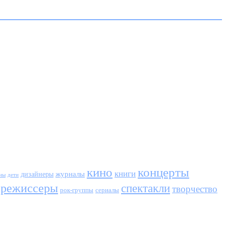
кино
концерты
книги
журналы
дизайнеры
ны
дети
режиссеры
спектакли
творчество
сериалы
рок-группы