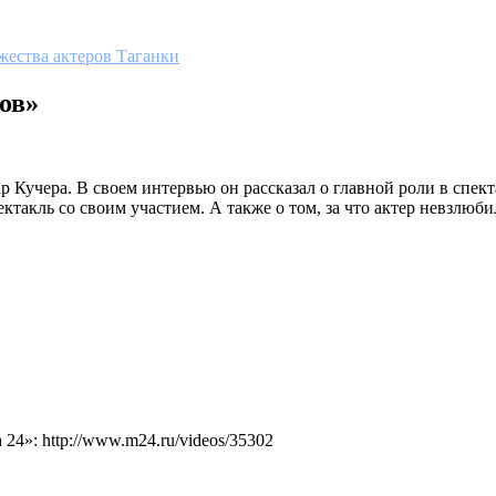
жества актеров Таганки
ов»
р Кучера. В своем интервью он рассказал о главной роли в спект
ектакль со своим участием. А также о том, за что актер невзлюби
4»: http://www.m24.ru/videos/35302