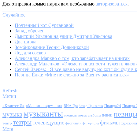
Для отправки комментария вам необходимо
авторизоваться
.
Случайное
Почтенный кот Сургановой
Запад обречен
Дмитрий Ульянов на улице Дмитрия Ульянова
Два цирка
Зомбирование Теоны Дольниковой
Лед для сосков
Александра Маркво о том, кто зарабатывает на книгах
Александр Маленков: «Элемент опасности нужен в жизн
Сергей Зверев: «Я все-равно не выучу, но хотя бы буду в 
Певица Ёлка: «Мне не сложно за Ваенгу расписаться»
Refresh...
Метки
«Квартет И»
«Машина времени»
Правда24
Правда 
ВИА Гра
Захар Прилепин
музыканты
певиц
музыка
певец
мюзиклы
новые альбомы
театры
телеведущие
фильмы
театр
фестивали
художник
фигуристы
Мета