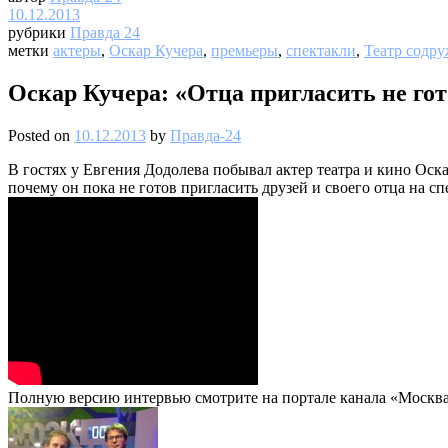
10.12.2013
рубрики
Правда 24
метки
актеры
,
Оскар Кучера
,
премьеры
,
спектакли
,
Театр содру
Оскар Кучера: «Отца пригласить не гот
Posted on
10.12.2013
by
Правда-24
В гостях у Евгения Додолева побывал актер театра и кино Оска
почему он пока не готов пригласить друзей и своего отца на сп
Полную версию интервью смотрите на портале канала «Москва 2