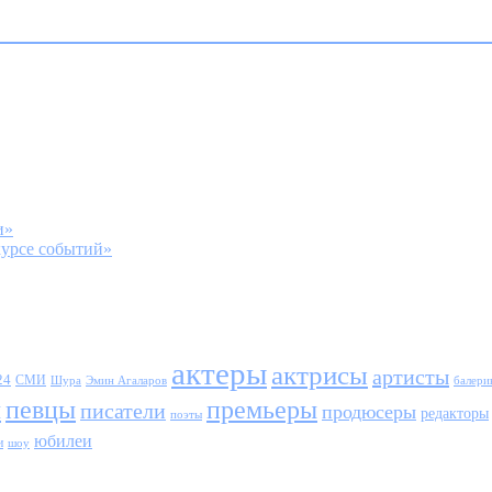
и»
курсе событий»
актеры
актрисы
артисты
24
СМИ
Шура
балери
Эмин Агаларов
ы
певцы
премьеры
писатели
продюсеры
редакторы
поэты
юбилеи
и
шоу