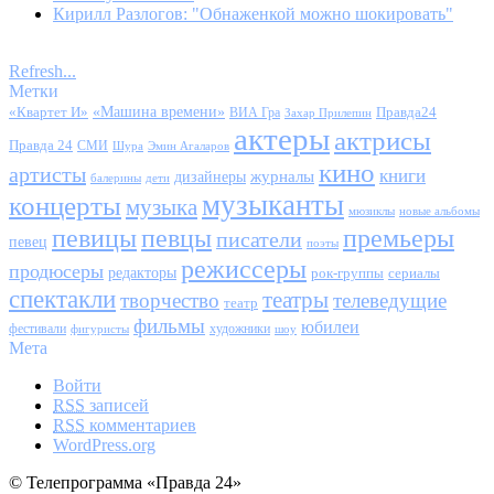
Кирилл Разлогов: "Обнаженкой можно шокировать"
Refresh...
Метки
«Квартет И»
«Машина времени»
Правда24
ВИА Гра
Захар Прилепин
актеры
актрисы
Правда 24
СМИ
Шура
Эмин Агаларов
кино
артисты
книги
журналы
дизайнеры
балерины
дети
музыканты
концерты
музыка
мюзиклы
новые альбомы
певицы
певцы
премьеры
писатели
певец
поэты
режиссеры
продюсеры
редакторы
сериалы
рок-группы
спектакли
театры
творчество
телеведущие
театр
фильмы
юбилеи
фестивали
художники
фигуристы
шоу
Мета
Войти
RSS
записей
RSS
комментариев
WordPress.org
© Телепрограмма «Правда 24»