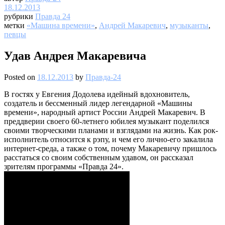
18.12.2013
рубрики
Правда 24
метки
«Машина времени»
,
Андрей Макаревич
,
музыканты
,
певцы
Удав Андрея Макаревича
Posted on
18.12.2013
by
Правда-24
В гостях у Евгения Додолева идейный вдохновитель,
создатель и бессменный лидер легендарной «Машины
времени», народный артист России Андрей Макаревич. В
преддверии своего 60-летнего юбилея музыкант поделился
своими творческими планами и взглядами на жизнь. Как рок-
исполнитель относится к рэпу, и чем его лично-его закалила
интернет-среда, а также о том, почему Макаревичу пришлось
расстаться со своим собственным удавом, он рассказал
зрителям программы «Правда 24».