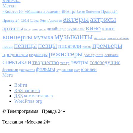
Refresh...
Метки
«Квартет И»
«Машина времени»
Правда24
ВИА Гра
Захар Прилепин
актеры
актрисы
Правда 24
СМИ
Шура
Эмин Агаларов
кино
артисты
книги
журналы
дизайнеры
балерины
дети
музыканты
концерты
музыка
мюзиклы
новые альбомы
певицы
певцы
премьеры
писатели
певец
поэты
режиссеры
продюсеры
редакторы
сериалы
рок-группы
спектакли
театры
творчество
телеведущие
театр
фильмы
юбилеи
фестивали
художники
фигуристы
шоу
Мета
Войти
RSS
записей
RSS
комментариев
WordPress.org
© Телепрограмма «Правда 24»
Телеканал «Москва 24»