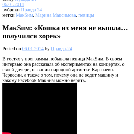
06.01.2014
рубрики
Правда 24
метки
МакSим
,
Марина Максимова
,
певицы
МакSим: «Кошка из меня не вышла…
получился хорек»
Posted on
06.01.2014
by
Правда-24
В гостях у программы побывала певица МакSим. В своем
интервью она рассказала об экспериментах на концертах, о
своей дочери, о звании народной артистки Карачаево-
Черкесии, а также о том, почему она не водит машину и
какому Facebook МакSим можно верить.