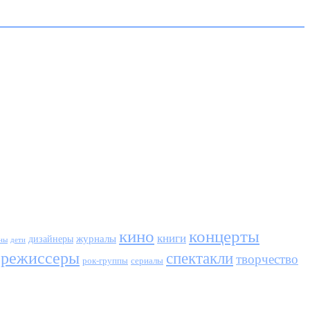
кино
концерты
книги
журналы
дизайнеры
ны
дети
режиссеры
спектакли
творчество
сериалы
рок-группы