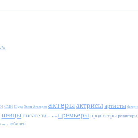
ь?»
актеры
актрисы
артисты
24
СМИ
Шура
балери
Эмин Агаларов
ы
певцы
премьеры
писатели
продюсеры
редакторы
поэты
юбилеи
и
шоу