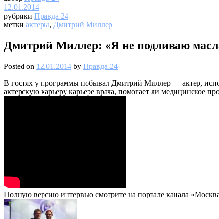
12.01.2014
рубрики
Правда 24
метки
актеры
,
Дмитрий Миллер
Дмитрий Миллер: «Я не подливаю масл
Posted on
12.01.2014
by
Правда-24
В гостях у программы побывал Дмитрий Миллер — актер, испо
актерскую карьеру карьере врача, помогает ли медицинское пр
Полную версию интервью смотрите на портале канала «Москва 2