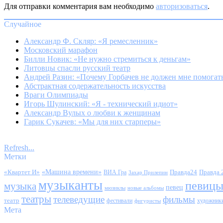
Для отправки комментария вам необходимо
авторизоваться
.
Случайное
Александр Ф. Скляр: «Я ремесленник»
Московский марафон
Билли Новик: «Не нужно стремиться к деньгам»
Литовцы спасли русский театр
Андрей Разин: «Почему Горбачев не должен мне помогат
Абстрактная содержательность искусства
Враги Олимпиады
Игорь Шулинский: «Я - технический идиот»
Александр Вулых о любви к женщинам
Гарик Сукачев: «Мы для них старперы»
Refresh...
Метки
«Квартет И»
«Машина времени»
Правда24
Правда 
ВИА Гра
Захар Прилепин
музыканты
певиц
музыка
певец
мюзиклы
новые альбомы
театры
телеведущие
фильмы
театр
фестивали
художник
фигуристы
Мета