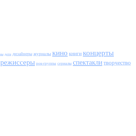
кино
концерты
книги
журналы
дизайнеры
ны
дети
режиссеры
спектакли
творчество
сериалы
рок-группы