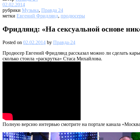
02.02.2014
рубрики
Музыка
,
Правда 24
метки
Евгений Фридлянд
,
продюсеры
Фридлянд: «На сексуальной основе нико
Posted on
02.02.2014
by
Правда-24
Продюсер Евгений Фридлянд рассказал можно ли сделать карье
сколько стоила «раскрутка» Стаса Михайлова.
Полную версию интервью смотрите на портале канала «Москва 2