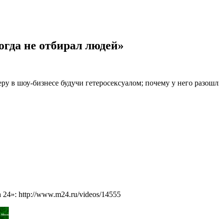
гда не отбирал людей»
ру в шоу-бизнесе будучи гетеросексуалом; почему у него разош
4»: http://www.m24.ru/videos/14555