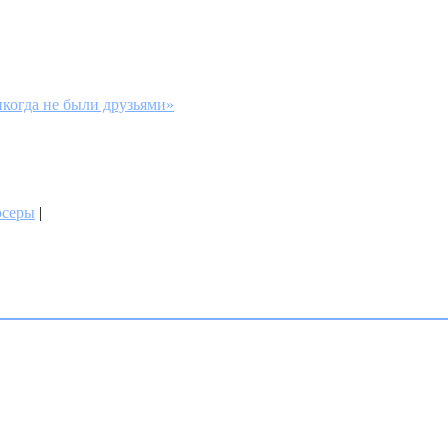
когда не были друзьями»
юсеры
|