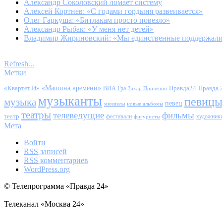
Александр Соколовский ломает систему
Алексей Кортнев: «С годами гордыня развеивается»
Олег Гаркуша: «Битлакам просто повезло»
Александр Рыбак: «У меня нет детей»
Владимир Жириновский: «Мы единственные поддержал
Refresh...
Метки
«Квартет И»
«Машина времени»
Правда24
Правда 
ВИА Гра
Захар Прилепин
музыканты
певиц
музыка
певец
мюзиклы
новые альбомы
театры
телеведущие
фильмы
театр
фестивали
художник
фигуристы
Мета
Войти
RSS
записей
RSS
комментариев
WordPress.org
© Телепрограмма «Правда 24»
Телеканал «Москва 24»