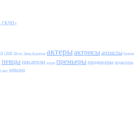
и ГКЧП»
актеры
актрисы
артисты
24
СМИ
Шура
балери
Эмин Агаларов
ы
певцы
премьеры
писатели
продюсеры
редакторы
поэты
юбилеи
и
шоу