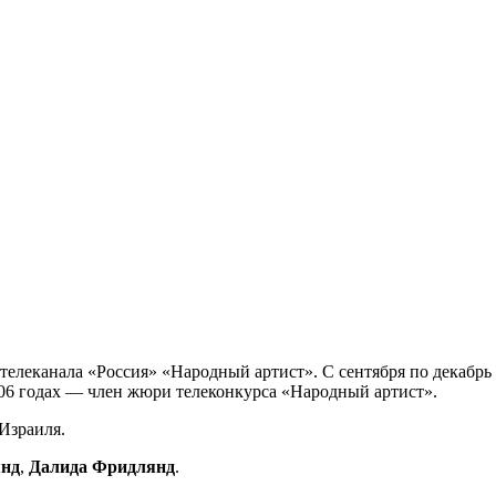
елеканала «Россия» «Народный артист». С сентября по декабр
2006 годах — член жюри телеконкурса «Народный артист».
Израиля.
янд
,
Далида Фридлянд
.