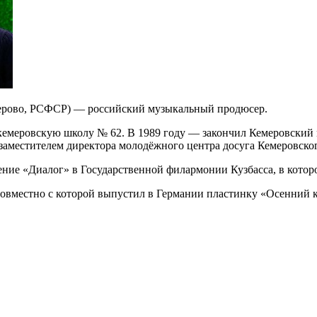
мерово, РСФСР) — российский музыкальный продюсер.
л кемеровскую школу № 62. В 1989 году — закончил Кемеровски
заместителем директора молодёжного центра досуга Кемеровско
ение «Диалог» в Государственной филармонии Кузбасса, в кото
 совместно с которой выпустил в Германии пластинку «Осенний 