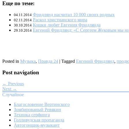
Еще по теме:
Фридлянд насчитал 10 000 своих родных
04.11.2014
Раскол христианского мира
02.11.2014
Кошки любят Евгения Фридлянда
30.10.2014
Евгений Фридлянд: «С Сергеем Жуковым мы ни
29.10.2014
Posted in
Музыка
,
Правда 24
|
Tagged
Евгений Фридлянд
,
прод
Post navigation
← Previous
Next →
Случайное
Благословение Вертинского
Зомбированый Ревякин
Техника серфинга
Голливудская пропаганда
Автогонщик-музыкант