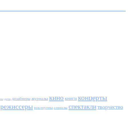
кино
концерты
книги
журналы
дизайнеры
ны
дети
режиссеры
спектакли
творчество
сериалы
рок-группы