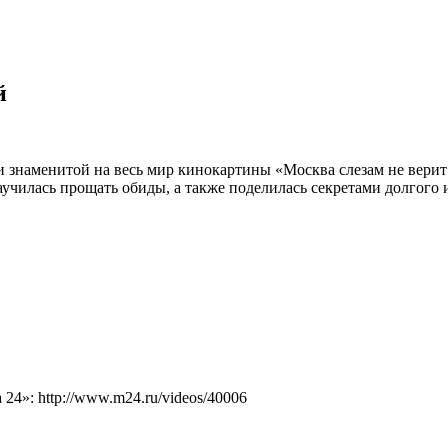
̆
знаменитой на весь мир кинокартины «Москва слезам не верит»,
научилась прощать обиды, а также поделилась секретами долгог
4»: http://www.m24.ru/videos/40006