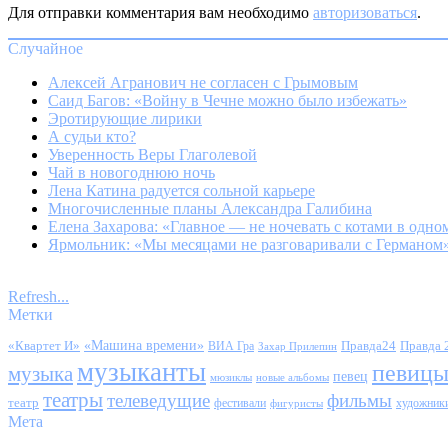
Для отправки комментария вам необходимо
авторизоваться
.
Случайное
Алексей Агранович не согласен с Грымовым
Саид Багов: «Войну в Чечне можно было избежать»
Эротирующие лирики
А судьи кто?
Уверенность Веры Глаголевой
Чай в новогоднюю ночь
Лена Катина радуется сольной карьере
Многочисленные планы Александра Галибина
Елена Захарова: «Главное — не ночевать с котами в одн
Ярмольник: «Мы месяцами не разговаривали с Германом
Refresh...
Метки
«Квартет И»
«Машина времени»
Правда24
Правда 
ВИА Гра
Захар Прилепин
музыканты
певиц
музыка
певец
мюзиклы
новые альбомы
театры
телеведущие
фильмы
театр
фестивали
художник
фигуристы
Мета