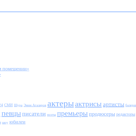
ом помещении»
»
актеры
актрисы
артисты
24
СМИ
Шура
балери
Эмин Агаларов
ы
певцы
премьеры
писатели
продюсеры
редакторы
поэты
юбилеи
и
шоу