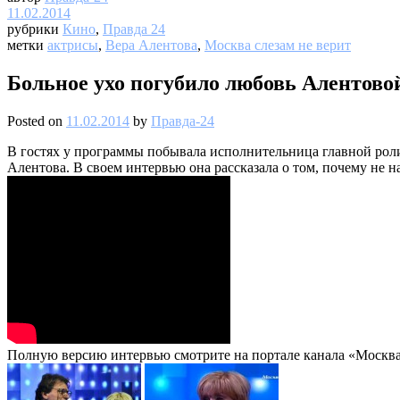
11.02.2014
рубрики
Кино
,
Правда 24
метки
актрисы
,
Вера Алентова
,
Москва слезам не верит
Больное ухо погубило любовь Алентовои
Posted on
11.02.2014
by
Правда-24
В гостях у программы побывала исполнительница главной роли 
Алентова. В своем интервью она рассказала о том, почему не 
Полную версию интервью смотрите на портале канала «Москва 2