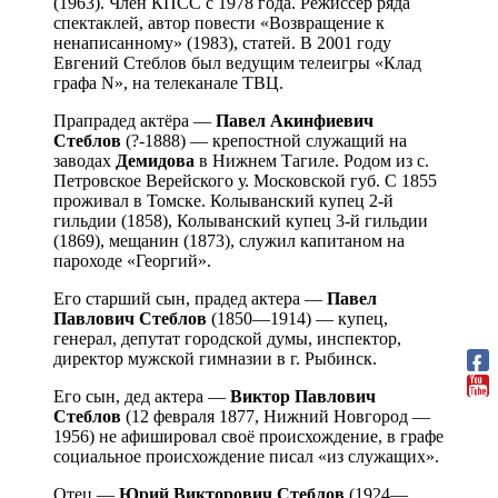
(1963). Член КПСС с 1978 года. Режиссёр ряда
спектаклей, автор повести «Возвращение к
ненаписанному» (1983), статей. В 2001 году
Евгений Стеблов был ведущим телеигры «Клад
графа N», на телеканале ТВЦ.
Прапрадед актёра —
Павел Акинфиевич
Стеблов
(?-1888) — крепостной служащий на
заводах
Демидова
в Нижнем Тагиле. Родом из с.
Петровское Верейского у. Московской губ. С 1855
проживал в Томске. Колыванский купец 2-й
гильдии (1858), Колыванский купец 3-й гильдии
(1869), мещанин (1873), служил капитаном на
пароходе «Георгий».
Его старший сын, прадед актера —
Павел
Павлович Стеблов
(1850—1914) — купец,
генерал, депутат городской думы, инспектор,
директор мужской гимназии в г. Рыбинск.
Его сын, дед актера —
Виктор Павлович
Стеблов
(12 февраля 1877, Нижний Новгород —
1956) не афишировал своё происхождение, в графе
социальное происхождение писал «из служащих».
Отец —
Юрий Викторович Стеблов
(1924—