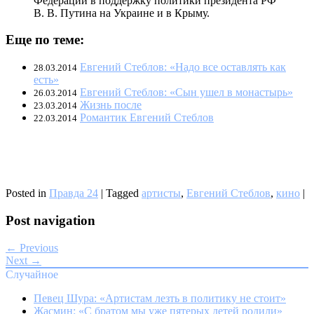
Федерации в поддержку политики президента РФ
В. В. Путина на Украине и в Крыму.
Еще по теме:
Евгений Стеблов: «Надо все оставлять как
28.03.2014
есть»
Евгений Стеблов: «Сын ушел в монастырь»
26.03.2014
Жизнь после
23.03.2014
Романтик Евгений Стеблов
22.03.2014
Posted in
Правда 24
|
Tagged
артисты
,
Евгений Стеблов
,
кино
|
Post navigation
← Previous
Next →
Случайное
Певец Шура: «Артистам лезть в политику не стоит»
Жасмин: «С братом мы уже пятерых детей родили»