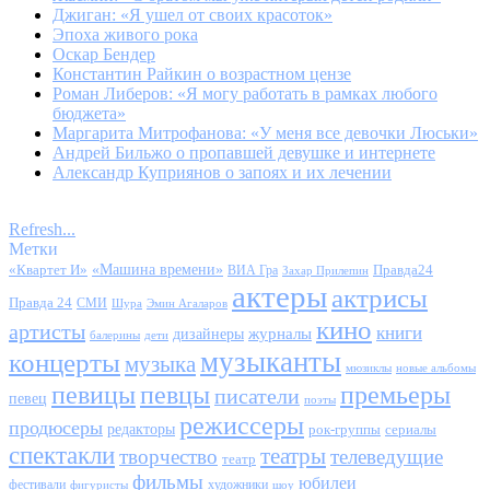
Джиган: «Я ушел от своих красоток»
Эпоха живого рока
Оскар Бендер
Константин Райкин о возрастном цензе
Роман Либеров: «Я могу работать в рамках любого
бюджета»
Маргарита Митрофанова: «У меня все девочки Люськи»
Андрей Бильжо о пропавшей девушке и интернете
Александр Куприянов о запоях и их лечении
Refresh...
Метки
«Квартет И»
«Машина времени»
Правда24
ВИА Гра
Захар Прилепин
актеры
актрисы
Правда 24
СМИ
Шура
Эмин Агаларов
кино
артисты
книги
журналы
дизайнеры
балерины
дети
музыканты
концерты
музыка
мюзиклы
новые альбомы
певицы
певцы
премьеры
писатели
певец
поэты
режиссеры
продюсеры
редакторы
сериалы
рок-группы
спектакли
театры
творчество
телеведущие
театр
фильмы
юбилеи
фестивали
художники
фигуристы
шоу