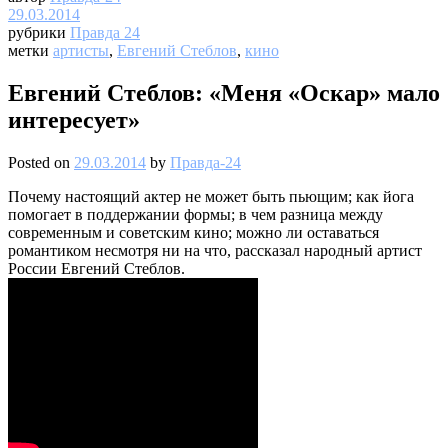
29.03.2014
рубрики
Правда 24
метки
артисты
,
Евгений Стеблов
,
кино
Евгений Стеблов: «Меня «Оскар» мало
интересует»
Posted on
29.03.2014
by
Правда-24
Почему настоящий актер не может быть пьющим; как йога
помогает в поддержании формы; в чем разница между
современным и советским кино; можно ли оставаться
романтиком несмотря ни на что, рассказал народный артист
России Евгений Стеблов.