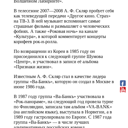
Волшебном Лабиринте».
В телесезоне 2007—2008 А. Ф. Скляр пробует себя
как телеведущий передачи «Другое кино. Страх»
на ТВ-3. В ней музыкант вспоминает самые
страшные фильмы и размышляет о человеческих
фобиях. А также «Роковая ночь» на канале
«Культура», в которой комментирует концерты
корифеев рок-н-ролла.
По возвращении из Кореи в 1985 году он
присоединился к следующей группе Шумова
«Центр», и участвовал в записи её альбома
«Признаки жизни».
Известным А. Ф. Скляр стал в качестве лидера
группы «Ва-Банкъ», которую он создал в Москве в
июне 1986 года.
В 1987 году группа «Ва-Банкъ» участвовала в
«Рок-панораме», на следующий год провела турне
по Финляндии, записала там альбом «VA-BANK»
(на английском языке), выступала в Норвегии, а в
1989 году гастролировала по Европе. С 1987 года
группа «Ва-Банкъ» — в числе лучших
альтернативных российских команд.