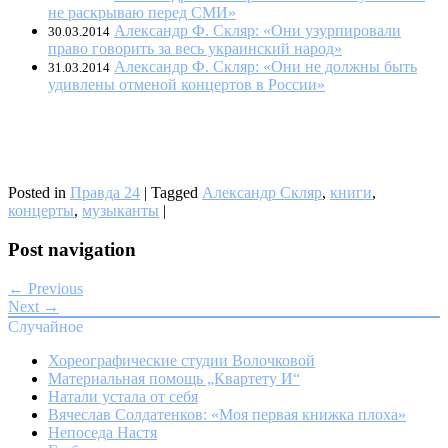
не раскрываю перед СМИ»
Александр Ф. Скляр: «Они узурпировали
30.03.2014
право говорить за весь украинский народ»
Александр Ф. Скляр: «Они не должны быть
31.03.2014
удивлены отменой концертов в России»
Posted in
Правда 24
|
Tagged
Александр Скляр
,
книги
,
концерты
,
музыканты
|
Post navigation
← Previous
Next →
Случайное
Хореографические студии Волочковой
Материальная помощь „Квартету И“
Натали устала от себя
Вячеслав Солдатенков: «Моя первая книжка плоха»
Непоседа Настя