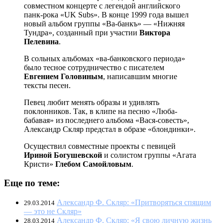
совместном концерте с легендой английского
панк-рока «UK Subs». В конце 1999 года вышел
новый альбом группы «Ва-банкъ» — «Нижняя
Тундра», созданный при участии
Виктора
Пелевина
.
В сольных альбомах «ва-банковского периода»
было тесное сотрудничество с писателем
Евгением Головиным
, написавшим многие
тексты песен.
Певец любит менять образы и удивлять
поклонников. Так, в клипе на песню «Люба-
бабавая» из последнего альбома «Вася-совесть»,
Александр Скляр предстал в образе «блондинки».
Осуществил совместные проекты с певицей
Ириной Богушевской
и солистом группы «Агата
Кристи»
Глебом Самойловым
.
Еще по теме:
Александр Ф. Скляр: «Притворяться спящим
29.03.2014
— это не Скляр»
Александр Ф. Скляр: «Я свою личную жизнь
28.03.2014