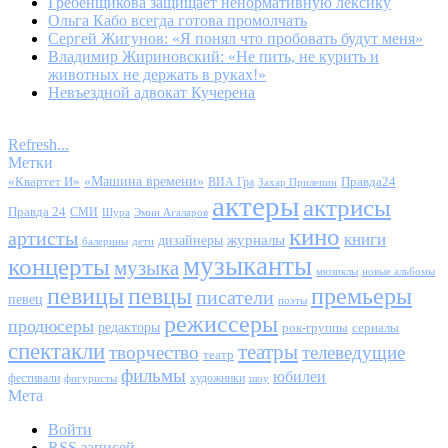
Гребенщикова защищает ненормативную лексику
Ольга Кабо всегда готова промолчать
Сергей Жигунов: «Я понял что пробовать будут меня»
Владимир Жириновский: «Не пить, не курить и
животных не держать в руках!»
Невъездной адвокат Кучерена
Refresh...
Метки
«Квартет И»
«Машина времени»
Правда24
ВИА Гра
Захар Прилепин
актеры
актрисы
Правда 24
СМИ
Шура
Эмин Агаларов
кино
артисты
книги
журналы
дизайнеры
балерины
дети
музыканты
концерты
музыка
мюзиклы
новые альбомы
певицы
певцы
премьеры
писатели
певец
поэты
режиссеры
продюсеры
редакторы
сериалы
рок-группы
спектакли
театры
творчество
телеведущие
театр
фильмы
юбилеи
фестивали
художники
фигуристы
шоу
Мета
Войти
RSS
записей