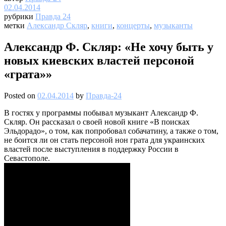
02.04.2014
рубрики
Правда 24
метки
Александр Скляр
,
книги
,
концерты
,
музыканты
Александр Ф. Скляр: «Не хочу быть у
новых киевских властей персоной
«грата»»
Posted on
02.04.2014
by
Правда-24
В гостях у программы побывал музыкант Александр Ф.
Скляр. Он рассказал о своей новой книге «В поисках
Эльдорадо», о том, как попробовал собачатину, а также о том,
не боится ли он стать персоной нон грата для украинских
властей после выступления в поддержку России в
Севастополе.