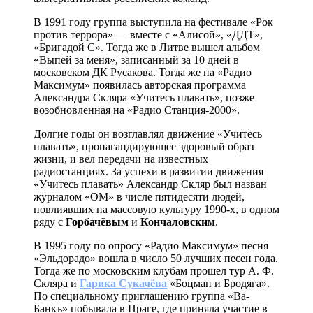
В 1991 году группа выступила на фестивале «Рок
против террора» — вместе с «Алисой», «ДДТ»,
«Бригадой С». Тогда же в Литве вышел альбом
«Выпей за меня», записанный за 10 дней в
московском ДК Русакова. Тогда же на «Радио
Максимум» появилась авторская программа
Александра Скляра «Учитесь плавать», позже
возобновленная на «Радио Станция-2000».
Долгие годы он возглавлял движение «Учитесь
плавать», пропагандирующее здоровый образ
жизни, и вел передачи на известных
радиостанциях. За успехи в развитии движения
«Учитесь плавать» Александр Скляр был назван
журналом «ОМ» в числе пятидесяти людей,
повлиявших на массовую культуру 1990-х, в одном
ряду с
Горбачёвым
и
Кончаловским
.
В 1995 году по опросу «Радио Максимум» песня
«Эльдорадо» вошла в число 50 лучших песен года.
Тогда же по московским клубам прошел тур А. Ф.
Скляра и
Гарика Сукачёва
«Боцман и Бродяга».
По специальному приглашению группа «Ва-
Банкъ» побывала в Праге, где приняла участие в