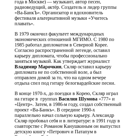
года в Москве) — музыкант, автор песен,
радиоведущий, актёр. Создатель и лидер группы
«Ва-БанкЪ». Организатор и вдохновитель
фестиваля альтернативной музыки «Учитесь
плавать».
В 1979 окончил факультет международных
экономических отношений МГИМО. С 1980 по
1985 работал дипломатом в Северной Корее.
Согласно распространенной легенде, оставил
карьеру дипломата, чтобы профессионально
заняться музыкой. Как утверждает журналист
Владимир Марочкин
, Скляр оставил карьеру
дипломата не по собственной воле, а был
отправлен домой за то, что на одном вечере
отдыха спел под гитару белогвардейские песни.
В конце 1970-х, до поездки в Корею, Скляр играл
на гитаре в группах
Василия Шумова
«777» и
«Центр». Затем, в 1986-м году, создал собственный
проект «Ва-Банкъ». В середине 1990-х
параллельно начал сольную карьеру. Александр
Скляр пробовал себя и в литературе: в 1991 году в
соавторстве с Романом Канушкиным он выпустил
детскую книгу «Петрович и Патапум в