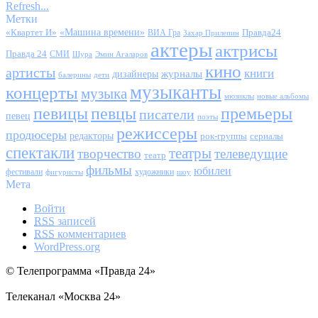
Refresh...
Метки
«Квартет И»
«Машина времени»
Правда24
ВИА Гра
Захар Прилепин
актеры
актрисы
Правда 24
СМИ
Шура
Эмин Агаларов
кино
артисты
книги
журналы
дизайнеры
балерины
дети
музыканты
концерты
музыка
мюзиклы
новые альбомы
певицы
певцы
премьеры
писатели
певец
поэты
режиссеры
продюсеры
редакторы
сериалы
рок-группы
спектакли
театры
творчество
телеведущие
театр
фильмы
юбилеи
фестивали
художники
фигуристы
шоу
Мета
Войти
RSS
записей
RSS
комментариев
WordPress.org
© Телепрограмма «Правда 24»
Телеканал «Москва 24»