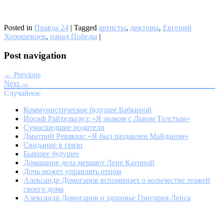
Posted in
Правда 24
|
Tagged
артисты
,
дикторы
,
Евгений
Хорошевцев
,
парад Победы
|
Post navigation
← Previous
Next →
Случайное
Коммунистическое будущее Бабкиной
Иосиф Райхельгауз: «Я знаком с Львом Толстым»
Сумасшедшие родители
Дмитрий Ревякин: «Я был раздавлен Майданом»
Свидание в грязи
Бывшее будущее
Домашние дела мешают Лене Катиной
Дочь может управлять отцом
Александр Домогаров вспоминает о количестве этажей
своего дома
Александр Домогаров о здоровье Григория Лепса