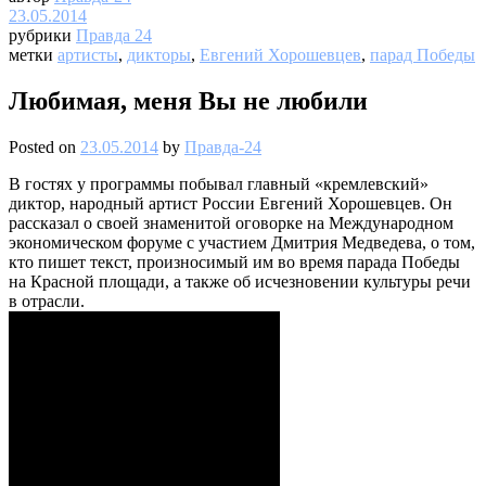
23.05.2014
рубрики
Правда 24
метки
артисты
,
дикторы
,
Евгений Хорошевцев
,
парад Победы
Любимая, меня Вы не любили
Posted on
23.05.2014
by
Правда-24
В гостях у программы побывал главный «кремлевский»
диктор, народный артист России Евгений Хорошевцев. Он
рассказал о своей знаменитой оговорке на Международном
экономическом форуме с участием Дмитрия Медведева, о том,
кто пишет текст, произносимый им во время парада Победы
на Красной площади, а также об исчезновении культуры речи
в отрасли.