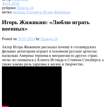
30.05.2014
рубрики
Правда 24
метки
актеры
,
Голливуд
,
Игорь Жижикин
Игорь Жижикин: «Люблю играть
военных»
Posted on
30.05.2014
by
Правда-24
Актер Игорь Жижикин рассказал почему в голливудских
фильмах антигероев играют в основном русские артисты;
насколько Америка терпима к мигрантам из других стран;
легко ли сниматься у Клинта Иствуда и Стивена Спилберга; а
также какова роль харизмы в жизни и творчестве.