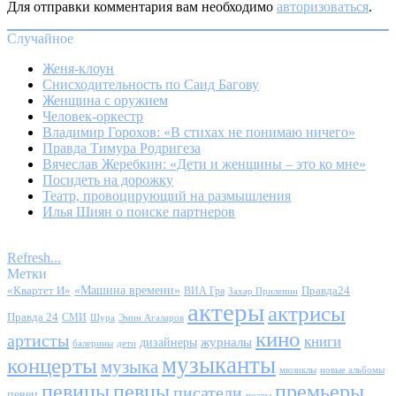
Для отправки комментария вам необходимо
авторизоваться
.
Случайное
Женя-клоун
Снисходительность по Саид Багову
Женщина с оружием
Человек-оркестр
Владимир Горохов: «В стихах не понимаю ничего»
Правда Тимура Родригеза
Вячеслав Жеребкин: «Дети и женщины – это ко мне»
Посидеть на дорожку
Театр, провоцирующий на размышления
Илья Шиян о поиске партнеров
Refresh...
Метки
«Квартет И»
«Машина времени»
Правда24
ВИА Гра
Захар Прилепин
актеры
актрисы
Правда 24
СМИ
Шура
Эмин Агаларов
кино
артисты
книги
журналы
дизайнеры
балерины
дети
музыканты
концерты
музыка
мюзиклы
новые альбомы
певицы
певцы
премьеры
писатели
певец
поэты