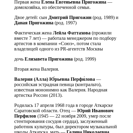
Первая жена
Елена Евгеньевна Пригожина
—
домохозяйка, из обеспеченной семьи.
Двое детей: сын
Дмитрий Пригожин
(род. 1989) и
Даная Пригожина
(род. 1997)
Фактическая жена
Лейла Фаттахова
(прожили
вместе 7 лет) — работала менеджером по подбору
артистов в компании «Союз», потом стала
владелицей одного из PR-агентств Москвы
дочь
Елизавета Пригожина
(род. 1999)
Вторая жена Валерия.
Валерия (Алла) Ю́рьевна Перфи́лова
—
российская эстрадная певица (контральто),
известная мононимно как Валерия. Народная
артистка России (2013).
Родилась 17 апреля 1968 года в городе Аткарске
Саратовской области. Отец —
Юрий Иванович
Перфилов
(1945 — 22 ноября 2009, умер после
стентирования сосудов сердца), заслуженный
работник культуры, был директором музыкальной
школы Аткарска, мать —
Галина Николаевна