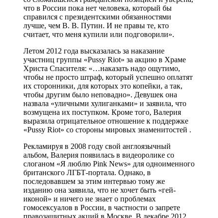
что в России пока нет человека, который бы
справился с президентскими обязанностями
лучше, чем В. В. Путин. И не правы те, кто
считает, что меня купили или подговорили».
Летом 2012 года высказалась за наказание
участниц группы «Pussy Riot» за акцию в Храме
Христа Спасителя: «…наказать надо ощутимо,
чтобы не просто штраф, который успешно оплатят
их сторонники, для которых это копейки, а так,
чтобы другим было неповадно». Девушек она
назвала «уличными хулиганками» и заявила, что
возмущена их поступком. Кроме того, Валерия
выразила отрицательное отношение к поддержке
«Pussy Riot» со стороны мировых знаменитостей .
Рекламируя в 2008 году свой англоязычный
альбом, Валерия появилась в видеоролике со
слоганом «Я люблю Pink News» для одноименного
британского ЛГБТ-портала. Однако, в
последовавшем за этим интервью тому же
изданию она заявила, что не хочет быть «гей-
иконой» и ничего не знает о проблемах
гомосексуалов в России, в частности о запрете
правозащитных акций в Москве. В декабре 2012