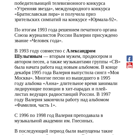
победительницей телевизионного конкурса
«Утренняя звезда», международного конкурса
«Братиславская лира» и получила приз
зрительских симпатий на конкурсе «Юрмала-92».
По итогам 1993 года решением печатного органа
Союза журналистов России Валерии присуждено
звание «Человек года».
В 1993 году совместно с
Александром
Шульгиным
— вторым мужем, продюсером и
автором песен, а также музыкантами группы «СВ»
была начата работа над новым альбомом. В конце
декабря 1995 года Валерия выпустила сингл «Моя
Москва». Многие песни из вышедшего в 1995
году альбома «Анна» длительное время занимали
лидирующие позиции в хит-парадах и плей-
листах ведущих радиостанций России. В 1997
году Валерия закончила работу над альбомом
«Фамилия, часть 1».
С 1996 по 1998 год Валерия преподавала в
музыкальной академии им. Гнесиных.
В последующий период были выпущены такие