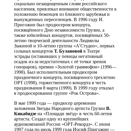
социально незащищенным слоям российского
населения, привлекал внимание общественности к
положению беженцев из ближнего зарубежья и
вынужденных переселенцев. В 1996 году И.
Пригожин был продюсером концерта,
посвящённого Дню независимости Грузии, а
также юбилейных концертов, посвящённых 50-
летию творческой деятельности Людмилы
Зыкиной и 10-летию группы «А’Студио», первых
сольных концертов
Т. Булановой
в Театре
эстрады (оставивших у певицы негативный
осадок из-за недостаточных с её точки зрения
гонораров), премии «Золотой граммофон» (1996—
1998). Был исполнительным продюсером
праздничного концерта, посвященного трехлетию
ОРТ (1998), торжественного концерта в честь
празднования 8 марта (1999). В 1999 году отказал
в продюсировании группе «Рок Острова».
В мае 1999 года — продюсер церемонии
заложения Звезды Народного артиста Грузии
В.
Кикабидзе
на «Площади звёзд» в честь 60-летия
артиста. Создал одну из крупнейших
аудиокомпаний России «ОРТ-Рекордз». С июня
1997 года по июль 1999 года Иосиф Пригожин —