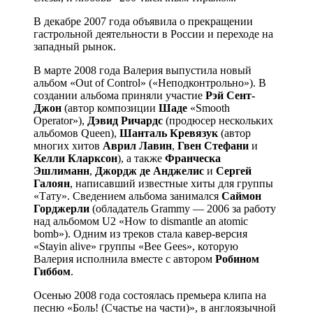
В декабре 2007 года объявила о прекращении
гастрольной деятельности в России и переходе на
западный рынок.
В марте 2008 года Валерия выпустила новый
альбом «Out of Control» («Неподконтрольно»). В
создании альбома приняли участие
Рэй Сент-
Джон
(автор композиции
Шаде
«Smooth
Operator»),
Дэвид Ричардс
(продюсер нескольких
альбомов Queen),
Шанталь Кревязук
(автор
многих хитов
Аврил Лавин
,
Гвен Стефани
и
Келли Кларксон
), а также
Франческа
Эшлиманн
,
Джордж де Анджелис
и
Сергей
Галоян
, написавший известные хиты для группы
«Тату». Сведением альбома занимался
Саймон
Горджерли
(обладатель Grammy — 2006 за работу
над альбомом U2 «How to dismantle an atomic
bomb»). Одним из треков стала кавер-версия
«Stayin alive» группы «Bee Gees», которую
Валерия исполнила вместе с автором
Робином
Гиббом
.
Осенью 2008 года состоялась премьера клипа на
песню «Боль! (Счастье на части)», в англоязычной