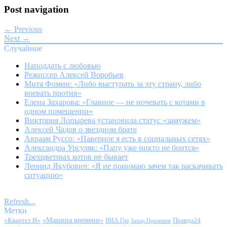
Post navigation
← Previous
Next →
Случайное
Наподдать с любовью
Режиссер Алексей Воробьев
Митя Фомин: «Либо выступать за эту страну, либо
воевать против»
Елена Захарова: «Главное — не ночевать с котами в
одном помещении»
Виктория Лопырева установила статус «замужем»
Алексей Чадов о звездном брате
Авраам Руссо: «Наверное я есть в социальных сетях»
Александра Урсуляк: «Папу уже никто не боится»
Трехцветных котов не бывает
Леонид Якубович: «Я не понимаю зачем так раскачивать
ситуацию»
Refresh...
Метки
«Квартет И»
«Машина времени»
Правда24
ВИА Гра
Захар Прилепин