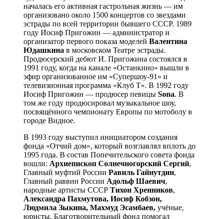
началась его активная гастрольная жизнь — им
организовано около 1500 концертов со звездами
эстрады по всей территории бывшего СССР. 1989
году Иосиф Пригожин — администратор и
организатор первого показа моделей
Валентина
Юдашкина
в московском Театре эстрады.
Продюсерский дебют И. Пригожина состоялся в
1991 году, когда на канале «Останкино» вышли в
эфир организованное им «Супершоу-91» и
телевизионная программа «Клуб Т». В 1992 году
Иосиф Пригожин — продюсер певицы
Sona
. В
том же году продюсировал музыкальное шоу,
посвящённого чемпионату Европы по мотоболу в
городе Видное.
В 1993 году выступил инициатором создания
фонда «Отчий дом», который возглавлял вплоть до
1995 года. В состав Попечительского совета фонда
вошли:
Архиепископ Солнечногорский Сергий
,
Главный муфтий России
Равиль Гайнутдин
,
Главный раввин России
Адольф Шаевич
,
народные артисты СССР
Тихон Хренников
,
Александра Пахмутова, Иосиф Кобзон,
Людмила Зыкина, Махмуд Эсамбаев,
учёные,
юристы. Благотворительный фонд помогал