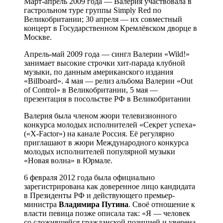
Март-апрель 2009 года — Валерия участвовала в
гастрольном туре группы Simply Red по
Великобритании; 30 апреля — их совместный
концерт в Государственном Кремлёвском дворце в
Москве.
Апрель-май 2009 года — сингл Валерии «Wild!»
занимает высокие строчки хит-парада клубной
музыки, по данным американского издания
«Billboard». 4 мая — релиз альбома Валерии «Out
of Control» в Великобритании, 5 мая —
презентация в посольстве РФ в Великобритании
Валерия была членом жюри телевизионного
конкурса молодых исполнителей «Секрет успеха»
(«X-Factor») на канале Россия. Её регулярно
приглашают в жюри Международного конкурса
молодых исполнителей популярной музыки
«Новая волна» в Юрмале.
6 февраля 2012 года была официально
зарегистрирована как доверенное лицо кандидата
в Президенты РФ и действующего премьер-
министра
Владимира Путина
. Своё отношение к
власти певица позже описала так: «Я — человек
со сложившейся гражданской позицией и уверена,