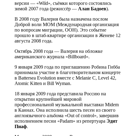
версии — «Wild», съёмки которого состоялись
зимой 2007 года (режиссёр —
Алан Бадоев
).
В 2008 году Валерия была назначена послом
Доброй воли МОМ (Международная организация
по вопросам миграции, ООН). Это событие
прошло в штаб-квартире организации в Женеве 12
августа 2008 года.
Октябрь 2008 года — Валерия на обложке
американского журнала «Billboard».
9 января 2009 года по приглашению Робина Гибба
принимала участие в благотворительном концерте
в Battersea Evolution вместе с Melanie C, Level 42,
Atomic Kitten и Bill Wyman.
18 января 2009 года представила Россию на
открытии крупнейшей мировой
профессиональной музыкальной выставки Midem
в Каннах. Она исполнила шесть песен из своего
англоязычного альбома «Out of control», завершив
исполнением песни «Padam» из репертуара
Эдит
Пиаф
.