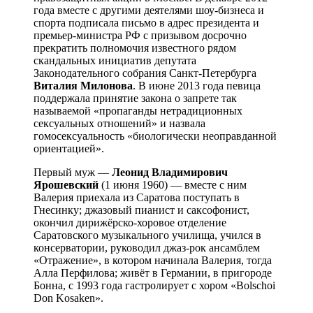
года вместе с другими деятелями шоу-бизнеса и
спорта подписала письмо в адрес президента и
премьер-министра РФ с призывом досрочно
прекратить полномочия известного рядом
скандальных инициатив депутата
Законодательного собрания Санкт-Петербурга
Виталия Милонова
. В июне 2013 года певица
поддержала принятие закона о запрете так
называемой «пропаганды нетрадиционных
сексуальных отношений» и назвала
гомосексуальность «биологически неоправданной
ориентацией».
Первый муж —
Леонид Владимирович
Ярошевский
(1 июня 1960) — вместе с ним
Валерия приехала из Саратова поступать в
Гнесинку; джазовый пианист и саксофонист,
окончил дирижёрско-хоровое отделение
Саратовского музыкального училища, учился в
консерватории, руководил джаз-рок ансамблем
«Отражение», в котором начинала Валерия, тогда
Алла Перфилова; живёт в Германии, в пригороде
Бонна, с 1993 года гастролирует с хором «Bolschoi
Don Kosaken».