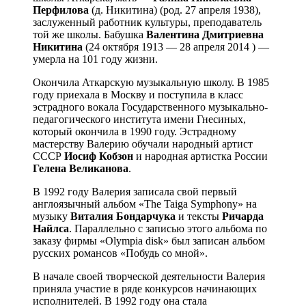
Перфилова
(д. Никитина) (род. 27 апреля 1938),
заслуженный работник культуры, преподаватель
той же школы. Бабушка
Валентина Дмитриевна
Никитина
(24 октября 1913 — 28 апреля 2014 ) —
умерла на 101 году жизни.
Окончила Аткарскую музыкальную школу. В 1985
году приехала в Москву и поступила в класс
эстрадного вокала Государственного музыкально-
педагогического института имени Гнесиных,
который окончила в 1990 году. Эстрадному
мастерству Валерию обучали народный артист
СССР
Иосиф Кобзон
и народная артистка России
Гелена Великанова
.
В 1992 году Валерия записала свой первый
англоязычный альбом «The Taiga Symphony» на
музыку
Виталия Бондарчука
и тексты
Ричарда
Найлса
. Параллельно с записью этого альбома по
заказу фирмы «Olympia disk» был записан альбом
русских романсов «Побудь со мной».
В начале своей творческой деятельности Валерия
приняла участие в ряде конкурсов начинающих
исполнителей. В 1992 году она стала