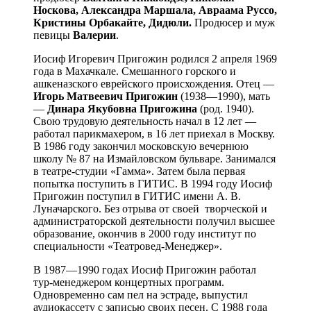
Носкова, Александра Маршала, Авраама Руссо,
Кристины Орбакайте, Дидюли.
Продюсер и муж
певицы
Валерии
.
Иосиф Игоревич Пригожин родился 2 апреля 1969
года в Махачкале. Смешанного горского и
ашкеназского еврейского происхождения. Отец —
Игорь Матвеевич Пригожин
(1938—1990), мать
—
Динара Якубовна Пригожина
(род. 1940).
Свою трудовую деятельность начал в 12 лет —
работал парикмахером, в 16 лет приехал в Москву.
В 1986 году закончил московскую вечернюю
школу № 87 на Измайловском бульваре. Занимался
в театре-студии «Гамма». Затем была первая
попытка поступить в ГИТИС. В 1994 году Иосиф
Пригожин поступил в ГИТИС имени А. В.
Луначарского. Без отрыва от своей творческой и
администраторской деятельности получил высшее
образование, окончив в 2000 году институт по
специальности «Театровед-Менеджер».
В 1987—1990 годах Иосиф Пригожин работал
тур-менеджером концертных программ.
Одновременно сам пел на эстраде, выпустил
аудиокассету с записью своих песен. С 1988 года