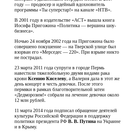
году — продюсер и идейный вдохновитель
программы «Ты суперстар!» на канале «НТВ».
В 2001 году в издательстве «АСТ» вышла книга
Иосифа Пригожина «Политика — вершина шоу-
бизнеса».
Ночью 24 ноября 2002 года на Пригожина было
совершено покушение — на Тверской улице был
взорван его «Мерседес — 220». При взрыве никто
не пострадал.
23 марта 2011 года супруги в городе Пермь
навестили тяжелобольную двумя видами рака
крови
Ксению Киселеву
, а Валерия дала в этот же
день концерт в честь девочки. После этого
пермяки в рамках благотворительной затеи
«Дедморозим!» собрали на лечение девочки около
12 млн рублей.
11 марта 2014 года подписал обращение деятелей
культуры Российской Федерации в поддержку
политики президента РФ
В. В. Путина
на Украине
и в Крыму.