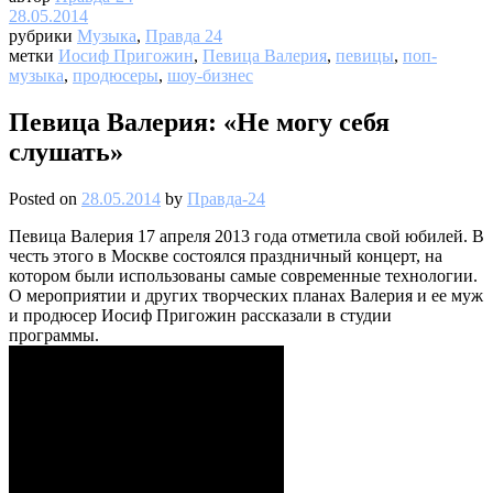
28.05.2014
рубрики
Музыка
,
Правда 24
метки
Иосиф Пригожин
,
Певица Валерия
,
певицы
,
поп-
музыка
,
продюсеры
,
шоу-бизнес
Певица Валерия: «Не могу себя
слушать»
Posted on
28.05.2014
by
Правда-24
Певица Валерия 17 апреля 2013 года отметила свой юбилей. В
честь этого в Москве состоялся праздничный концерт, на
котором были использованы самые современные технологии.
О мероприятии и других творческих планах Валерия и ее муж
и продюсер Иосиф Пригожин рассказали в студии
программы.