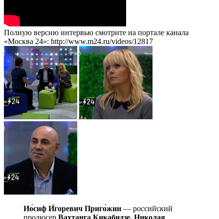
Полную версию интервью смотрите на портале канала
«Москва 24»: http://www.m24.ru/videos/12817
Ио́сиф И́горевич Приго́жин
— российский
продюсер
Вахтанга Кикабидзе, Николая