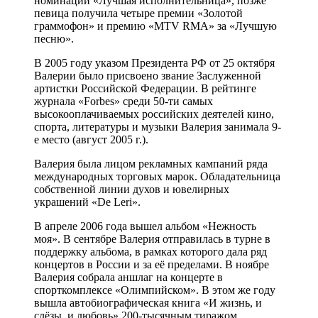
номинации «Лучшая исполнительница», позже
певица получила четыре премии «Золотой
граммофон» и премию «MTV RMA» за «Лучшую
песню».
В 2005 году указом Президента РФ от 25 октября
Валерии было присвоено звание Заслуженной
артистки Российской Федерации. В рейтинге
журнала «Forbes» среди 50-ти самых
высокооплачиваемых российских деятелей кино,
спорта, литературы и музыки Валерия занимала 9-
е место (август 2005 г.).
Валерия была лицом рекламных кампаний ряда
международных торговых марок. Обладательница
собственной линии духов и ювелирных
украшений «De Leri».
В апреле 2006 года вышел альбом «Нежность
моя». В сентябре Валерия отправилась в турне в
поддержку альбома, в рамках которого дала ряд
концертов в России и за её пределами. В ноябре
Валерия собрала аншлаг на концерте в
спорткомплексе «Олимпийском». В этом же году
вышла автобиографическая книга «И жизнь, и
слёзы, и любовь» 200-тысячным тиражом.