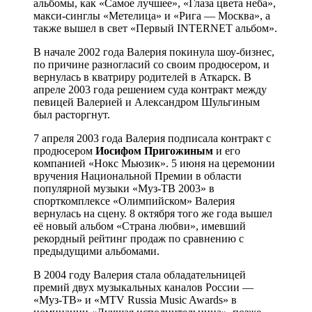
альбомы, как «Самое лучшее», «Глаза цвета неба»,
макси-синглы «Метелица» и «Рига — Москва», а
также вышел в свет «Первый INTERNET альбом».
В начале 2002 года Валерия покинула шоу-бизнес,
по причине разногласий со своим продюсером, и
вернулась в кватриру родителей в Аткарск. В
апреле 2003 года решением суда контракт между
певицей Валерией и Александром Шульгиным
был расторгнут.
7 апреля 2003 года Валерия подписала контракт с
продюсером
Иосифом Пригожиным
и его
компанией «Нокс Мьюзик». 5 июня на церемонии
вручения Национальной Премии в области
популярной музыки «Муз-ТВ 2003» в
спорткомплексе «Олимпийском» Валерия
вернулась на сцену. 8 октября того же года вышел
её новый альбом «Страна любви», имевший
рекордный рейтинг продаж по сравнению с
предыдущими альбомами.
В 2004 году Валерия стала обладательницей
премий двух музыкальных каналов России —
«Муз-ТВ» и «MTV Russia Music Awards» в