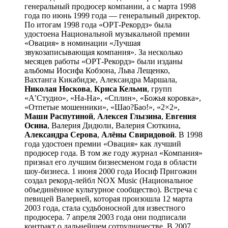
генеральный продюсер компании, а с марта 1998
года по июнь 1999 года — генеральный директор.
По итогам 1998 года «ОРТ-Рекордз» была
удостоена Национальной музыкальной премии
«Овация» в номинации «Лучшая
звукозаписывающая компания». За несколько
месяцев работы «ОРТ-Рекордз» были изданы
альбомы Иосифа Кобзона, Льва Лещенко,
Вахтанга Кикабидзе, Александра Маршала,
Николая Носкова
,
Криса Кельми
, групп
«А’Студио», «На-На», «Сплин», «Божья коровка»,
«Отпетые мошенники», «Шао?Бао!», «2×2»,
Маши Распутиной
,
Алексея Глызина
,
Евгения
Осина
, Валерия Дидюли, Валерия Сюткина,
Александра Серова
,
Алёны Свиридовой
. В 1998
года удостоен премии «Овация» как лучший
продюсер года. В том же году журнал «Компания»
признал его лучшим бизнесменом года в области
шоу-бизнеса. 1 июня 2000 года Иосиф Пригожин
создал рекорд-лейбл NOX Music (Национальное
объединённое культурное сообщество). Встреча с
певицей Валерией, которая произошла 12 марта
2003 года, стала судьбоносной для известного
продюсера. 7 апреля 2003 года они подписали
контракт о дальнейшем сотрудничестве. В 2007