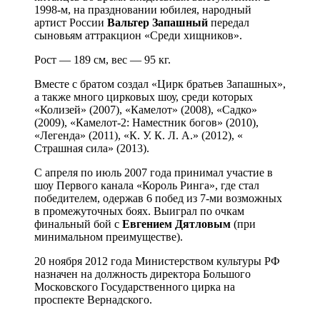
1998-м, на праздновании юбилея, народный
артист России
Вальтер Запашный
передал
сыновьям аттракцион «Среди хищников».
Рост — 189 см, вес — 95 кг.
Вместе с братом создал «Цирк братьев Запашных»,
а также много цирковых шоу, среди которых
«Колизей» (2007), «Камелот» (2008), «Садко»
(2009), «Камелот-2: Наместник богов» (2010),
«Легенда» (2011), «К. У. К. Л. А.» (2012), «
Страшная сила» (2013).
С апреля по июль 2007 года принимал участие в
шоу Первого канала «Король Ринга», где стал
победителем, одержав 6 побед из 7-ми возможных
в промежуточных боях. Выиграл по очкам
финальный бой с
Евгением Дятловым
(при
минимальном преимуществе).
20 ноября 2012 года Министерством культуры РФ
назначен на должность директора Большого
Московского Государственного цирка на
проспекте Вернадского.