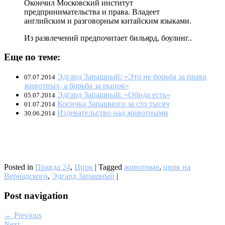
Окончил Московский институт
предпринимательства и права. Владеет
английским и разговорным китайским языками.
Из развлечений предпочитает бильярд, боулинг..
Еще по теме:
Эдгард Запашный: «Это не борьба за права
07.07.2014
животных, а борьба за рынок»
Эдгард Запашный: «Обида есть»
05.07.2014
Косичка Запашного за сто тысяч
01.07.2014
Издевательство над животными
30.06.2014
Posted in
Правда 24
,
Цирк
|
Tagged
животные
,
цирк на
Вернадского
,
Эдгард Запашный
|
Post navigation
← Previous
Next →