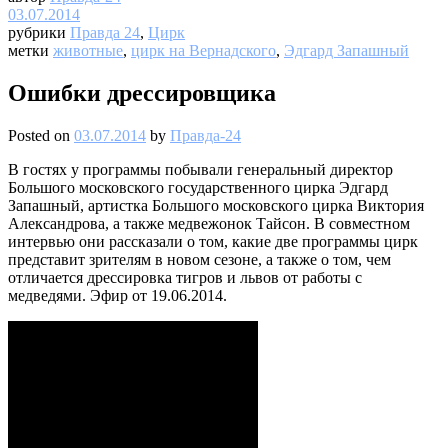
03.07.2014
рубрики
Правда 24
,
Цирк
метки
животные
,
цирк на Вернадского
,
Эдгард Запашный
Ошибки дрессировщика
Posted on
03.07.2014
by
Правда-24
В гостях у программы побывали генеральный директор
Большого московского государственного цирка Эдгард
Запашный, артистка Большого московского цирка Виктория
Александрова, а также медвежонок Тайсон. В совместном
интервью они рассказали о том, какие две программы цирк
представит зрителям в новом сезоне, а также о том, чем
отличается дрессировка тигров и львов от работы с
медведями. Эфир от 19.06.2014.