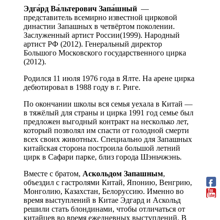
Эдга́рд Ва́льтерович Запа́шный
—
представитель всемирно известной цирковой
династии Запашных в четвёртом поколении.
Заслуженный артист России(1999). Народный
артист РФ (2012). Генеральный директор
Большого Московского государственного цирка
(2012).
Родился 11 июля 1976 года в Ялте. На арене цирка
дебютировал в 1988 году в г. Риге.
По окончании школы вся семья уехала в Китай —
в тяжёлый для страны и цирка 1991 год семье был
предложен выгодный контракт на несколько лет,
который позволял им спасти от голодной смерти
всех своих животных. Специально для Запашных
китайская сторона построила большой летний
цирк в Сафари парке, близ города Шэньчжэнь.
Вместе с братом,
Аскольдом Запашным
,
объездил с гастролями Китай, Японию, Венгрию,
Монголию, Казахстан, Белоруссию. Именно во
время выступлений в Китае Эдгард и Аскольд
решили стать блондинами, чтобы отличаться от
китайцев во время ежедневных выступлений. В