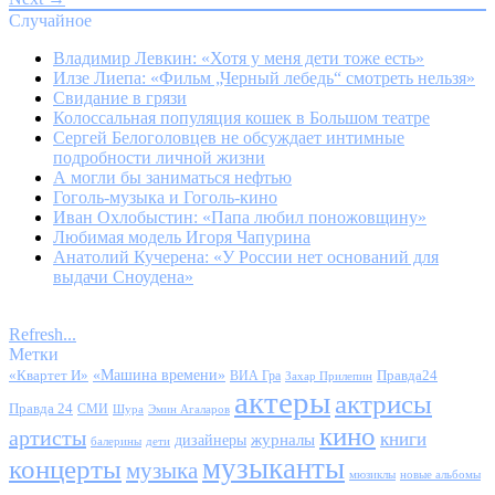
Случайное
Владимир Левкин: «Хотя у меня дети тоже есть»
Илзе Лиепа: «Фильм „Черный лебедь“ смотреть нельзя»
Свидание в грязи
Колоссальная популяция кошек в Большом театре
Сергей Белоголовцев не обсуждает интимные
подробности личной жизни
А могли бы заниматься нефтью
Гоголь-музыка и Гоголь-кино
Иван Охлобыстин: «Папа любил поножовщину»
Любимая модель Игоря Чапурина
Анатолий Кучерена: «У России нет оснований для
выдачи Сноудена»
Refresh...
Метки
«Квартет И»
«Машина времени»
Правда24
ВИА Гра
Захар Прилепин
актеры
актрисы
Правда 24
СМИ
Шура
Эмин Агаларов
кино
артисты
книги
журналы
дизайнеры
балерины
дети
музыканты
концерты
музыка
мюзиклы
новые альбомы