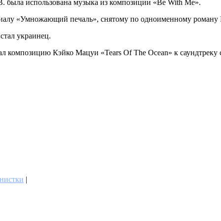
. была использована музыка из композиции «Be With Me».
риалу «Умножающий печаль», снятому по одноименному роману Ге
стал украинец.
зовал композицию Кэйко Мацуи «Tears Of The Ocean» к саундт
нистки
|