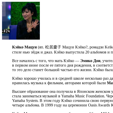
Кэйко Мацуи
(яп. 松居慶子 Мацуи Кэйко?, ромадзи Keiko M
стиле нью эйдж и джаз. Кэйко выпустила 20 альбомов и 
Все началось с того, что мать Кэйко —
Эмико Дои
, учит
в первом июне после ее пятого дня рождения, в соответс
то это дело станет большой частью его жизни. Кэйко была
Кэйко хорошо училась и в средней школе несколько раз 
нравилась музыка к фильмам, авторами которой были
Mau
Высшее образование она получила в Японском женском ун
стала заниматься музыкой в Yamaha Music Foundation. Чер
Yamaha System. В этом году Кэйко сочинила свою первую
четыре альбома. В 1999 году на церемонии Oasis Awards 