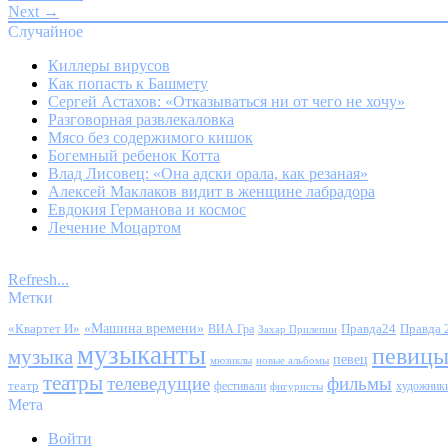
Next →
Случайное
Киллеры вирусов
Как попасть к Башмету
Сергей Астахов: «Отказываться ни от чего не хочу»
Разговорная развлекаловка
Мясо без содержимого кишок
Богемный ребенок Котта
Влад Лисовец: «Она адски орала, как резаная»
Алексей Маклаков видит в женщине лабрадора
Евдокия Германова и космос
Лечение Моцартом
Refresh...
Метки
«Квартет И»
«Машина времени»
Правда24
Правда 
ВИА Гра
Захар Прилепин
музыканты
певиц
музыка
певец
мюзиклы
новые альбомы
театры
телеведущие
фильмы
театр
фестивали
художник
фигуристы
Мета
Войти