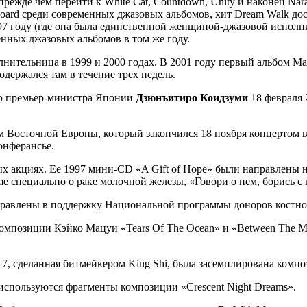
жде чем перейти к White Cat, Countdown, Unity и наконец Nara
lboard среди современных джазовых альбомов, хит Dream Walk дос
997 году (где она была единственной женщиной-джазовой исполн
менных джазовых альбомов в том же году.
нительница в 1999 и 2000 годах. В 2001 году первый альбом Мацу
держался там в течение трех недель.
ю премьер-министра Японии
Дзюнъитиро Коидзуми
18 февраля 
м Восточной Европы, который закончился 18 ноября концертом в
онферансье.
х акциях. Ее 1997 мини-CD «A Gift of Hope» были направлены
me специально о раке молочной железы, «Говори о нем, борись с 
аправлены в поддержку Национальной программы доноров костно
омпозиции Кэйко Мацуи «Tears Of The Ocean» и «Between The 
17, сделанная битмейкером King Shi, была засемплирована комп
используются фрагменты композиции «Crescent Night Dreams».