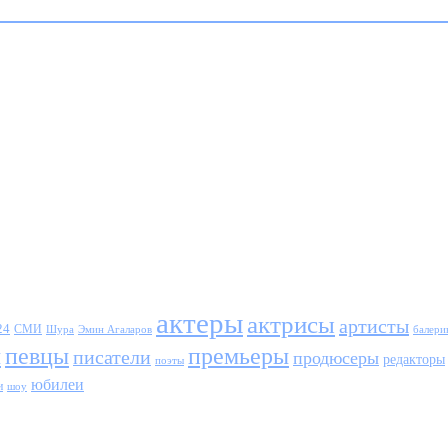
актеры
актрисы
артисты
24
СМИ
Шура
балери
Эмин Агаларов
ы
певцы
премьеры
писатели
продюсеры
редакторы
поэты
юбилеи
и
шоу