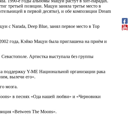
da. 1990-е годы альбомы Мацуи растут в хит-парадах.
тиг третьей позиции. Мацуи заняла третье место в
ительницей в первой десятке), и обе композиции Dream
и с Narada, Deep Blue, занял первое место в Top
2002 года, Кэйко Мацуи была приглашена на приём и
 Севастополе. Артистка выступала без группы
 на поддержку Y-ME Национальной организации рака
ним, вылечи его».
го мозга.
Moons» в песнях «Ода нашей любви» и «Черновики
озиция «Between The Moons».