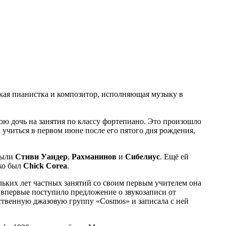
кая пианистка и композитор, исполняющая музыку в
ю дочь на занятия по классу фортепиано. Это произошло
 учиться в первом июне после его пятого дня рождения,
 были
Стиви Уандер
,
Рахманинов
и
Сибелиус
. Ещё ей
ко был
Chick Corea
.
льких лет частных занятий со своим первым учителем она
ей впервые поступило предложение о звукозаписи от
ственную джазовую группу «Cosmos» и записала с ней