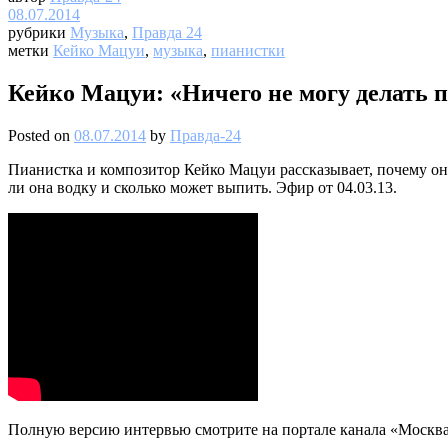
08.07.2014
рубрики
Музыка
,
Правда 24
метки
Кейко Мацуи
,
музыка
,
пианистки
Кейко Мацуи: «Ничего не могу делать 
Posted on
08.07.2014
by
Правда-24
Пианистка и композитор Кейко Мацуи рассказывает, почему она
ли она водку и сколько может выпить. Эфир от 04.03.13.
Полную версию интервью смотрите на портале канала «Москва 2