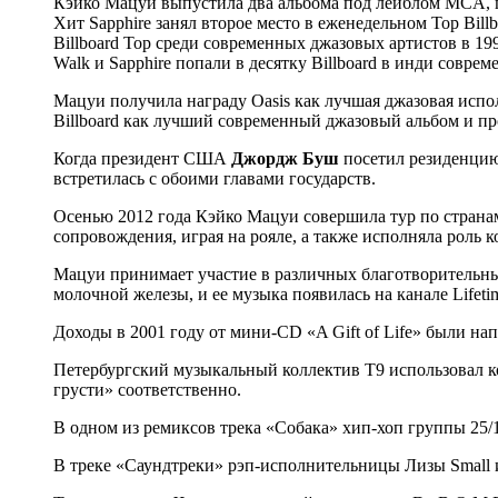
Кэйко Мацуи выпустила два альбома под лейблом MCA, пре
Хит Sapphire занял второе место в еженедельном Top Bil
Billboard Top среди современных джазовых артистов в 1
Walk и Sapphire попали в десятку Billboard в инди совре
Мацуи получила награду Oasis как лучшая джазовая испол
Billboard как лучший современный джазовый альбом и про
Когда президент США
Джордж Буш
посетил резиденци
встретилась с обоими главами государств.
Осенью 2012 года Кэйко Мацуи совершила тур по страна
сопровождения, играя на рояле, а также исполняла роль к
Мацуи принимает участие в различных благотворительны
молочной железы, и ее музыка появилась на канале Lifeti
Доходы в 2001 году от мини-CD «A Gift of Life» были н
Петербургский музыкальный коллектив T9 использовал к
грусти» соответственно.
В одном из ремиксов трека «Собака» хип-хоп группы 25/
В треке «Саундтреки» рэп-исполнительницы Лизы Small 