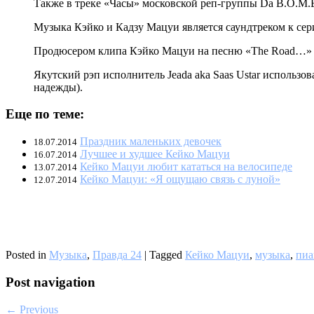
Также в треке «Часы» московской реп-группы Da B.O.M.B
Музыка Кэйко и Кадзу Мацуи является саундтреком к се
Продюсером клипа Кэйко Мацуи на песню «The Road…» 
Якутский рэп исполнитель Jeada aka Saas Ustar исполь
надежды).
Еще по теме:
Праздник маленьких девочек
18.07.2014
Лучшее и худшее Кейко Мацуи
16.07.2014
Кейко Мацуи любит кататься на велосипеде
13.07.2014
Кейко Мацуи: «Я ощущаю связь с луной»
12.07.2014
Posted in
Музыка
,
Правда 24
|
Tagged
Кейко Мацуи
,
музыка
,
пиа
Post navigation
← Previous