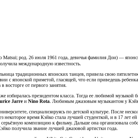
atsui; род. 26 июля 1961 года, девичья фамилия Дои) — японс
получила международную известность.
ельница традиционных японских танцев, привела свою пятилетню
твии с японской приметой, гласящей, что если приведешь ребенка
 в восторге от первого занятия.
даже избиралась президентом класса. Тогда ее любимой музыкой
rice Jarre
и
Nino Rota
. Любимым джазовым музыкантом у Кэй
иверситете, специализируясь по детской культуре. После неско
ез некоторое время Кэйко стала лучшей студенткой, и в 17 лет 
 серьёзную композицию к фильму. Дальше она организовала соб
Кэйко получила звание лучшей джазовой артистки года.