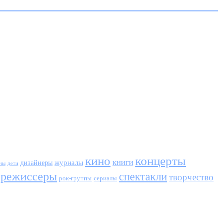
кино
концерты
книги
журналы
дизайнеры
ны
дети
режиссеры
спектакли
творчество
сериалы
рок-группы