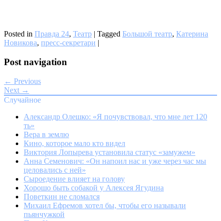
Posted in
Правда 24
,
Театр
|
Tagged
Большой театр
,
Катерина
Новикова
,
пресс-секретари
|
Post navigation
← Previous
Next →
Случайное
Александр Олешко: «Я почувствовал, что мне лет 120
ть»
Вера в землю
Кино, которое мало кто видел
Виктория Лопырева установила статус «замужем»
Анна Семенович: «Он напоил нас и уже через час мы
целовались с ней»
Сыроедение влияет на голову
Хорошо быть собакой у Алексея Ягудина
Поветкин не сломался
Михаил Ефремов хотел бы, чтобы его называли
пьянчужкой