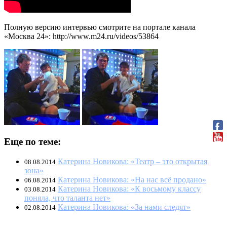
Полную версию интервью смотрите на портале канала
«Москва 24»: http://www.m24.ru/videos/53864
Еще по теме:
Катерина Новикова: «Театр – это открытая
08.08.2014
зона»
Катерина Новикова: «На нас всё продано»
06.08.2014
Катерина Новикова: «К восьмому классу
03.08.2014
поняла, что таланта нет»
Катерина Новикова: «За нами следят»
02.08.2014