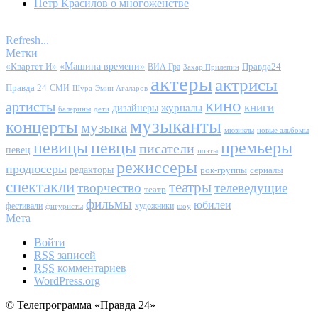
Петр Красилов о многоженстве
Refresh...
Метки
«Квартет И»
«Машина времени»
Правда24
ВИА Гра
Захар Прилепин
актеры
актрисы
Правда 24
СМИ
Шура
Эмин Агаларов
кино
артисты
книги
журналы
дизайнеры
балерины
дети
музыканты
концерты
музыка
мюзиклы
новые альбомы
певицы
певцы
премьеры
писатели
певец
поэты
режиссеры
продюсеры
редакторы
сериалы
рок-группы
спектакли
театры
творчество
телеведущие
театр
фильмы
юбилеи
фестивали
художники
фигуристы
шоу
Мета
Войти
RSS
записей
RSS
комментариев
WordPress.org
© Телепрограмма «Правда 24»