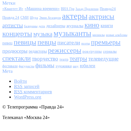
Метки
«Квартет И»
«Машина времени»
Правда24
ВИА Гра
Захар Прилепин
актеры
актрисы
Правда 24
СМИ
Шура
Эмин Агаларов
кино
артисты
книги
журналы
дизайнеры
балерины
дети
музыканты
концерты
музыка
мюзиклы
новые альбомы
певицы
певцы
премьеры
писатели
певец
поэты
режиссеры
продюсеры
редакторы
сериалы
рок-группы
спектакли
театры
творчество
телеведущие
театр
фильмы
юбилеи
фестивали
художники
фигуристы
шоу
Мета
Войти
RSS
записей
RSS
комментариев
WordPress.org
© Телепрограмма «Правда 24»
Телеканал «Москва 24»