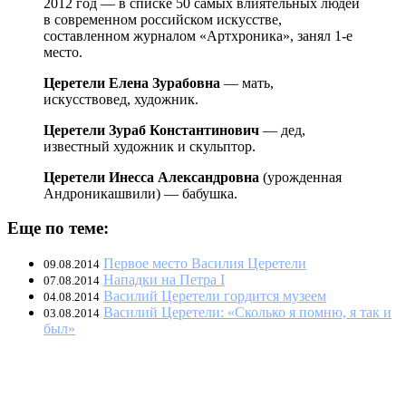
2012 год — в списке 50 самых влиятельных людей
в современном российском искусстве,
составленном журналом «Артхроника», занял 1-е
место.
Церетели Елена Зурабовна
— мать,
искусствовед, художник.
Церетели Зураб Константинович
— дед,
известный художник и скульптор.
Церетели Инесса Александровна
(урожденная
Андроникашвили) — бабушка.
Еще по теме:
Первое место Василия Церетели
09.08.2014
Нападки на Петра I
07.08.2014
Василий Церетели гордится музеем
04.08.2014
Василий Церетели: «Сколько я помню, я так и
03.08.2014
был»