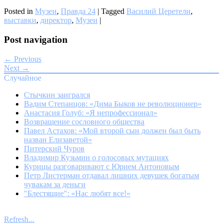
Posted in
Музеи
,
Правда 24
|
Tagged
Василий Церетели
,
выставки
,
директор
,
Музеи
|
Post navigation
← Previous
Next →
Случайное
Стычкин заигрался
Вадим Степанцов: «Дима Быков не революционер»
Анастасия Голуб: «Я непрофессионал»
Возвращение сословного общества
Павел Астахов: «Мой второй сын должен был быть
назван Елизаветой»
Питерский Чуров
Владимир Кузьмин о голосовых мутациях
Курицы разговаривают с Юрием Антоновым
Петр Листерман отдавал лишних девушек богатым
чувакам за деньги
"Блестящие": «Нас любят все!»
Refresh...