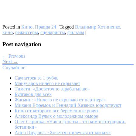
Posted in
Кино
,
Правда 24
|
Tagged
Владимир Хотиненко
,
кино
,
режиссеры
,
сценаристы
,
фильмы
|
Post navigation
← Previous
Next →
Случайное
Саундтрек за 1 рубль
Манучаров ничего не скрывает
Тимати: «Достаточно зарабатываю»
Булгаков для всех
Жасмин: «Ничего не скрываю от партнера»
Михаил Ефремов и Геннадий Хазанов юродствуют
Кино от которого все беременные родят
Александр Вулых о молодежном юморе
Олег Скрипка: «Наши фанаты - это компьютерщики-
ботаники»
Анна Прудова: «Хочется отвлечься от хоккея»