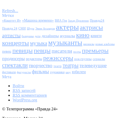
Refresh...
Метки
«Квартет И»
«Машина времени»
Правда24
ВИА Гра
Захар Прилепин
актеры
актрисы
Правда 24
СМИ
Шура
Эмин Агаларов
кино
артисты
книги
журналы
дизайнеры
балерины
дети
музыканты
концерты
музыка
мюзиклы
новые альбомы
певицы
певцы
премьеры
писатели
певец
поэты
режиссеры
продюсеры
редакторы
сериалы
рок-группы
спектакли
театры
творчество
телеведущие
театр
фильмы
юбилеи
фестивали
художники
фигуристы
шоу
Мета
Войти
RSS
записей
RSS
комментариев
WordPress.org
© Телепрограмма «Правда 24»