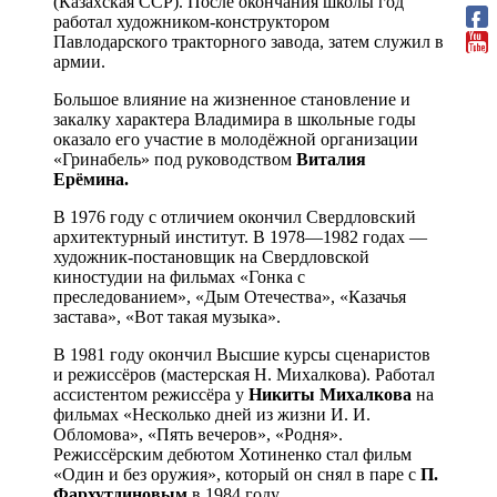
(Казахская ССР). После окончания школы год
работал художником-конструктором
Павлодарского тракторного завода, затем служил в
армии.
Большое влияние на жизненное становление и
закалку характера Владимира в школьные годы
оказало его участие в молодёжной организации
«Гринабель» под руководством
Виталия
Ерёмина.
В 1976 году с отличием окончил Свердловский
архитектурный институт. В 1978—1982 годах —
художник-постановщик на Свердловской
киностудии на фильмах «Гонка с
преследованием», «Дым Отечества», «Казачья
застава», «Вот такая музыка».
В 1981 году окончил Высшие курсы сценаристов
и режиссёров (мастерская Н. Михалкова). Работал
ассистентом режиссёра у
Никиты Михалкова
на
фильмах «Несколько дней из жизни И. И.
Обломова», «Пять вечеров», «Родня».
Режиссёрским дебютом Хотиненко стал фильм
«Один и без оружия», который он снял в паре с
П.
Фархутдиновым
в 1984 году.