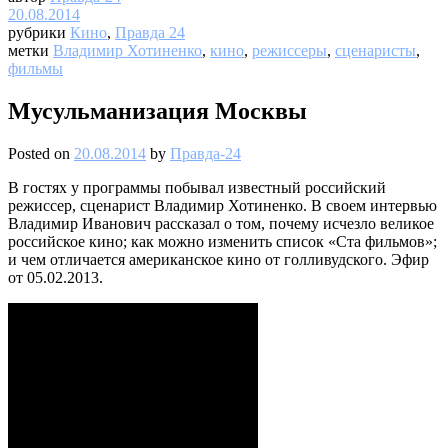
20.08.2014
рубрики
Кино
,
Правда 24
метки
Владимир Хотиненко
,
кино
,
режиссеры
,
сценаристы
,
фильмы
Мусульманизация Москвы
Posted on
20.08.2014
by
Правда-24
В гостях у программы побывал известный российский
режиссер, сценарист Владимир Хотиненко. В своем интервью
Владимир Иванович рассказал о том, почему исчезло великое
российское кино; как можно изменить список «Ста фильмов»;
и чем отличается американское кино от голливудского. Эфир
от 05.02.2013.