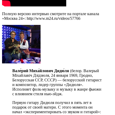
Полную версию интервью смотрите на портале канала
«Москва 24»: http://www.m24.ru/videos/57766
Вале́рий Миха́йлович Дидю́ля
(белор. Валерый
Міхайлавіч Дзiдзюля, 24 января 1969, Гродно,
Белорусская ССР, СССР) — белорусский гитарист
и композитор, лидер группы «Дидюля».
Исполняет фолк-музыку и музыку в жанре фьюжн
с влиянием стиля нью-эйдж.
Первую гитару Дидюля получил в пять лет в
подарок от своей матери. С этого момента он
начал «экспериментировать со звуком и гитарой»: