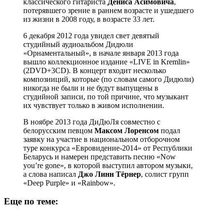
классического гитариста
Дениса Асимовича
,
потерявшего зрение в раннем возрасте и ушедшего
из жизни в 2008 году, в возрасте 33 лет.
6 декабря 2012 года увидел свет девятый
студийный аудиоальбом Дидюли
«Орнаментальный», в начале января 2013 года
вышло коллекционное издание «LIVE in Kremlin»
(2DVD+3CD). В концерт входит несколько
композииций, которые (по словам самого Дидюли)
никогда не были и не будут выпущены в
студийной записи, по той причине, что музыкант
их чувствует только в живом исполнении.
В ноябре 2013 года ДиДюЛя совместно с
белорусским певцом
Максом Лоренсом
подал
заявку на участие в национальном отборочном
туре конкурса «Евровидение-2014» от Республики
Беларусь и намерен представить песню «Now
you’re gone», в которой выступил автором музыки,
а слова написал
Джо Линн Тёрнер
, солист групп
«Deep Purple» и «Rainbow».
Еще по теме: