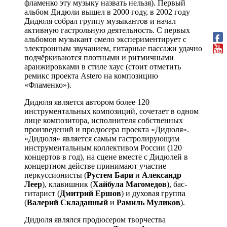
фламенко эту музыку назвать нельзя). Первый
альбом Дидюли вышел в 2000 году, в 2002 году
Дидюля собрал группу музыкантов и начал
активную гастрольную деятельность. С первых
альбомов музыкант смело экспериментирует с
электронным звучанием, гитарные пассажи удачно
подчёркиваются плотными и ритмичными
аранжировками в стиле хаус (стоит отметить
ремикс проекта Astero на композицию
«Фламенко»).
Дидюля является автором более 120
инструментальных композиций, сочетает в одном
лице композитора, исполнителя собственных
произведений и продюсера проекта «Дидюля».
«Дидюля» является самым гастролирующим
инструментальным коллективом России (120
концертов в год), на сцене вместе с Дидюлей в
концертном действе принимают участие
перкуссионисты (
Рустем Бари
и
Александр
Леер
), клавишник (
Хайбула Магомедов
), бас-
гитарист (
Дмитрий Ершов
) и духовая группа
(
Валерий Складанный
и
Рамиль Муликов
).
Дидюля являлся продюсером творчества