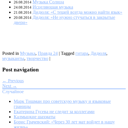
Музыка Солнца
26.08.2014
Исцеляющая музыка
24.08.2014
Дидюля: «С тещей всегда можно найти язык»
21.08.2014
Дидюля: «Не нужно стучаться в закрытые
20.08.2014
двери»
Posted in
Музыка
,
Правда 24
|
Tagged
гитара
,
Дидюля
,
музыканты
,
творчество
|
Post navigation
← Previous
Next →
Случайное
Марк Тишман про советскую музыку и языковые
границы
Екатерина Гусева не следит за коллегами
Калмыцкие шахматы
Борис Грачевский: «Через 30 лет мат войдет в нашу
жизнь»