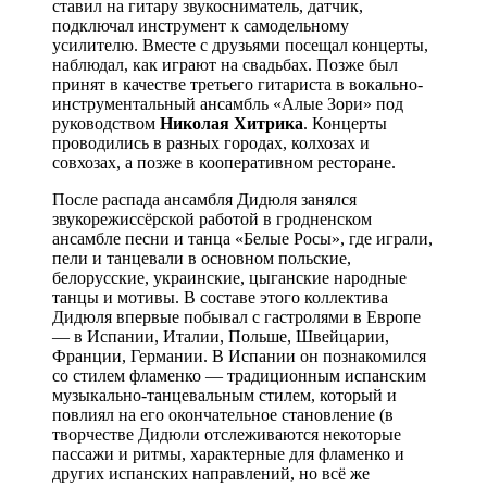
ставил на гитару звукосниматель, датчик,
подключал инструмент к самодельному
усилителю. Вместе с друзьями посещал концерты,
наблюдал, как играют на свадьбах. Позже был
принят в качестве третьего гитариста в вокально-
инструментальный ансамбль «Алые Зори» под
руководством
Николая Хитрика
. Концерты
проводились в разных городах, колхозах и
совхозах, а позже в кооперативном ресторане.
После распада ансамбля Дидюля занялся
звукорежиссёрской работой в гродненском
ансамбле песни и танца «Белые Росы», где играли,
пели и танцевали в основном польские,
белорусские, украинские, цыганские народные
танцы и мотивы. В составе этого коллектива
Дидюля впервые побывал с гастролями в Европе
— в Испании, Италии, Польше, Швейцарии,
Франции, Германии. В Испании он познакомился
со стилем фламенко — традиционным испанским
музыкально-танцевальным стилем, который и
повлиял на его окончательное становление (в
творчестве Дидюли отслеживаются некоторые
пассажи и ритмы, характерные для фламенко и
других испанских направлений, но всё же