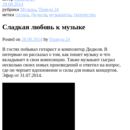
28.08.2014
рубрики
Музыка
,
Правда 24
метки
гитара
,
Дидюля
,
музыканты
,
творчество
Сладкая любовь к музыке
Posted on
28.08.2014
by
Правда-24
В гостях побывал гитарист и композитор Дидюля. В
интервью он рассказал о том, как пишет музыку и что
вкладывает в свои композиции. Также музыкант сыграл
несколько своих новых произведений и ответил на вопрос,
где он черпает вдохновение и силы для новых концертов.
Эфир от 31.07.2014.