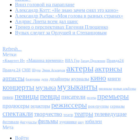
Вниз головой на параплане
Александр Котт: «Не знаю зачем снял это кино»
Александр Рыбак: «Моя голова в разных странах»
Андрис Лиепа всем дал шанс
Тренер о перспективах Евгения Плющенко
Вулых следит за Орлушей и Степанцовым
Refresh...
Метки
«Квартет И»
«Машина времени»
Правда24
ВИА Гра
Захар Прилепин
актеры
актрисы
Правда 24
СМИ
Шура
Эмин Агаларов
кино
артисты
книги
журналы
дизайнеры
балерины
дети
музыканты
концерты
музыка
мюзиклы
новые альбомы
певицы
певцы
премьеры
писатели
певец
поэты
режиссеры
продюсеры
редакторы
сериалы
рок-группы
спектакли
театры
творчество
телеведущие
театр
фильмы
юбилеи
фестивали
художники
фигуристы
шоу
Мета
Войти