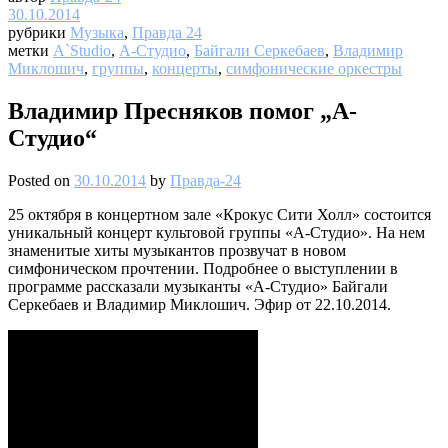
30.10.2014
рубрики
Музыка
,
Правда 24
метки
A`Studio
,
А-Студио
,
Байгали Серкебаев
,
Владимир
Миклошич
,
группы
,
концерты
,
симфонические оркестры
Владимир Пресняков помог „А-
Студио“
Posted on
30.10.2014
by
Правда-24
25 октября в концертном зале «Крокус Сити Холл» состоится
уникальный концерт культовой группы «А-Студио». На нем
знаменитые хиты музыкантов прозвучат в новом
симфоническом прочтении. Подробнее о выступлении в
программе рассказали музыканты «А-Студио» Байгали
Серкебаев и Владимир Миклошич. Эфир от 22.10.2014.