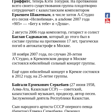
Гриффитс
, теперь Кэти Топурия. На протяжении
всего своего существования группа плодотворно
сотрудничает с казахстанским композитором
Еркешем Шакеевым
, в числе хитов А-Студио
его песня «Нелюбимая», в альбоме 2007 года
«905» — «Бегу к тебе» и «Душа».
2 августа 2006 года композитор, гитарист и солист
Баглан Садвакасов
, который до этого был в
составе группы на протяжении 17 лет, трагически
погиб в автокатастрофе в Москве.
18 ноября 2007 года, по случаю 20-летия
А’Студио, в Кремлевском дворце в Москве
состоялся юбилейный сольный концерт группы.
Ещё один юбилейный концерт в Кремле состоялся
в 2012 году, на 25-летие группы.
Байгали Ермекович Серкебаев
(27 июня 1958,
Алма-Ата, Казахская ССР) — советский,
казахстанский музыкант, продюсер, автор песен.
Заслуженный деятель Республики Казахстан.
Сын народного артиста СССР оперного певца
(баритон) Ермека Серкебаева. Окончил