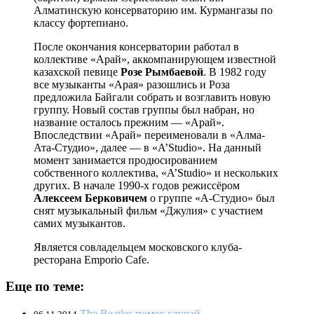
Алматинскую консерваторию им. Курмангазы по
классу фортепиано.
После окончания консерватории работал в
коллективе «Арай», аккомпанирующем известной
казахской певице
Розе Рымбаевой
. В 1982 году
все музыканты «Арая» разошлись и Роза
предложила Байгали собрать и возглавить новую
группу. Новый состав группы был набран, но
название осталось прежним — «Арай».
Впоследствии «Арай» переименовали в «Алма-
Ата-Студио», далее — в «A’Studio». На данный
момент занимается продюсированием
собственного коллектива, «A’Studio» и нескольких
других. В начале 1990-х годов режиссёром
Алексеем Берковичем
о группе «А-Студио» был
снят музыкальный фильм «Джулия» с участием
самих музыкантов.
Является совладельцем московского клуба-
ресторана Emporio Cafe.
Еще по теме:
The Beatles помог случай