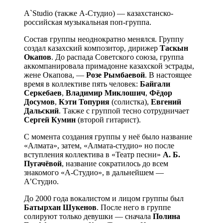
A`Studio (также А-Студио) — казахстанско-
российская музыкальная поп-группа.
Состав группы неоднократно менялся. Группу
создал казахский композитор, дирижер
Таскын
Окапов
. До распада Советского союза, группа
аккомпанировала примадонне казахской эстрады,
жене Окапова, —
Розе Рымбаевой
. В настоящее
время в коллективе пять человек:
Байгали
Серкебаев
,
Владимир Миклошич
,
Фёдор
Досумов
,
Кэти Топурия
(солистка),
Евгений
Дальский
. Также с группой тесно сотрудничает
Сергей Кумин
(второй гитарист).
С момента создания группы у неё было название
«Алмата», затем, «Алмата-студио» но после
вступления коллектива в «Театр песни»
А. Б.
Пугачёвой
, название сократилось до всем
знакомого «А-Студио», в дальнейшем —
А’Студио.
До 2000 года вокалистом и лицом группы был
Батырхан Шукенов
. После него в группе
солируют только девушки — сначала
Полина