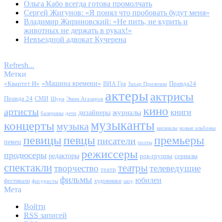
Ольга Кабо всегда готова промолчать
Сергей Жигунов: «Я понял что пробовать будут меня»
Владимир Жириновский: «Не пить, не курить и
животных не держать в руках!»
Невъездной адвокат Кучерена
Refresh...
Метки
«Квартет И»
«Машина времени»
Правда24
ВИА Гра
Захар Прилепин
актеры
актрисы
Правда 24
СМИ
Шура
Эмин Агаларов
кино
артисты
книги
журналы
дизайнеры
балерины
дети
музыканты
концерты
музыка
мюзиклы
новые альбомы
певицы
певцы
премьеры
писатели
певец
поэты
режиссеры
продюсеры
редакторы
сериалы
рок-группы
спектакли
театры
творчество
телеведущие
театр
фильмы
юбилеи
фестивали
художники
фигуристы
шоу
Мета
Войти
RSS
записей