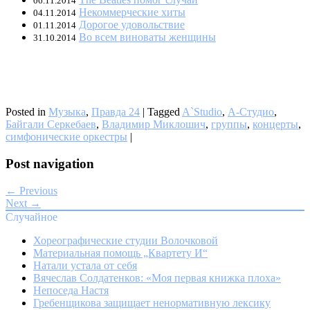
06.11.2014
Некоммерческие хиты
04.11.2014
Дорогое удовольствие
01.11.2014
Во всем виноваты женщины
31.10.2014
Posted in
Музыка
,
Правда 24
|
Tagged
A`Studio
,
А-Студио
,
Байгали Серкебаев
,
Владимир Миклошич
,
группы
,
концерты
,
симфонические оркестры
|
Post navigation
← Previous
Next →
Случайное
Хореографические студии Волочковой
Материальная помощь „Квартету И“
Натали устала от себя
Вячеслав Солдатенков: «Моя первая книжка плоха»
Непоседа Настя
Гребенщикова защищает ненормативную лексику