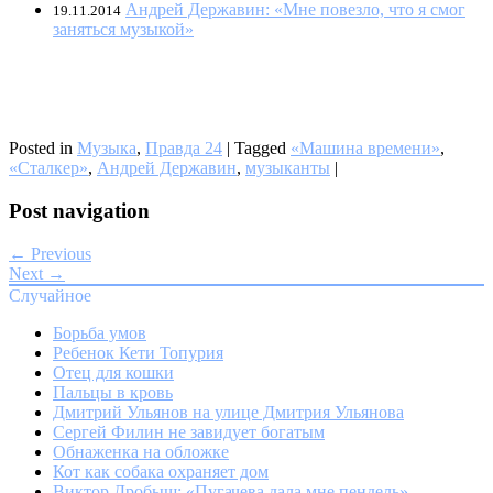
Андрей Державин: «Мне повезло, что я смог
19.11.2014
заняться музыкой»
Posted in
Музыка
,
Правда 24
|
Tagged
«Машина времени»
,
«Сталкер»
,
Андрей Державин
,
музыканты
|
Post navigation
← Previous
Next →
Случайное
Борьба умов
Ребенок Кети Топурия
Отец для кошки
Пальцы в кровь
Дмитрий Ульянов на улице Дмитрия Ульянова
Сергей Филин не завидует богатым
Обнаженка на обложке
Кот как собака охраняет дом
Виктор Дробыш: «Пугачева дала мне пендель»