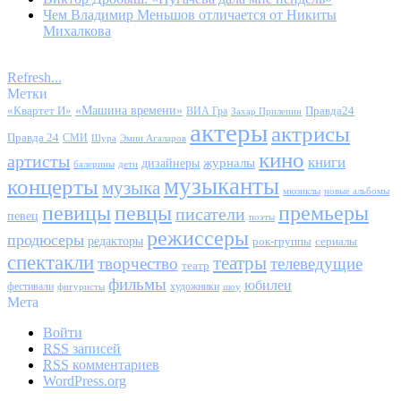
Чем Владимир Меньшов отличается от Никиты
Михалкова
Refresh...
Метки
«Квартет И»
«Машина времени»
Правда24
ВИА Гра
Захар Прилепин
актеры
актрисы
Правда 24
СМИ
Шура
Эмин Агаларов
кино
артисты
книги
журналы
дизайнеры
балерины
дети
музыканты
концерты
музыка
мюзиклы
новые альбомы
певицы
певцы
премьеры
писатели
певец
поэты
режиссеры
продюсеры
редакторы
сериалы
рок-группы
спектакли
театры
творчество
телеведущие
театр
фильмы
юбилеи
фестивали
художники
фигуристы
шоу
Мета
Войти
RSS
записей
RSS
комментариев
WordPress.org