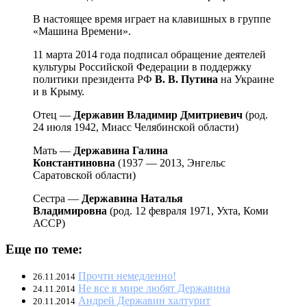
В настоящее время играет на клавишных в группе
«Машина Времени».
11 марта 2014 года подписал обращение деятелей
культуры Российской Федерации в поддержку
политики президента РФ
В. В. Путина
на Украине
и в Крыму.
Отец —
Державин Владимир Дмитриевич
(род.
24 июля 1942, Миасс Челябинской области)
Мать —
Державина Галина
Константиновна
(1937 — 2013, Энгельс
Саратовской области)
Сестра —
Державина Наталья
Владимировна
(род. 12 февраля 1971, Ухта, Коми
АССР)
Еще по теме:
Прочти немедленно!
26.11.2014
Не все в мире любят Державина
24.11.2014
Андрей Державин халтурит
20.11.2014