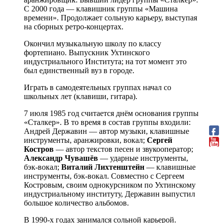
С 2000 года — клавишник группы «Машина
времени». Продолжает сольную карьеру, выступая
на сборных ретро-концертах.
Окончил музыкальную школу по классу
фортепиано. Выпускник Ухтинского
индустриального Института; на тот момент это
был единственный вуз в городе.
Играть в самодеятельных группах начал со
школьных лет (клавиши, гитара).
7 июля 1985 год считается днём основания группы
«Сталкер». В то время в состав группы входили:
Андрей Державин — автор музыки, клавишные
инструменты, аранжировки, вокал;
Сергей
Костров
— автор текстов песен и звукооператор;
Александр Чувашёв
— ударные инструменты,
бэк-вокал;
Виталий Лихтенштейн
— клавишные
инструменты, бэк-вокал. Совместно с Сергеем
Костровым, своим однокурсником по Ухтинскому
индустриальному институту, Державин выпустил
большое количество альбомов.
В 1990-х годах занимался сольной карьерой.