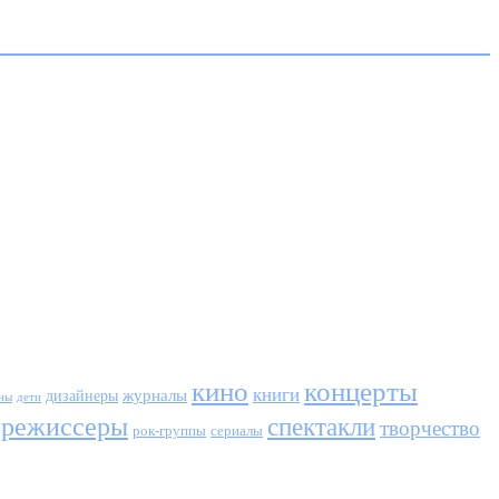
кино
концерты
книги
журналы
дизайнеры
ны
дети
режиссеры
спектакли
творчество
сериалы
рок-группы