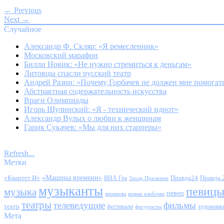
← Previous
Next →
Случайное
Александр Ф. Скляр: «Я ремесленник»
Московский марафон
Билли Новик: «Не нужно стремиться к деньгам»
Литовцы спасли русский театр
Андрей Разин: «Почему Горбачев не должен мне помогат
Абстрактная содержательность искусства
Враги Олимпиады
Игорь Шулинский: «Я - технический идиот»
Александр Вулых о любви к женщинам
Гарик Сукачев: «Мы для них старперы»
Refresh...
Метки
«Квартет И»
«Машина времени»
Правда24
Правда 
ВИА Гра
Захар Прилепин
музыканты
певиц
музыка
певец
мюзиклы
новые альбомы
театры
телеведущие
фильмы
театр
фестивали
художник
фигуристы
Мета