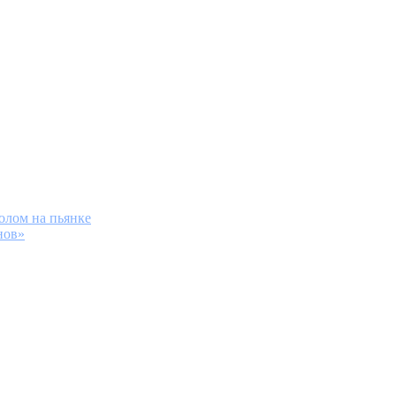
олом на пьянке
нов»