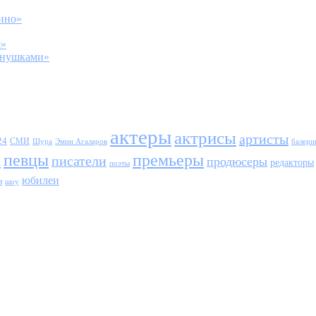
кино»
я»
ванушками»
актеры
актрисы
артисты
24
СМИ
Шура
балери
Эмин Агаларов
ы
певцы
премьеры
писатели
продюсеры
редакторы
поэты
юбилеи
и
шоу