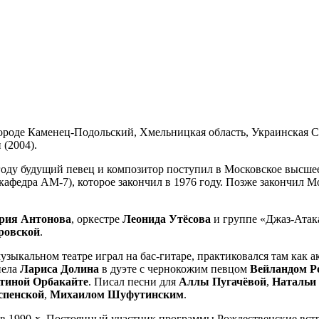
 городе Каменец-Подольский, Хмельницкая область, Украинская 
(2004).
 году будущий певец и композитор поступил в Московское высше
кафедра АМ-7), которое закончил в 1976 году. Позже закончил 
ия Антонова
, оркестре
Леонида Утёсова
и группе «Джаз-Атак
ровской
.
зыкальном театре играл на бас-гитаре, практиковался там как 
пела
Лариса Долина
в дуэте с чернокожим певцом
Вейландом Р
тиной Орбакайте
. Писал песни для
Аллы Пугачёвой
,
Натальи
спенской
,
Михаилом Шуфутинским
.
ко в 1990-х. Постоянный участник программы Рождественские вс