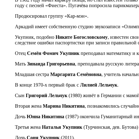
году с песней «Фиеста». Пугачёва попросила парикмахер
Продюсировал группу «Кар-мэн».
Аркадий имеет собственную студию звукозаписи «Олимпик
Укупник, подобно
Никите Богословскому
, известен св
следствие ошибки паспортистки при записи правильной
Отец
Семён Фомич Укупник
преподавал математику и ко
Мать
Зинаида Григорьевна
, преподавала русскую литера
Младшая сестра
Маргарита Семёновна
, учитель началь
В конце 1970-х первый брак с
Лилией Лельчук
.
Сын
Григорий Лельчук
(1980) живёт в Германии с мамой
Вторая жена
Марина Никитина
, познакомились случайн
Дочь
Юнна Никитина
(1987) окончила Гуманитарный ин
Третья жена
Наталья Укупник
(Турчинская, дев. Бутова
Дочь
Соня Укупник
(2011).