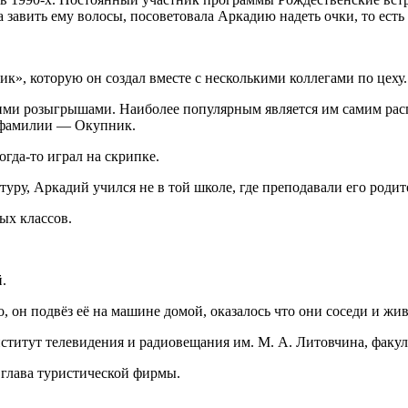
а завить ему волосы, посоветовала Аркадию надеть очки, то ест
», которую он создал вместе с несколькими коллегами по цеху.
оими розыгрышами. Наиболее популярным является им самим ра
 фамилии — Окупник.
гда-то играл на скрипке.
туру, Аркадий учился не в той школе, где преподавали его родит
ных классов.
.
о, он подвёз её на машине домой, оказалось что они соседи и ж
ститут телевидения и радиовещания им. М. А. Литовчина, факул
) глава туристической фирмы.