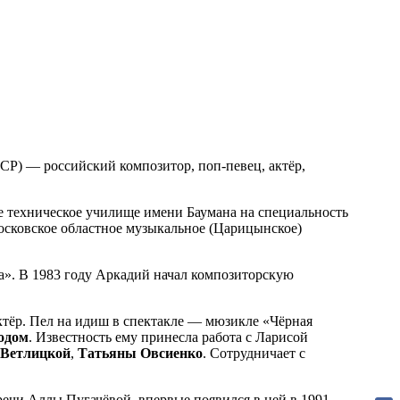
ССР) — российский композитор, поп-певец, актёр,
е техническое училище имени Баумана на специальность
Московское областное музыкальное (Царицынское)
а». В 1983 году Аркадий начал композиторскую
актёр. Пел на идиш в спектакле — мюзикле «Чёрная
одом
. Известность ему принесла работа с Ларисой
 Ветлицкой
,
Татьяны Овсиенко
. Сотрудничает с
тречи Аллы Пугачёвой, впервые появился в ней в 1991