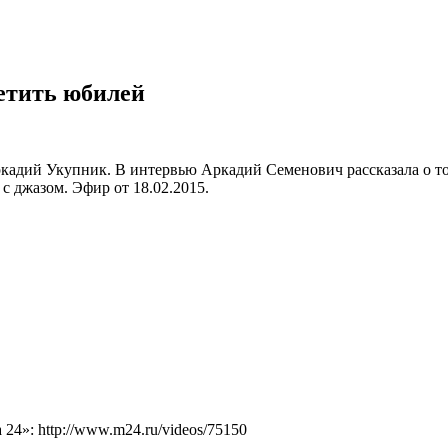
етить юбилей
кадий Укупник. В интервью Аркадий Семенович рассказала о том
с джазом. Эфир от 18.02.2015.
4»: http://www.m24.ru/videos/75150