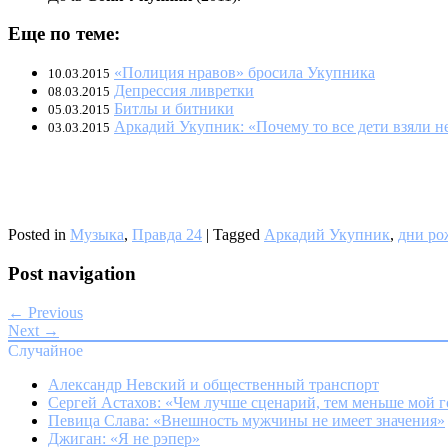
Еще по теме:
«Полиция нравов» бросила Укупника
10.03.2015
Депрессия ливретки
08.03.2015
Битлы и битники
05.03.2015
Аркадий Укупник: «Почему то все дети взяли 
03.03.2015
Posted in
Музыка
,
Правда 24
|
Tagged
Аркадий Укупник
,
дни ро
Post navigation
← Previous
Next →
Случайное
Александр Невский и общественный транспорт
Сергей Астахов: «Чем лучше сценарий, тем меньше мой 
Певица Слава: «Внешность мужчины не имеет значения»
Джиган: «Я не рэпер»