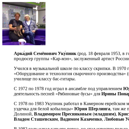
Арка́дий Семёнович Уку́пник
(род. 18 февраля 1953, в
продюсер группы «Кар-мэн», заслуженный артист России 
Учился в музыкальной школе по классу скрипки. В 1970
«Оборудование и технология сварочного производства» (
училище по классу бас-гитары.
С 1972 по 1978 год играл в ансамбле под управлением
Юр
деятельность песней «Рябиновые бусы» для
Ирины Пона
С 1978 по 1983 Укупник работал в Камерном еврейском му
уздечка для белой кобылицы»
Юрия Шерлинга
, там же 
Долиной,
Владимиром Пресняковым
(
младшим)
,
Крис
Владом Сташевским
,
Вадимом Казаченко
,
Любовью У
В 1982 году начал карьеру певца, но стал известен толь