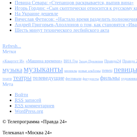
Певица Севара: «Степанцов раскрывается, выпив вина»
Игорь Гордин: «Сын скептически относится к русскому 
На Украине дешевле
Вячеслав Фетисов: «Настало время разделить полномочи
Андрей Григорьев-Аполлонов о том, как становятся «И
Шесть минут технического лесбийского акта
Refresh...
Метки
«Квартет И»
«Машина времени»
Правда24
Правда 
ВИА Гра
Захар Прилепин
музыканты
певиц
музыка
певец
мюзиклы
новые альбомы
театры
телеведущие
фильмы
театр
фестивали
художник
фигуристы
Мета
Войти
RSS
записей
RSS
комментариев
WordPress.org
© Телепрограмма «Правда 24»
Телеканал «Москва 24»