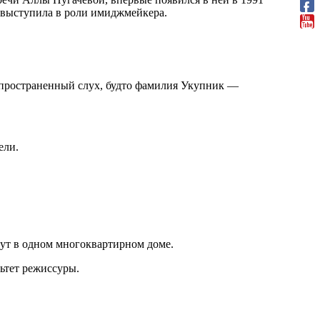
ь выступила в роли имиджмейкера.
спространенный слух, будто фамилия Укупник —
ели.
ивут в одном многоквартирном доме.
ьтет режиссуры.