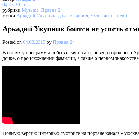
04.03.2015
рубрики
Музыка
,
Правда 24
метки
Аркадий Укупник
,
дни рождения
,
музыканты
,
певцы
Аркадий Укупник боится не успеть отм
Posted on
04.03.2015
by
Правда-24
В гостях у программы побывал музыкант, певец и продюсер Ар
дочке, о происхождении фамилии, а также о первом знакомстве 
Полную версию интервью смотрите на портале канала «Москва 2