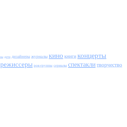
кино
концерты
книги
журналы
дизайнеры
ны
дети
режиссеры
спектакли
творчество
сериалы
рок-группы