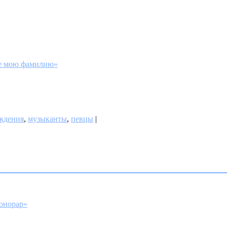
не мою фамилию»
ждения
,
музыканты
,
певцы
|
гонорар»