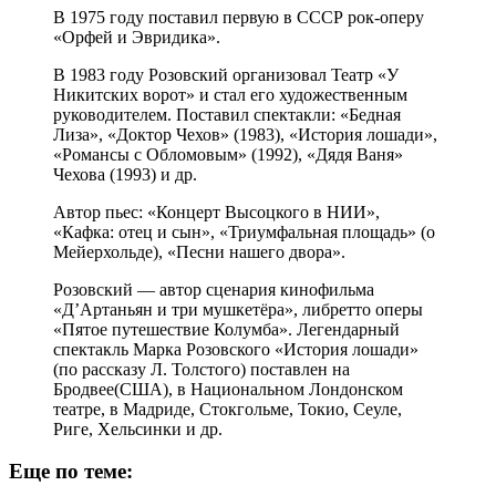
В 1975 году поставил первую в СССР рок-оперу
«Орфей и Эвридика».
В 1983 году Розовский организовал Театр «У
Никитских ворот» и стал его художественным
руководителем. Поставил спектакли: «Бедная
Лиза», «Доктор Чехов» (1983), «История лошади»,
«Романсы с Обломовым» (1992), «Дядя Ваня»
Чехова (1993) и др.
Автор пьес: «Концерт Высоцкого в НИИ»,
«Кафка: отец и сын», «Триумфальная площадь» (о
Мейерхольде), «Песни нашего двора».
Розовский — автор сценария кинофильма
«Д’Артаньян и три мушкетёра», либретто оперы
«Пятое путешествие Колумба». Легендарный
спектакль Марка Розовского «История лошади»
(по рассказу Л. Толстого) поставлен на
Бродвее(США), в Национальном Лондонском
театре, в Мадриде, Стокгольме, Токио, Сеуле,
Риге, Хельсинки и др.
Еще по теме: