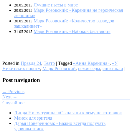
Лучшие пьесы в мире
28.05.2015
Марк Розовский: «Каренина не героическая
29.05.2015
женщина»
Марк Розовский: «Количество разводов
30.05.2015
зашкаливает»
Марк Розовский: «Набоков был злой»
31.05.2015
Posted in
Правда 24
,
Театр
|
Tagged
«Анна Каренина»
,
«У
Никитских ворот»
,
Марк Розовский
,
режиссеры
,
спектакли
|
Post navigation
← Previous
Next →
Случайное
Линда Нигматулина: «Сына я ни к чему не готовлю»
Манок для зрителя
Дарья Повереннова: «Важно всегда получать
удовольствие»