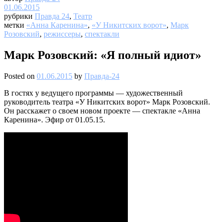
01.06.2015
рубрики
Правда 24
,
Театр
метки
«Анна Каренина»
,
«У Никитских ворот»
,
Марк
Розовский
,
режиссеры
,
спектакли
Марк Розовский: «Я полный идиот»
Posted on
01.06.2015
by
Правда-24
В гостях у ведущего программы — художественный
руководитель театра «У Никитских ворот» Марк Розовский.
Он расскажет о своем новом проекте — спектакле «Анна
Каренина». Эфир от 01.05.15.