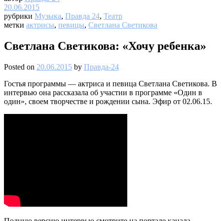
20.06.2015
рубрики
Музыка
,
Правда 24
,
Театр
метки
актрисы
,
певицы
,
Светлана Светикова
Светлана Светикова: «Хочу ребенка»
Posted on
20.06.2015
by
Правда-24
Гостья программы — актриса и певица Светлана Светикова. В
интервью она рассказала об участии в программе «Один в
один», своем творчестве и рождении сына. Эфир от 02.06.15.
Полную версию интервью смотрите на портале канала