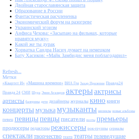
Двойная старославянская защита
Образование в России
Фантастическая расчлененка
Экономический форум на разогреве
Украинский эгоизм
Анфиса Чехова: «Засыпаю на фильмах, которые
нравятся мужу»
Какой же ты дурак
Хорватка Сандра Насич думает на немецком
Бату Хасиков: «Майк Замбидис меня поблагодарил»
Refresh...
Метки
«Квартет И»
«Машина времени»
Правда24
ВИА Гра
Захар Прилепин
актеры
актрисы
Правда 24
СМИ
Шура
Эмин Агаларов
кино
артисты
книги
журналы
дизайнеры
балерины
дети
музыканты
концерты
музыка
мюзиклы
новые альбомы
певицы
певцы
премьеры
писатели
певец
поэты
режиссеры
продюсеры
редакторы
сериалы
рок-группы
спектакли
театры
творчество
телеведущие
театр