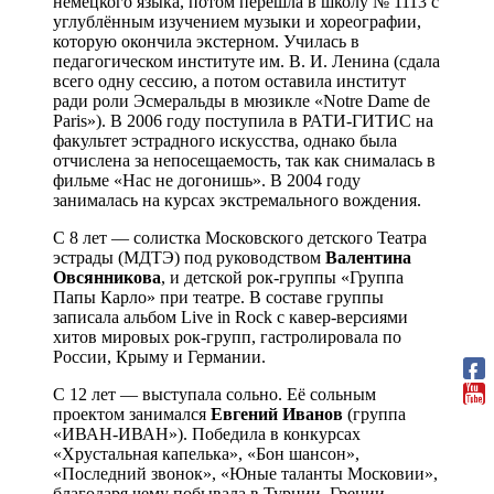
немецкого языка, потом перешла в школу № 1113 с
углублённым изучением музыки и хореографии,
которую окончила экстерном. Училась в
педагогическом институте им. В. И. Ленина (сдала
всего одну сессию, а потом оставила институт
ради роли Эсмеральды в мюзикле «Notre Dame de
Paris»). В 2006 году поступила в РАТИ-ГИТИС на
факультет эстрадного искусства, однако была
отчислена за непосещаемость, так как снималась в
фильме «Нас не догонишь». В 2004 году
занималась на курсах экстремального вождения.
С 8 лет — солистка Московского детского Театра
эстрады (МДТЭ) под руководством
Валентина
Овсянникова
, и детской рок-группы «Группа
Папы Карло» при театре. В составе группы
записала альбом Live in Rock с кавер-версиями
хитов мировых рок-групп, гастролировала по
России, Крыму и Германии.
С 12 лет — выступала сольно. Её сольным
проектом занимался
Евгений Иванов
(группа
«ИВАН-ИВАН»). Победила в конкурсах
«Хрустальная капелька», «Бон шансон»,
«Последний звонок», «Юные таланты Московии»,
благодаря чему побывала в Турции, Греции,