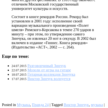
отличием Московский государственный
университет культуры и искусств.
Состоит в книге рекордов России. Рекорд был
установлен в 2001 году: исполнение своей
вариации музыкального произведения «Полет
шмеля» Римского-Корсакова в темпе 270 ударов в
минуту – при этом, по утверждению самого
Зинчука, он извлекал 20 нот в секунду. В 2002 был
включен в издание «Гиннес. Книга рекордов»
(Издательство «АСТ», 2002 — с. 264).
Еще по теме:
Разговорчивый Зинчук
24.07.2015
Мозоли от игры на гитаре
22.07.2015
Гитарная коллекция Зинчука
18.07.2015
Виктор Зинчук волнуется
17.07.2015
Posted in
Музыка
,
Правда 24
|
Tagged
Виктор Зинчук
,
музыка
|