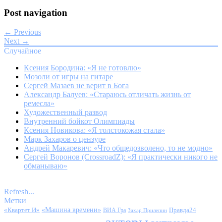
Post navigation
← Previous
Next →
Случайное
Ксения Бородина: «Я не готовлю»
Мозоли от игры на гитаре
Сергей Мазаев не верит в Бога
Александр Балуев: «Стараюсь отличать жизнь от
ремесла»
Художественный развод
Внутренний бойкот Олимпиады
Ксения Новикова: «Я толстокожая стала»
Марк Захаров о цензуре
Андрей Макаревич: «Что общедозволено, то не модно»
Сергей Воронов (CrossroadZ): «Я практически никого не
обманываю»
Refresh...
Метки
«Квартет И»
«Машина времени»
Правда24
ВИА Гра
Захар Прилепин
актеры