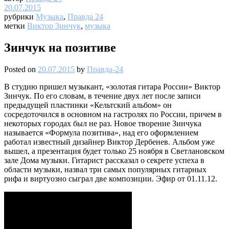
20.07.2015
рубрики
Музыка
,
Правда 24
метки
Виктор Зинчук
,
музыка
Зинчук на позитиве
Posted on
20.07.2015
by
Правда-24
В студию пришел музыкант, «золотая гитара России» Виктор
Зинчук. По его словам, в течение двух лет после записи
предыдущей пластинки «Кельтский альбом» он
сосредоточился в основном на гастролях по России, причем в
некоторых городах был не раз. Новое творение Зинчука
называется «Формула позитива», над его оформлением
работал известный дизайнер Виктор Дербенев. Альбом уже
вышел, а презентация будет только 25 ноября в Светлановском
зале Дома музыки. Гитарист рассказал о секрете успеха в
области музыки, назвал три самых популярных гитарных
рифа и виртуозно сыграл две композиции. Эфир от 01.11.12.