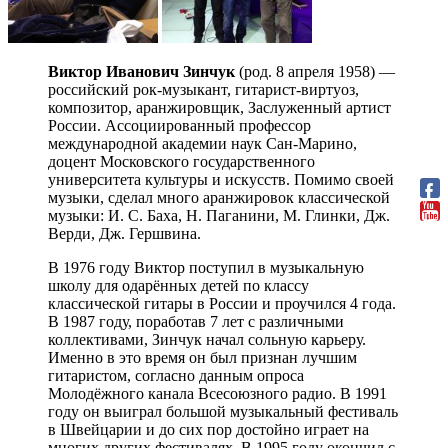
Виктор Иванович Зинчук
(род. 8 апреля 1958) —
российский рок-музыкант, гитарист-виртуоз,
композитор, аранжировщик, Заслуженный артист
России. Ассоциированный профессор
международной академии наук Сан-Марино,
доцент Московского государственного
университета культуры и искусств. Помимо своей
музыки, сделал много аранжировок классической
музыки: И. С. Баха, Н. Паганини, М. Глинки, Дж.
Верди, Дж. Гершвина.
В 1976 году Виктор поступил в музыкальную
школу для одарённых детей по классу
классической гитары в России и проучился 4 года.
В 1987 году, поработав 7 лет с различными
коллективами, Зинчук начал сольную карьеру.
Именно в это время он был признан лучшим
гитаристом, согласно данным опроса
Молодёжного канала Всесоюзного радио. В 1991
году он выиграл большой музыкальный фестиваль
в Швейцарии и до сих пор достойно играет на
многих других фестивалях. В 1995 году окончил с