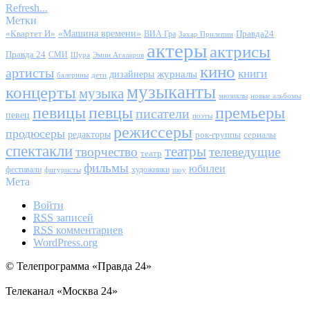
Refresh...
Метки
«Квартет И»
«Машина времени»
Правда24
ВИА Гра
Захар Прилепин
актеры
актрисы
Правда 24
СМИ
Шура
Эмин Агаларов
кино
артисты
книги
журналы
дизайнеры
балерины
дети
музыканты
концерты
музыка
мюзиклы
новые альбомы
певицы
певцы
премьеры
писатели
певец
поэты
режиссеры
продюсеры
редакторы
сериалы
рок-группы
спектакли
театры
творчество
телеведущие
театр
фильмы
юбилеи
фестивали
художники
фигуристы
шоу
Мета
Войти
RSS
записей
RSS
комментариев
WordPress.org
© Телепрограмма «Правда 24»
Телеканал «Москва 24»