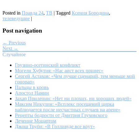
Posted in
Правда 24
,
ТВ
|
Tagged
Ксения Бородина
,
телеведущие
|
Post navigation
← Previous
Next →
Случайное
Грузино-осетинский конфликт
Могели Хубутия: «Нас аист всех принес»
Сергей Астахов: «Чем лучше сценарий, тем меньше мой
гонорар»
Пальцы в кровь
Апостол Намин
Захар Прилепин: «Нет ни плохих, ни хороших людей»
Максим Никулин: «Всплекс посещений цирка
наблюдается после несчастных случаев на арене»
Рецепты бодрости от Дмитрия Глуховского
Лечение Моцартом
Джош Труби: «В Голливуде все врут»