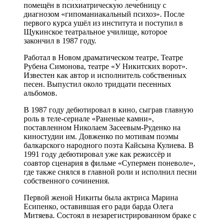
помещён в психиатрическую лечебницу с
диагнозом «гипоманиакальный психоз». После
первого курса ушёл из института и поступил в
Щукинское театральное училище, которое
закончил в 1987 году.
Работал в Новом драматическом театре, Театре
Рубена Симонова, театре «У Никитских ворот».
Известен как автор и исполнитель собственных
песен. Выпустил около тридцати песенных
альбомов.
В 1987 году дебютировал в кино, сыграв главную
роль в теле-сериале «Раненые камни»,
поставленном Николаем Засеевым-Руденко на
киностудии им. Довженко по мотивам поэмы
балкарского народного поэта Кайсына Кулиева. В
1991 году дебютировал уже как режиссёр и
соавтор сценария в фильме «Супермен поневоле»,
где также снялся в главной роли и исполнил песни
собственного сочинения.
Первой женой Никиты была актриса Марина
Есипенко, оставившая его ради барда Олега
Митяева. Состоял в незарегистрированном браке с