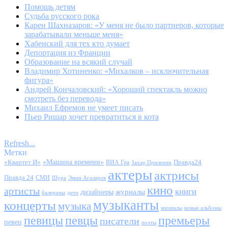
Помощь детям
Судьба русского рока
Карен Шахназаров: «У меня не было партнеров, которые
зарабатывали меньше меня»
Хабенский для тех кто думает
Депортация из Франции
Образование на всякий случай
Владимир Хотиненко: «Михалков – исключительная
фигура»
Андрей Кончаловский: «Хороший спектакль можно
смотреть без перевода»
Михаил Ефремов не умеет писать
Пьер Ришар хочет превратиться в кота
Refresh...
Метки
«Квартет И»
«Машина времени»
Правда24
ВИА Гра
Захар Прилепин
актеры
актрисы
Правда 24
СМИ
Шура
Эмин Агаларов
кино
артисты
книги
журналы
дизайнеры
балерины
дети
музыканты
концерты
музыка
мюзиклы
новые альбомы
певицы
певцы
премьеры
писатели
певец
поэты