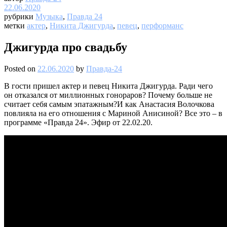
22.06.2020
рубрики
Музыка
,
Правда 24
метки
актер
,
Никита Джигурда
,
певец
,
перформанс
Джигурда про свадьбу
Posted on
22.06.2020
by
Правда-24
В гости пришел актер и певец Никита Джигурда. Ради чего
он отказался от миллионных гонораров? Почему больше не
считает себя самым эпатажным?И как Анастасия Волочкова
повлияла на его отношения с Мариной Анисиной? Все это – в
программе «Правда 24». Эфир от 22.02.20.