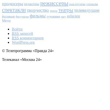
режиссеры
продюсеры
редакторы
сериалы
рок-группы
спектакли
театры
творчество
телеведущие
театр
фильмы
юбилеи
фестивали
художники
фигуристы
шоу
Мета
Войти
RSS
записей
RSS
комментариев
WordPress.org
© Телепрограмма «Правда 24»
Телеканал «Москва 24»