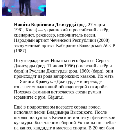
Ники́та Бори́сович Джигурда́
(род. 27 марта
1961, Киев) — украинский и российский актёр,
сценарист, режиссёр, исполнитель песен.
Народный артист Чеченской Республики (2008),
заслуженный артист Кабардино-Балкарской АССР
(1987).
По утверждениям Никиты и его братьев Сергея
Джигурды (род. 11 июля 1956) (киевский актёр и
бард) и Руслана Джигурды (род. 1969) (бард), они
происходят из рода запорожских казаков. Их мать
— Ядвига Кравчук. «Джигурда» в переводе
означает «владеющий обоюдоострой секирой».
Похожая фамилия встречается среди румын
(сравните с рум. Gigurtu).
Ещё в подростковом возрасте сорвал голос,
исполняя песни Владимира Высоцкого. После
школы поступил в Киевский институт физической
культуры. Был членом сборной Украины по гребле
на каноэ, кандидат в мастера спорта. В 20 лет был