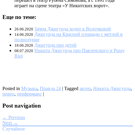
перешёл в театр Рубена Симонова, а с 1991 года
играет на сцене театра «У Никитских ворот».
Еще по теме:
Зачем Джигурда ходит к Волочковой
26.06.2020
Джигурда на Красной площади с метлой в
14.06.2020
полнолуние
Джигурда про детей
18.06.2020
Никита Джигурда про Павленского и Pussy
08.07.2020
Riot
Posted in
Музыка
,
Правда 24
|
Tagged
актер
,
Никита Джигурда
,
певец
,
перформанс
|
Post navigation
← Previous
Next →
Случайное