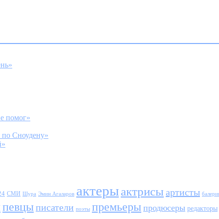
ень»
не помог»
я по Сноудену»
̆»
актеры
актрисы
артисты
24
СМИ
Шура
балери
Эмин Агаларов
ы
певцы
премьеры
писатели
продюсеры
редакторы
поэты