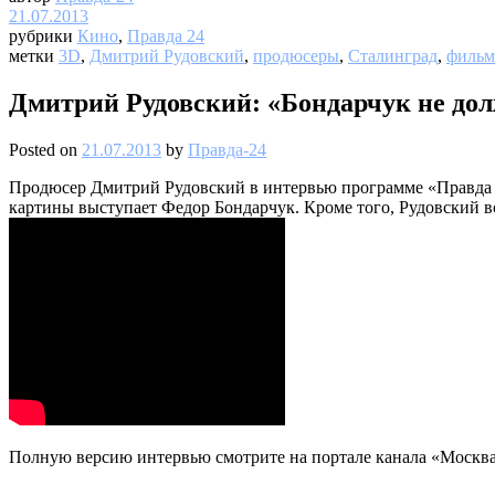
21.07.2013
рубрики
Кино
,
Правда 24
метки
3D
,
Дмитрий Рудовский
,
продюсеры
,
Сталинград
,
филь
Дмитрий Рудовский: «Бондарчук не дол
Posted on
21.07.2013
by
Правда-24
Продюсер Дмитрий Рудовский в интервью программе «Правда 2
картины выступает Федор Бондарчук. Кроме того, Рудовский вс
Полную версию интервью смотрите на портале канала «Москва 2