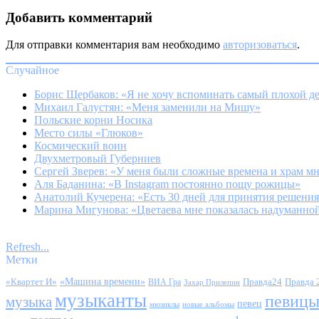
Добавить комментарий
Для отправки комментария вам необходимо
авторизоваться
.
Случайное
Борис Щербаков: «Я не хочу вспоминать самый плохой д
Михаил Галустян: «Меня заменили на Мишу»
Польские корни Носика
Место силы «Глюков»
Космический воин
Двухметровый Губерниев
Сергей Зверев: «У меня были сложные времена и храм м
Аля Баданина: «В Instagram постоянно пощу рожицы»
Анатолий Кучерена: «Есть 30 дней для принятия решени
Марина Мигунова: «Цветаева мне показалась надуманнои
Refresh...
Метки
«Квартет И»
«Машина времени»
Правда24
Правда 
ВИА Гра
Захар Прилепин
музыканты
певиц
музыка
певец
мюзиклы
новые альбомы