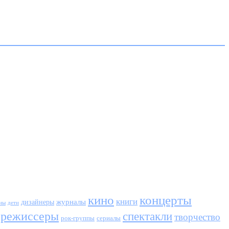
кино
концерты
книги
журналы
дизайнеры
ны
дети
режиссеры
спектакли
творчество
сериалы
рок-группы