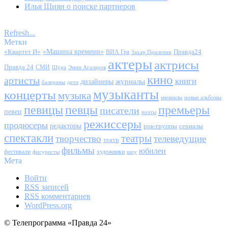
Илья Шиян о поиске партнеров
Refresh...
Метки
«Квартет И»
«Машина времени»
Правда24
ВИА Гра
Захар Прилепин
актеры
актрисы
Правда 24
СМИ
Шура
Эмин Агаларов
кино
артисты
книги
журналы
дизайнеры
балерины
дети
музыканты
концерты
музыка
мюзиклы
новые альбомы
певицы
певцы
премьеры
писатели
певец
поэты
режиссеры
продюсеры
редакторы
сериалы
рок-группы
спектакли
театры
творчество
телеведущие
театр
фильмы
юбилеи
фестивали
художники
фигуристы
шоу
Мета
Войти
RSS
записей
RSS
комментариев
WordPress.org
© Телепрограмма «Правда 24»