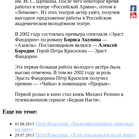
им. М. С. Щепкина. После чего некоторое время
работал в театре «Российской Армии», потом в
«Ленкоме». Из этих театров актёр ушёл, получив
выгодное предложение работы в Российском
академическом молодёжном театре.
В 2002 году состоялась премьера спектакля «Эраст
Фандорин» по роману
Бориса Акунина
—
«Азазель». Постановщиком являлся —
Алексей
Бородин
. Герой Петра Красилова — Эраст
Фандорин.
Эта первая большая работа молодого актёра была
высоко отмечена. В том же 2002 году за роль
Эраста Фандорина Пётр Красилов получил
премию — «Чайка» в номинации «Прорыв».
Первой ролью в кино стал князь Михаил Репнин в
телевизионном сериале «Бедная Настя».
Еще по теме:
Петр Красилов: «Видеомагнитофон обменяли
01.08.2013
на дачу»
Петр Красилов: «Я не отказывался из-за денег»
29.07.2013