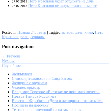
Петр Красилов будет отдыхать на даче
27.07.2013
Петр Красилов не задумывался о смерти
25.07.2013
Posted in
Правда 24
,
Театр
|
Tagged
актеры
,
дача
,
кино
,
Петр
Красилов
,
роли
,
сериалы
|
Post navigation
← Previous
Next →
Случайное
Женя-клоун
Снисходительность по Саид Багову
Женщина с оружием
Человек-оркестр
Владимир Горохов: «В стихах не понимаю ничего»
Правда Тимура Родригеза
Вячеслав Жеребкин: «Дети и женщины – это ко мне»
Посидеть на дорожку
Театр, провоцирующий на размышления