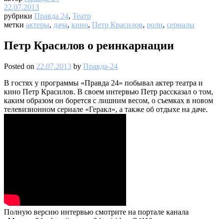
22.07.2013
рубрики
Правда 24
,
Театр
метки
актеры
,
дача
,
кино
,
Петр Красилов
,
роли
,
сериалы
Петр Красилов о реинкарнации
Posted on
22.07.2013
by
Правда-24
В гостях у программы «Правда 24» побывал актер театра и
кино Петр Красилов. В своем интервью Петр рассказал о том,
каким образом он борется с лишним весом, о съемках в новом
телевизионном сериале «Геракл», а также об отдыхе на даче.
Полную версию интервью смотрите на портале канала