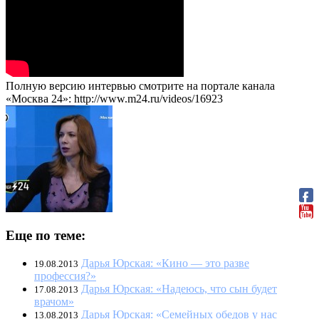
Полную версию интервью смотрите на портале канала
«Москва 24»: http://www.m24.ru/videos/16923
Еще по теме:
Дарья Юрская: «Кино — это разве
19.08.2013
профессия?»
Дарья Юрская: «Надеюсь, что сын будет
17.08.2013
врачом»
Дарья Юрская: «Семейных обедов у нас
13.08.2013