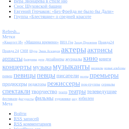
Вера Звонарева в стиле ню
Снос Шуховской башни
Евгений Герчаков: «Без Фрейда не было бы Дали»
Группа «Блестящие» о средней красоте
Refresh...
Метки
«Квартет И»
«Машина времени»
Правда24
ВИА Гра
Захар Прилепин
актеры
актрисы
Правда 24
СМИ
Шура
Эмин Агаларов
кино
артисты
книги
журналы
дизайнеры
балерины
дети
музыканты
концерты
музыка
мюзиклы
новые альбомы
певицы
певцы
премьеры
писатели
певец
поэты
режиссеры
продюсеры
редакторы
сериалы
рок-группы
спектакли
театры
творчество
телеведущие
театр
фильмы
юбилеи
фестивали
художники
фигуристы
шоу
Мета
Войти
RSS
записей
RSS
комментариев