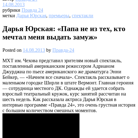
14.08.2013
рубрики
Правда 24
метки
Дарья Юрская
,
премьеры
,
спектакли
Дарья Юрская: «Папа не из тех, кто
мечтал меня выдать замуж»
Posted on
14.08.2013
by
Правда-24
МХТ им. Чехова представил зрителям новый спектакль,
поставленный американским режиссером Адрианом
Джурджиа по пьесе американского же драматурга Энни
Бейкер, — «Начнем все сначала». Спектакль рассказывает о
маленьком городке Ширли в штате Вермонт. Главная героиня
— сотрудница местного ДК. Однажды ей удается собрать
взрослый театральный кружок, курс занятий рассчитан на
шесть недель. Как рассказала актриса Дарья Юрская в
интервью программе «Правда 24», это очень грустная история
с большим количеством смешных моментов.