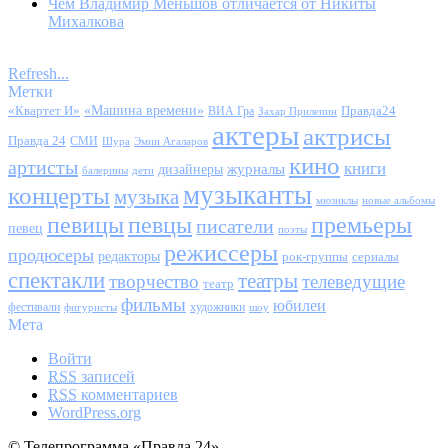
Чем Владимир Меньшов отличается от Никиты
Михалкова
Refresh...
Метки
«Квартет И»
«Машина времени»
Правда24
ВИА Гра
Захар Прилепин
актеры
актрисы
Правда 24
СМИ
Шура
Эмин Агаларов
кино
артисты
книги
журналы
дизайнеры
балерины
дети
музыканты
концерты
музыка
мюзиклы
новые альбомы
певицы
певцы
премьеры
писатели
певец
поэты
режиссеры
продюсеры
редакторы
сериалы
рок-группы
спектакли
театры
творчество
телеведущие
театр
фильмы
юбилеи
фестивали
художники
фигуристы
шоу
Мета
Войти
RSS
записей
RSS
комментариев
WordPress.org
© Телепрограмма «Правда 24»