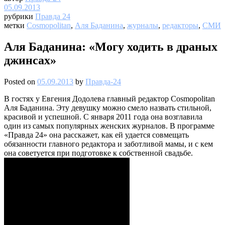
05.09.2013
рубрики
Правда 24
метки
Cosmopolitan
,
Аля Баданина
,
журналы
,
редакторы
,
СМИ
Аля Баданина: «Могу ходить в драных
джинсах»
Posted on
05.09.2013
by
Правда-24
В гостях у Евгения Додолева главный редактор Cosmopolitan
Аля Баданина. Эту девушку можно смело назвать стильной,
красивой и успешной. С января 2011 года она возглавила
один из самых популярных женских журналов. В программе
«Правда 24» она расскажет, как ей удается совмещать
обязанности главного редактора и заботливой мамы, и с кем
она советуется при подготовке к собственной свадьбе.