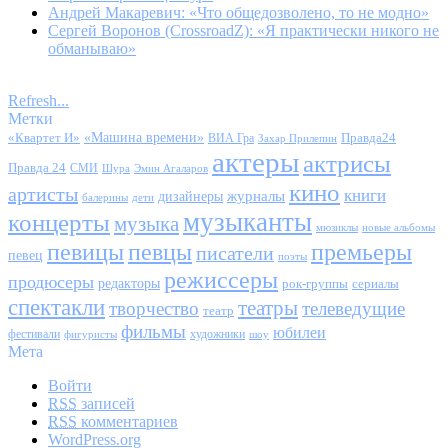
Андрей Макаревич: «Что общедозволено, то не модно»
Сергей Воронов (CrossroadZ): «Я практически никого не
обманываю»
Refresh...
Метки
«Квартет И»
«Машина времени»
Правда24
ВИА Гра
Захар Прилепин
актеры
актрисы
Правда 24
СМИ
Шура
Эмин Агаларов
кино
артисты
книги
журналы
дизайнеры
балерины
дети
музыканты
концерты
музыка
мюзиклы
новые альбомы
певицы
певцы
премьеры
писатели
певец
поэты
режиссеры
продюсеры
редакторы
сериалы
рок-группы
спектакли
театры
творчество
телеведущие
театр
фильмы
юбилеи
фестивали
художники
фигуристы
шоу
Мета
Войти
RSS
записей
RSS
комментариев
WordPress.org