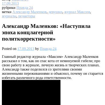
17.09.2013
рубрики
Правда 24
метки
Александр Маленков
,
девушки
,
журнал Максим
,
журналы
,
редакторы
Александр Маленков: «Наступила
эпоха концлагерной
политкорректности»
Posted on
17.09.2013
by
Правда-24
Главный редактор журнала «Максим» Александр Маленков
рассказал о том, как он спас кота от неминуемой гибели; про
свою работу в журнале, личную жизнь и творческих планах.
Александр также поделился со зрителями своими
жизненными переживаниями и объяснил, почему он старается
избегать различного рода ответственности.