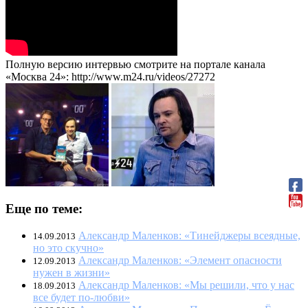
Полную версию интервью смотрите на портале канала
«Москва 24»: http://www.m24.ru/videos/27272
Еще по теме:
Александр Маленков: «Тинейджеры всеядные,
14.09.2013
но это скучно»
Александр Маленков: «Элемент опасности
12.09.2013
нужен в жизни»
Александр Маленков: «Мы решили, что у нас
18.09.2013
все будет по-любви»