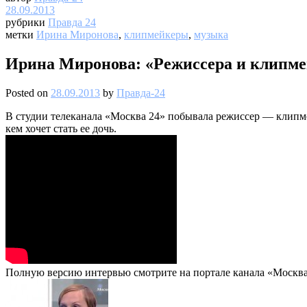
28.09.2013
рубрики
Правда 24
метки
Ирина Миронова
,
клипмейкеры
,
музыка
Ирина Миронова: «Режиссера и клипме
Posted on
28.09.2013
by
Правда-24
В студии телеканала «Москва 24» побывала режиссер — клипме
кем хочет стать ее дочь.
Полную версию интервью смотрите на портале канала «Москва 2