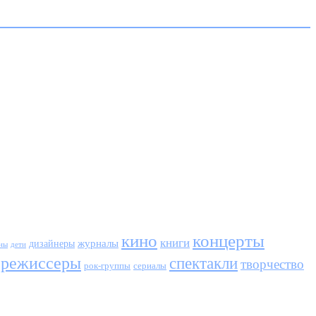
кино
концерты
книги
журналы
дизайнеры
ны
дети
режиссеры
спектакли
творчество
сериалы
рок-группы