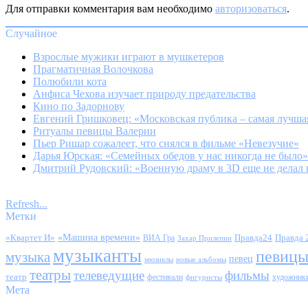
Для отправки комментария вам необходимо
авторизоваться
.
Случайное
Взрослые мужики играют в мушкетеров
Прагматичная Волочкова
Полюбили кота
Анфиса Чехова изучает природу предательства
Кино по Задорнову
Евгений Гришковец: «Московская публика – самая лучша
Ритуалы певицы Валерии
Пьер Ришар сожалеет, что снялся в фильме «Невезучие»
Дарья Юрская: «Семейных обедов у нас никогда не было»
Дмитрий Рудовский: «Военную драму в 3D еще не делал 
Refresh...
Метки
«Квартет И»
«Машина времени»
Правда24
Правда 
ВИА Гра
Захар Прилепин
музыканты
певиц
музыка
певец
мюзиклы
новые альбомы
театры
телеведущие
фильмы
театр
фестивали
художник
фигуристы
Мета