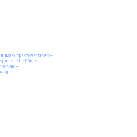
снимаю практически всё»
ория с «Плейбоем»
 снимаю»
 кадре»