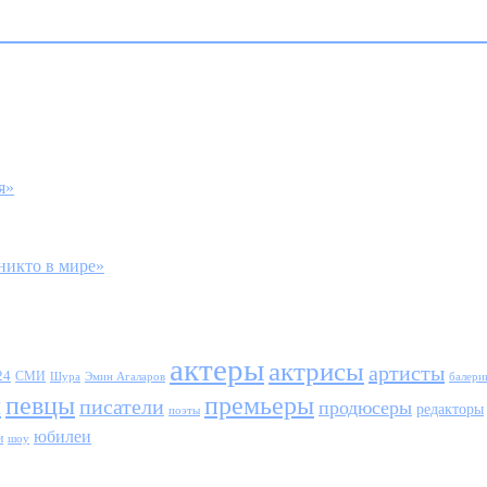
я»
никто в мире»
актеры
актрисы
артисты
24
СМИ
Шура
балери
Эмин Агаларов
ы
певцы
премьеры
писатели
продюсеры
редакторы
поэты
юбилеи
и
шоу