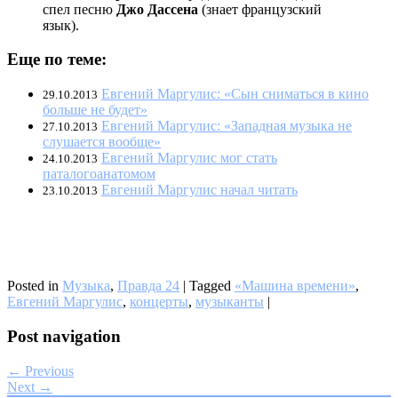
спел песню
Джо Дассена
(знает французский
язык).
Еще по теме:
Евгений Маргулис: «Сын сниматься в кино
29.10.2013
больше не будет»
Евгений Маргулис: «Западная музыка не
27.10.2013
слушается вообще»
Евгений Маргулис мог стать
24.10.2013
паталогоанатомом
Евгений Маргулис начал читать
23.10.2013
Posted in
Музыка
,
Правда 24
|
Tagged
«Машина времени»
,
Евгений Маргулис
,
концерты
,
музыканты
|
Post navigation
← Previous
Next →