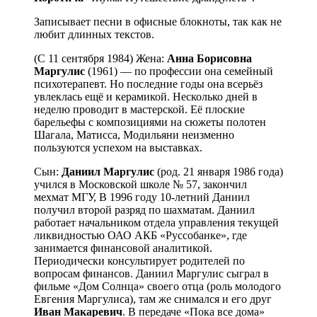
Записывает песни в офисные блокноты, так как не
любит длинных текстов.
(C 11 сентября 1984) Жена:
Анна Борисовна
Маргулис
(1961) — по профессии она семейный
психотерапевт. Но последние годы она всерьёз
увлеклась ещё и керамикой. Несколько дней в
неделю проводит в мастерской. Её плоские
барельефы с композициями на сюжеты полотен
Шагала, Матисса, Модильяни неизменно
пользуются успехом на выставках.
Сын:
Даниил
Маргулис
(род. 21 января 1986 года)
учился в Московской школе № 57, закончил
мехмат МГУ, В 1996 году 10-летний Даниил
получил второй разряд по шахматам. Даниил
работает начальником отдела управления текущей
ликвидностью ОАО АКБ «Руссобанке», где
занимается финансовой аналитикой.
Периодически консультирует родителей по
вопросам финансов. Даниил Маргулис сыграл в
фильме «Дом Солнца» своего отца (роль молодого
Евгения Маргулиса), там же снимался и его друг
Иван Макаревич
. В передаче «Пока все дома»