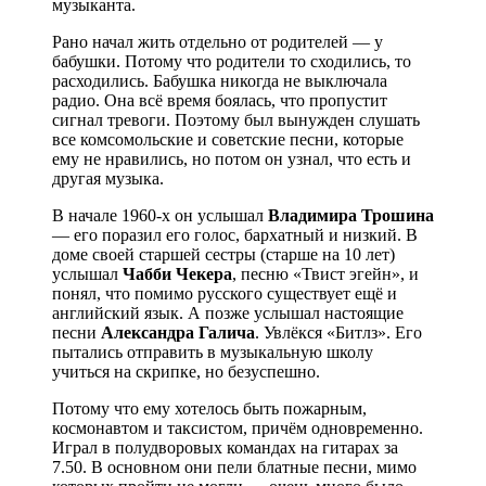
музыканта.
Рано начал жить отдельно от родителей — у
бабушки. Потому что родители то сходились, то
расходились. Бабушка никогда не выключала
радио. Она всё время боялась, что пропустит
сигнал тревоги. Поэтому был вынужден слушать
все комсомольские и советские песни, которые
ему не нравились, но потом он узнал, что есть и
другая музыка.
В начале 1960-х он услышал
Владимира Трошина
— его поразил его голос, бархатный и низкий. В
доме своей старшей сестры (старше на 10 лет)
услышал
Чабби Чекера
, песню «Твист эгейн», и
понял, что помимо русского существует ещё и
английский язык. А позже услышал настоящие
песни
Александра
Галича
. Увлёкся «Битлз». Его
пытались отправить в музыкальную школу
учиться на скрипке, но безуспешно.
Потому что ему хотелось быть пожарным,
космонавтом и таксистом, причём одновременно.
Играл в полудворовых командах на гитарах за
7.50. В основном они пели блатные песни, мимо