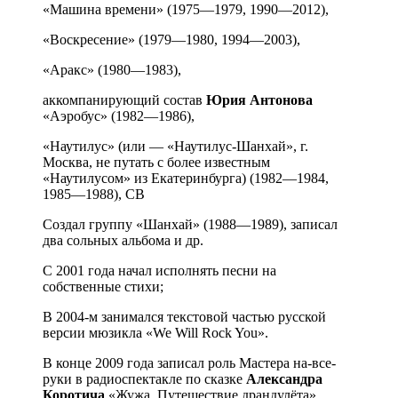
«Машина времени» (1975—1979, 1990—2012),
«Воскресение» (1979—1980, 1994—2003),
«Аракс» (1980—1983),
аккомпанирующий состав
Юрия
Антонова
«Аэробус» (1982—1986),
«Наутилус» (или — «Наутилус-Шанхай», г.
Москва, не путать с более известным
«Наутилусом» из Екатеринбурга) (1982—1984,
1985—1988), СВ
Создал группу «Шанхай» (1988—1989), записал
два сольных альбома и др.
С 2001 года начал исполнять песни на
собственные стихи;
В 2004-м занимался текстовой частью русской
версии мюзикла «We Will Rock You».
В конце 2009 года записал роль Мастера на-все-
руки в радиоспектакле по сказке
Александра
Коротича
«Жужа. Путешествие драндулёта».