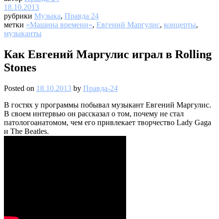
18.10.2013
рубрики
Музыка
,
Правда 24
метки
«Машина времени»
,
Евгений Маргулис
,
концерты
,
музыканты
Как Евгений Маргулис играл в Rolling
Stones
Posted on
18.10.2013
by
Правда-24
В гостях у программы побывал музыкант Евгений Маргулис.
В своем интервью он рассказал о том, почему не стал
патологоанатомом, чем его привлекает творчество Lady Gaga
и The Beatles.