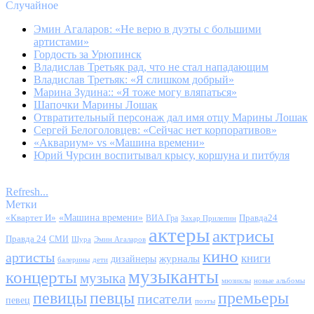
Случайное
Эмин Агаларов: «Не верю в дуэты с большими
артистами»
Гордость за Урюпинск
Владислав Третьяк рад, что не стал нападающим
Владислав Третьяк: «Я слишком добрый»
Марина Зудина:: «Я тоже могу вляпаться»
Шапочки Марины Лошак
Отвратительный персонаж дал имя отцу Марины Лошак
Сергей Белоголовцев: «Сейчас нет корпоративов»
«Аквариум» vs «Машина времени»
Юрий Чурсин воспитывал крысу, коршуна и питбуля
Refresh...
Метки
«Квартет И»
«Машина времени»
Правда24
ВИА Гра
Захар Прилепин
актеры
актрисы
Правда 24
СМИ
Шура
Эмин Агаларов
кино
артисты
книги
журналы
дизайнеры
балерины
дети
музыканты
концерты
музыка
мюзиклы
новые альбомы
певицы
певцы
премьеры
писатели
певец
поэты