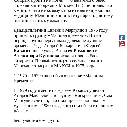
которых пройти не могли — очень много было
сидевших в то время в Москве. В 15 он понял, что
в «Битлз» его не возьмут, и все силы направил на
медицину. Медицинский институт бросил, потому
что хотел стать музыкантом.
Двадцатилетний Евгений Маргулис в 1975 году
пришёл в группу «Машина времени». В этот
период группа переживала далеко не лучшие
времена. Тогда Андрей Макаревич и
Сергей
Кавагоэ
после ухода
Алексея
Романова
и
Александра
Кутикова
искали нового бас-
гитариста. Первый концерт в составе группы
Маргулис отыграл в МАРХИ в 1975 году.
С 1975—1979 год он был в составе «Машины
Времени».
В 1979 году вместе с Сергеем Кавагоэ ушёл от
Андрея Макаревича в группу «Воскресение». Сам
Маргулис считает, что стал профессиональным
музыкантом с 1980 года, когда стал бас-гитаристом
«Аракса».
Был участником групп: