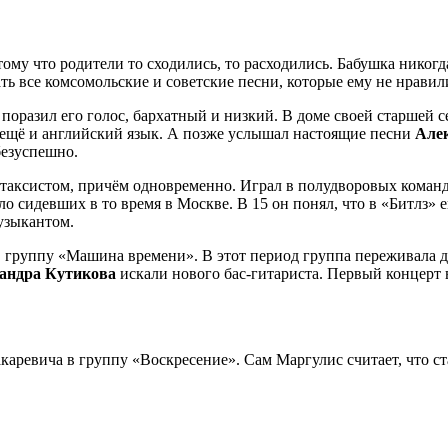
ому что родители то сходились, то расходились. Бабушка никогда
 все комсомольские и советские песни, которые ему не нравилис
поразил его голос, бархатный и низкий. В доме своей старшей с
т ещё и английский язык. А позже услышал настоящие песни
Але
безуспешно.
таксистом, причём одновременно. Играл в полудворовых команда
 сидевших в то время в Москве. В 15 он понял, что в «Битлз» е
узыкантом.
 группу «Машина времени». В этот период группа переживала д
андра
Кутикова
искали нового бас-гитариста. Первый концерт
каревича в группу «Воскресение». Сам Маргулис считает, что ст