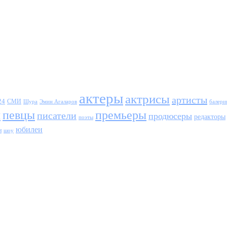
актеры
актрисы
артисты
24
СМИ
Шура
балери
Эмин Агаларов
ы
певцы
премьеры
писатели
продюсеры
редакторы
поэты
юбилеи
и
шоу