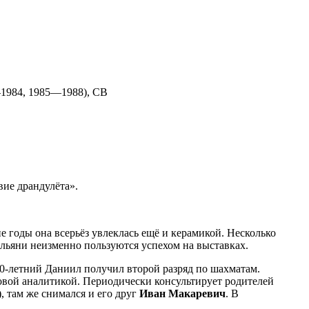
—1984, 1985—1988), СВ
ие драндулёта».
 годы она всерьёз увлеклась ещё и керамикой. Несколько
льяни неизменно пользуются успехом на выставках.
 10-летний Даниил получил второй разряд по шахматам.
вой аналитикой. Периодически консультирует родителей
 там же снимался и его друг
Иван Макаревич
. В