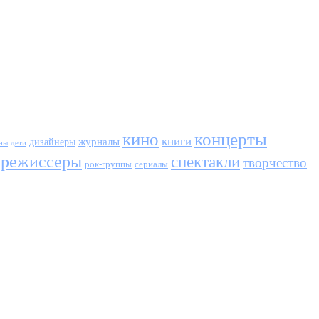
кино
концерты
книги
журналы
дизайнеры
ны
дети
режиссеры
спектакли
творчество
сериалы
рок-группы