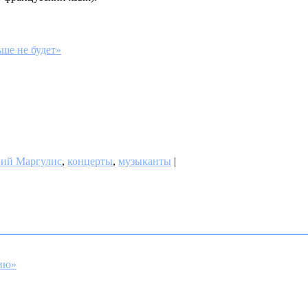
ше не будет»
ний Маргулис
,
концерты
,
музыканты
|
нию»