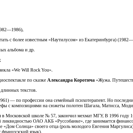
982—1986),
утать с более известным «Наутилусом» из Екатеринбурга) (1982
ых альбома и др.
;
икла «We Will Rock You».
диоспектакле по сказке
Александра Коротича
«Жужа. Путешеств
 длинных текстов.
961) — по профессии она семейный психотерапевт. Но последние
льефы с композициями на сюжеты полотен Шагала, Матисса, Моди
ся в Московской школе № 57, закончил мехмат МГУ, В 1996 году
й ликвидностью ОАО АКБ «Руссобанке», где занимается финансо
 «Дом Солнца» своего отца (роль молодого Евгения Маргулиса),
т французский язык).