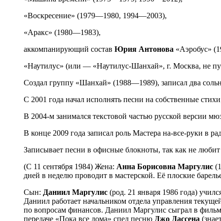
«Воскресение» (1979—1980, 1994—2003),
«Аракс» (1980—1983),
аккомпанирующий состав
Юрия
Антонова
«Аэробус» (1
«Наутилус» (или — «Наутилус-Шанхай», г. Москва, не п
Создал группу «Шанхай» (1988—1989), записал два сольн
С 2001 года начал исполнять песни на собственные стихи
В 2004-м занимался текстовой частью русской версии мюз
В конце 2009 года записал роль Мастера на-все-руки в ра
Записывает песни в офисные блокноты, так как не любит
(C 11 сентября 1984) Жена:
Анна Борисовна Маргулис
(1
дней в неделю проводит в мастерской. Её плоские баре
Сын:
Даниил
Маргулис
(род. 21 января 1986 года) учил
Даниил работает начальником отдела управления текуще
по вопросам финансов. Даниил Маргулис сыграл в фильме
передаче «Пока все дома» спел песню
Джо Дассена
(знае