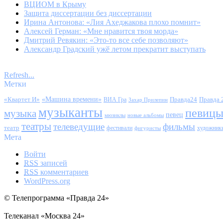
ВЦИОМ в Крыму
Защита диссертации без диссертации
Ирина Антонова: «Лия Ахеджакова плохо помнит»
Алексей Герман: «Мне нравится твоя морда»
Дмитрий Ревякин: «Это-то все себе позволяют»
Александр Градский ужӗ летом прекратит выступать
Refresh...
Метки
«Квартет И»
«Машина времени»
Правда24
Правда 
ВИА Гра
Захар Прилепин
музыканты
певиц
музыка
певец
мюзиклы
новые альбомы
театры
телеведущие
фильмы
театр
фестивали
художник
фигуристы
Мета
Войти
RSS
записей
RSS
комментариев
WordPress.org
© Телепрограмма «Правда 24»
Телеканал «Москва 24»