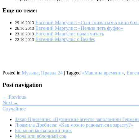
Еще по теме:
Евгений Маргулис: «Сын сниматься в кино боль
29.10.2013
Евгений Маргулис: «Нельзя петь фуфло»
26.10.2013
Евгений Маргулис начал читать
23.10.2013
Евгений Маргулис о Beatles
22.10.2013
Posted in
Музыка
,
Правда 24
|
Tagged
«Машина времени»
,
Евге
Post navigation
← Previous
Next →
Случайное
Захар Прилепин: «Путинские агенты заполонили Герма
Людмила Дребнева: «Как можно радоваться возрасту?»
Большой московский цирк
Моча или яблочный сок