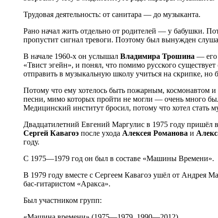
Трудовая деятельность: от санитара — до музыканта.
Рано начал жить отдельно от родителей — у бабушки. Пот
пропустит сигнал тревоги. Поэтому был вынужден слушать
В начале 1960-х он услышал
Владимира Трошина
— его 
«Твист эгейн», и понял, что помимо русского существуе
отправить в музыкальную школу учиться на скрипке, но 
Потому что ему хотелось быть пожарным, космонавтом и 
песни, мимо которых пройти не могли — очень много было
Медицинский институт бросил, потому что хотел стать м
Двадцатилетний Евгений Маргулис в 1975 году пришёл в
Сергей
Кавагоэ
после ухода
Алексея
Романова
и
Алекс
году.
С 1975—1979 год он был в составе «Машины Времени».
В 1979 году вместе с Сергеем Кавагоэ ушёл от Андрея Ма
бас-гитаристом «Аракса».
Был участником групп:
«Машина времени» (1975—1979, 1990—2012),