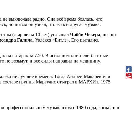
 не выключала радио. Она всё время боялась, что
ь, но потом он узнал, что есть и другая музыка.
естры (старше на 10 лет) услышал
Чабби Чекера
, песню
ксандра
Галича
. Увлёкся «Битлз». Его пытались
х на гитарах за 7.50. В основном они пели блатные
го не возьмут, и все силы направил на медицину.
алеко не лучшие времена. Тогда Андрей Макаревич и
 в составе группы Маргулис отыграл в МАРХИ в 1975
ал профессиональным музыкантом с 1980 года, когда стал