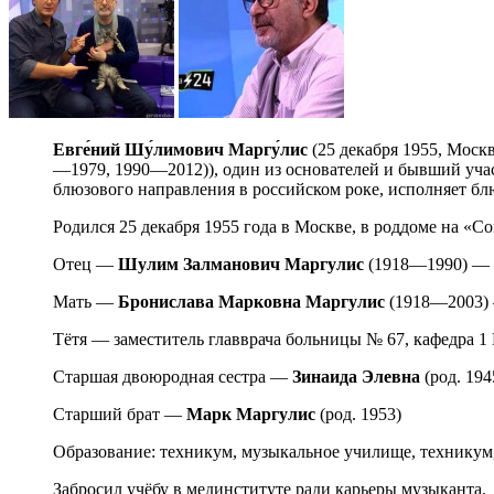
Евге́ний
Шу́лимович Маргу́лис
(25 декабря 1955, Моск
—1979, 1990—2012)), один из основателей и бывший уча
блюзового направления в российском роке, исполняет бл
Родился 25 декабря 1955 года в Москве, в роддоме на «Сок
Отец —
Шулим Залманович Маргулис
(1918—1990) — 
Мать —
Бронислава Марковна Маргулис
(1918—2003) 
Тётя — заместитель главврача больницы № 67, кафедра 1
Старшая двоюродная сестра —
Зинаида Элевна
(род. 194
Старший брат —
Марк Маргулис
(род. 1953)
Образование: техникум, музыкальное училище, техникум
Забросил учёбу в мединституте ради карьеры музыканта.