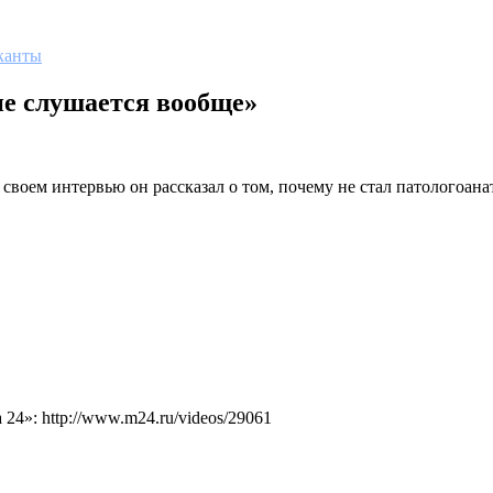
канты
не слушается вообще»
оем интервью он рассказал о том, почему не стал патологоанато
4»: http://www.m24.ru/videos/29061