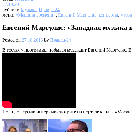
27.10.2013
рубрики
Музыка
,
Правда 24
метки
«Машина времени»
,
Евгений Маргулис
,
концерты
,
музы
Евгений Маргулис: «Западная музыка 
Posted on
27.10.2013
by
Правда-24
В гостях у программы побывал музыкант Евгений Маргулис. В св
Полную версию интервью смотрите на портале канала «Москва 2