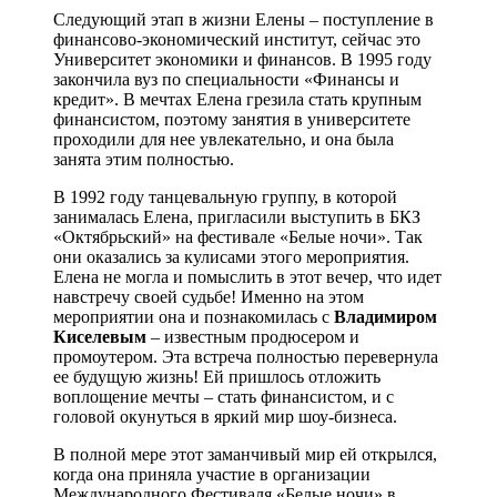
Следующий этап в жизни Елены – поступление в
финансово-экономический институт, сейчас это
Университет экономики и финансов. В 1995 году
закончила вуз по специальности «Финансы и
кредит». В мечтах Елена грезила стать крупным
финансистом, поэтому занятия в университете
проходили для нее увлекательно, и она была
занята этим полностью.
В 1992 году танцевальную группу, в которой
занималась Елена, пригласили выступить в БКЗ
«Октябрьский» на фестивале «Белые ночи». Так
они оказались за кулисами этого мероприятия.
Елена не могла и помыслить в этот вечер, что идет
навстречу своей судьбе! Именно на этом
мероприятии она и познакомилась с
Владимиром
Киселевым
– известным продюсером и
промоутером. Эта встреча полностью перевернула
ее будущую жизнь! Ей пришлось отложить
воплощение мечты – стать финансистом, и с
головой окунуться в яркий мир шоу-бизнеса.
В полной мере этот заманчивый мир ей открылся,
когда она приняла участие в организации
Международного Фестиваля «Белые ночи» в