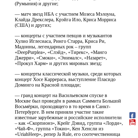
(Румыния) и другие;
— матч звезд НБА с участием Мозеса Мэлоуна,
Клайда Дрекслера, Крэйга Ило, Криса Морриса
(США) и других;
— концерты с участием певцов и музыкантов
Хулио Иглесиаса, Ринго Старра, Криса Ри,
Мадонны, легендарных рок – групп
«DeepPurplеа», «Слэйд», «Тирекс», «Манго
Джерри», «Смоки», «Энималс», «Назарет»,
«Прокул Харм» и других мировых звезд;
— концерты классической музыки, среди которых
концерт Хосе Каррераса, выступление Пласидо
Доминго на Красной площади;
— гранд концерт на Васильевском спуске в
Москве был проведён в рамках Саммита Большой
Восьмёрки, проходящего в то время в Санкт-
Петербурге. В нем приняли участие такие
известные зарубежные и российские исполнители
– как «Скорпионз», Крейг Дэвид, группа «Лорди»,
«Чай-Ф», группа «Токио», Кен Хенсли из
«UriahHeep», репер Ja Rule, его соотечественница