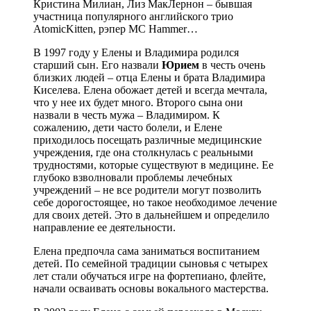
Кристина Милиан, Лиз МакЛернон – бывшая
участница популярного английского трио
AtomicKitten, рэпер MC Hammer…
В 1997 году у Елены и Владимира родился
старший сын. Его назвали
Юрием
в честь очень
близких людей – отца Елены и брата Владимира
Киселева. Елена обожает детей и всегда мечтала,
что у нее их будет много. Второго сына они
назвали в честь мужа – Владимиром. К
сожалению, дети часто болели, и Елене
приходилось посещать различные медицинские
учреждения, где она столкнулась с реальными
трудностями, которые существуют в медицине. Ее
глубоко взволновали проблемы лечебных
учреждений – не все родители могут позволить
себе дорогостоящее, но такое необходимое лечение
для своих детей. Это в дальнейшем и определило
направление ее деятельности.
Елена предпочла сама заниматься воспитанием
детей. По семейной традиции сыновья с четырех
лет стали обучаться игре на фортепиано, флейте,
начали осваивать основы вокального мастерства.