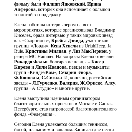
фильму были
Филипп Янковский
,
Ирина
Алферова
, которых она вспоминает с большой
теплотой за поддержку.
Елена работала интервьюером на всех
мероприятиях, которые организовывал Владимир
Киселев, брала интервью у таких мировых звезд
как «Скорпионз»,
Крейга Дэвида
, участников
группы «Лорди»,
Кена Хенсли
из UriahHeep, Ja
Rule,
Кристины Милиан
, у
Лиз МакЛернон
, у
рэпера MC Hammer. На вопросы Елены отвечали
Рикардо Фольи
, болгарские певцы –
Бисер
Кирова
и
Лили Иванова
, певцы и музыканты
групп «КиндемКам»,
Сезарии Эвора
,
Ф.Копполы
,
С.Сигала
. И, конечно, российские
звезды –
Л.Гурченко
,
Валерия
,
Ж.Фриске
,
Алсу
,
группа «А-Студио» и многие другие.
Елена выступила идейным организатором
благотворительных проектов в Москве и Санкт-
Петербурге, став патронессой благотворительного
фонда «Федерация».
Сегодня Елена увлекается большим теннисом,
йогой, плаванием и вокалом. Записала две песни –