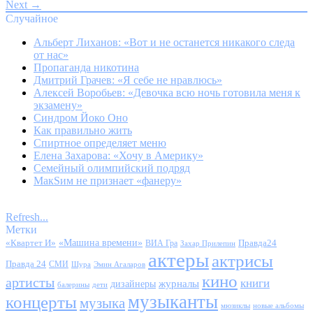
Next →
Случайное
Альберт Лиханов: «Вот и не останется никакого следа
от нас»
Пропаганда никотина
Дмитрий Грачев: «Я себе не нравлюсь»
Алексей Воробьев: «Девочка всю ночь готовила меня к
экзамену»
Синдром Йоко Оно
Как правильно жить
Спиртное определяет меню
Елена Захарова: «Хочу в Америку»
Семейный олимпийский подряд
МакSим не признает «фанеру»
Refresh...
Метки
«Квартет И»
«Машина времени»
Правда24
ВИА Гра
Захар Прилепин
актеры
актрисы
Правда 24
СМИ
Шура
Эмин Агаларов
кино
артисты
книги
журналы
дизайнеры
балерины
дети
музыканты
концерты
музыка
мюзиклы
новые альбомы