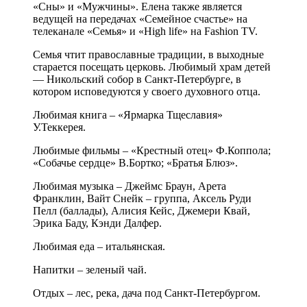
«Сны» и «Мужчины». Елена также является
ведущей на передачах «Семейное счастье» на
телеканале «Семья» и «High life» на Fashion TV.
Семья чтит православные традиции, в выходные
старается посещать церковь. Любимый храм детей
— Никольский собор в Санкт-Петербурге, в
котором исповедуются у своего духовного отца.
Любимая книга – «Ярмарка Тщеславия»
У.Теккерея.
Любимые фильмы – «Крестный отец» Ф.Коппола;
«Собачье сердце» В.Бортко; «Братья Блюз».
Любимая музыка – Джеймс Браун, Арета
Франклин, Вайт Снейк – группа, Аксель Руди
Пелл (баллады), Алисия Кейс, Джемери Квай,
Эрика Баду, Кэнди Далфер.
Любимая еда – итальянская.
Напитки – зеленый чай.
Отдых – лес, река, дача под Санкт-Петербургом.