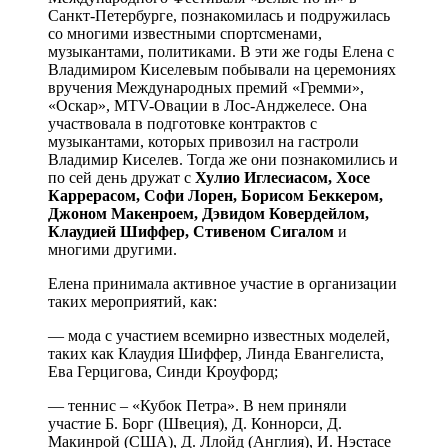
Санкт-Петербурге, познакомилась и подружилась
со многими известными спортсменами,
музыкантами, политиками. В эти же годы Елена с
Владимиром Киселевым побывали на церемониях
вручения Международных премий «Гремми»,
«Оскар», MTV-Овации в Лос-Анджелесе. Она
участвовала в подготовке контрактов с
музыкантами, которых привозил на гастроли
Владимир Киселев. Тогда же они познакомились и
по сей день дружат с
Хулио Иглесиасом, Хосе
Каррерасом, Софи Лорен, Борисом Беккером,
Джоном Макенроем, Дэвидом Ковердейлом,
Клаудией Шиффер, Стивеном Сигалом
и
многими другими.
Елена принимала активное участие в организации
таких мероприятий, как:
— мода с участием всемирно известных моделей,
таких как Клаудия Шиффер, Линда Евангелиста,
Ева Герцигова, Синди Кроуфорд;
— теннис – «Кубок Петра». В нем приняли
участие Б. Борг (Швеция), Д. Коннорси, Д.
Макинрой (США), Д. Ллойд (Англия), И. Нэстасе