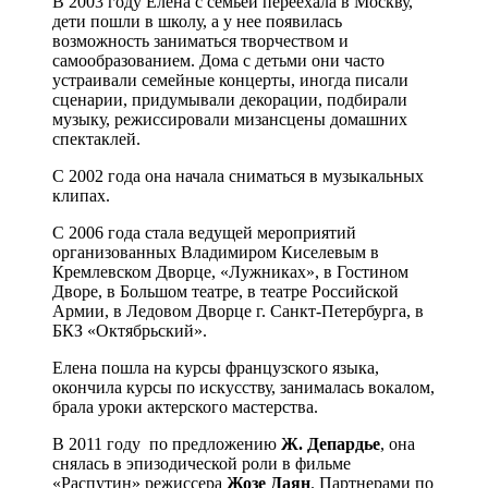
В 2003 году Елена с семьей переехала в Москву,
дети пошли в школу, а у нее появилась
возможность заниматься творчеством и
самообразованием. Дома с детьми они часто
устраивали семейные концерты, иногда писали
сценарии, придумывали декорации, подбирали
музыку, режиссировали мизансцены домашних
спектаклей.
С 2002 года она начала сниматься в музыкальных
клипах.
С 2006 года стала ведущей мероприятий
организованных Владимиром Киселевым в
Кремлевском Дворце, «Лужниках», в Гостином
Дворе, в Большом театре, в театре Российской
Армии, в Ледовом Дворце г. Санкт-Петербурга, в
БКЗ «Октябрьский».
Елена пошла на курсы французского языка,
окончила курсы по искусству, занималась вокалом,
брала уроки актерского мастерства.
В 2011 году по предложению
Ж. Депардье
, она
снялась в эпизодической роли в фильме
«Распутин» режиссера
Жозе Даян
. Партнерами по