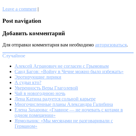
Leave a comment
|
Post navigation
Добавить комментарий
Для отправки комментария вам необходимо
авторизоваться
.
Случайное
Алексей Агранович не согласен с Грымовым
Саид Багов: «Войну в Чечне можно было избежать»
Эротирующие лирики
А судьи кто?
Уверенность Веры Глаголевой
Чай в новогоднюю ночь
Лена Катина радуется сольной карьере
Многочисленные планы Александра Галибина
Елена Захарова: «Главное — не ночевать с котами в
одном помещении»
Ярмольник: «Мы месяцами не разговаривали с
Германом»