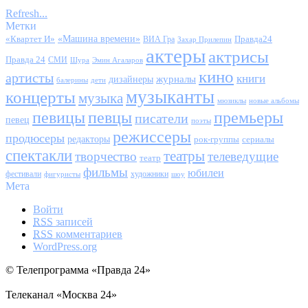
Refresh...
Метки
«Квартет И»
«Машина времени»
Правда24
ВИА Гра
Захар Прилепин
актеры
актрисы
Правда 24
СМИ
Шура
Эмин Агаларов
кино
артисты
книги
журналы
дизайнеры
балерины
дети
музыканты
концерты
музыка
мюзиклы
новые альбомы
певицы
певцы
премьеры
писатели
певец
поэты
режиссеры
продюсеры
редакторы
сериалы
рок-группы
спектакли
театры
творчество
телеведущие
театр
фильмы
юбилеи
фестивали
художники
фигуристы
шоу
Мета
Войти
RSS
записей
RSS
комментариев
WordPress.org
© Телепрограмма «Правда 24»
Телеканал «Москва 24»