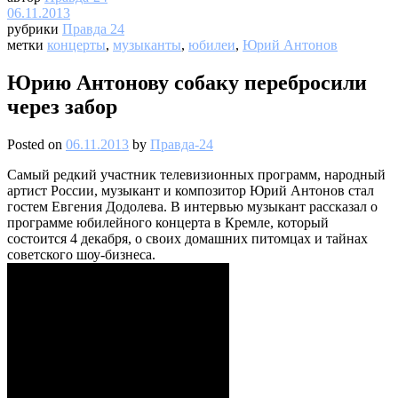
06.11.2013
рубрики
Правда 24
метки
концерты
,
музыканты
,
юбилеи
,
Юрий Антонов
Юрию Антонову собаку перебросили
через забор
Posted on
06.11.2013
by
Правда-24
Самый редкий участник телевизионных программ, народный
артист России, музыкант и композитор Юрий Антонов стал
гостем Евгения Додолева. В интервью музыкант рассказал о
программе юбилейного концерта в Кремле, который
состоится 4 декабря, о своих домашних питомцах и тайнах
советского шоу-бизнеса.