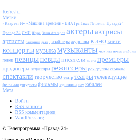
Refresh...
Метки
«Квартет И»
«Машина времени»
Правда24
ВИА Гра
Захар Прилепин
актеры
актрисы
Правда 24
СМИ
Шура
Эмин Агаларов
кино
артисты
книги
журналы
дизайнеры
балерины
дети
музыканты
концерты
музыка
мюзиклы
новые альбомы
певицы
певцы
премьеры
писатели
певец
поэты
режиссеры
продюсеры
редакторы
сериалы
рок-группы
спектакли
театры
творчество
телеведущие
театр
фильмы
юбилеи
фестивали
художники
фигуристы
шоу
Мета
Войти
RSS
записей
RSS
комментариев
WordPress.org
© Телепрограмма «Правда 24»
Телеканал «Москва 24»