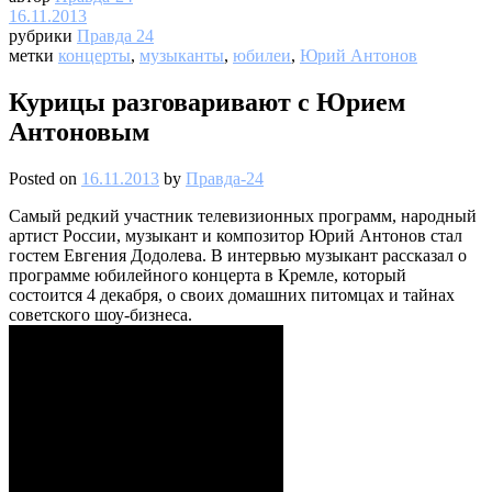
16.11.2013
рубрики
Правда 24
метки
концерты
,
музыканты
,
юбилеи
,
Юрий Антонов
Курицы разговаривают с Юрием
Антоновым
Posted on
16.11.2013
by
Правда-24
Самый редкий участник телевизионных программ, народный
артист России, музыкант и композитор Юрий Антонов стал
гостем Евгения Додолева. В интервью музыкант рассказал о
программе юбилейного концерта в Кремле, который
состоится 4 декабря, о своих домашних питомцах и тайнах
советского шоу-бизнеса.