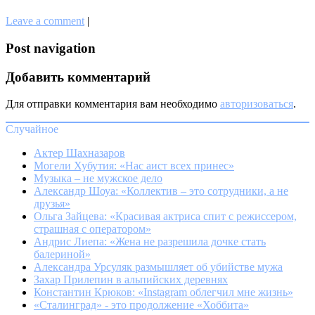
Leave a comment
|
Post navigation
Добавить комментарий
Для отправки комментария вам необходимо
авторизоваться
.
Случайное
Актер Шахназаров
Могели Хубутия: «Нас аист всех принес»
Музыка – не мужское дело
Александр Шоуа: «Коллектив – это сотрудники, а не
друзья»
Ольга Зайцева: «Красивая актриса спит с режиссером,
страшная с оператором»
Андрис Лиепа: «Жена не разрешила дочке стать
балериной»
Александра Урсуляк размышляет об убийстве мужа
Захар Прилепин в альпийских деревнях
Константин Крюков: «Instagram облегчил мне жизнь»
«Сталинград» - это продолжение «Хоббита»