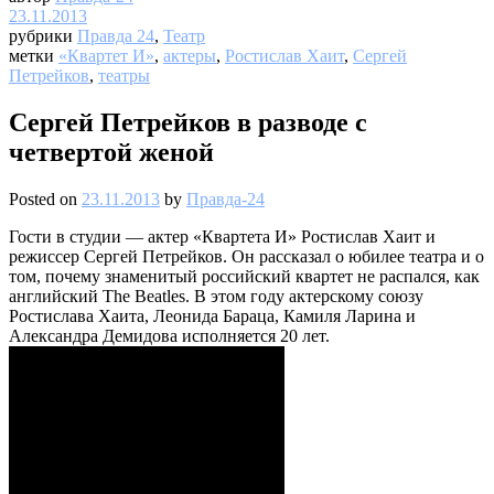
23.11.2013
рубрики
Правда 24
,
Театр
метки
«Квартет И»
,
актеры
,
Ростислав Хаит
,
Сергей
Петрейков
,
театры
Сергей Петрейков в разводе с
четвертой женой
Posted on
23.11.2013
by
Правда-24
Гости в студии — актер «Квартета И» Ростислав Хаит и
режиссер Сергей Петрейков. Он рассказал о юбилее театра и о
том, почему знаменитый российский квартет не распался, как
английский The Beatles. В этом году актерскому союзу
Ростислава Хаита, Леонида Бараца, Камиля Ларина и
Александра Демидова исполняется 20 лет.