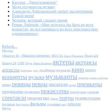
Кастинг „Джентельменов“
Мода отодвинула музыку
Александр Добровинский любит эксцентриков
Помой меня!
Человек, который слышит время
Роман Либеров: «Мне хотелось бы быть во всех
возрастах, во все времена и во всех пространствах
одновременно»
Refresh...
Метки
«Квартет И»
«Машина времени»
Правда24
ВИА Гра
Захар Прилепин
актеры
актрисы
Правда 24
СМИ
Шура
Эмин Агаларов
кино
артисты
книги
журналы
дизайнеры
балерины
дети
музыканты
концерты
музыка
мюзиклы
новые альбомы
певицы
певцы
премьеры
писатели
певец
поэты
режиссеры
продюсеры
редакторы
сериалы
рок-группы
спектакли
театры
творчество
телеведущие
театр
фильмы
юбилеи
фестивали
художники
фигуристы
шоу
Мета