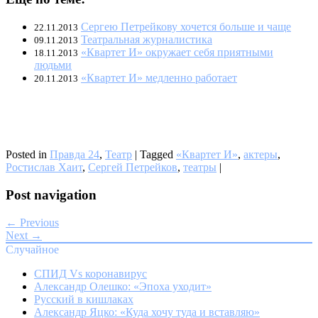
Сергею Петрейкову хочется больше и чаще
22.11.2013
Театральная журналистика
09.11.2013
«Квартет И» окружает себя приятными
18.11.2013
людьми
«Квартет И» медленно работает
20.11.2013
Posted in
Правда 24
,
Театр
|
Tagged
«Квартет И»
,
актеры
,
Ростислав Хаит
,
Сергей Петрейков
,
театры
|
Post navigation
← Previous
Next →
Случайное
СПИД Vs коронавирус
Александр Олешко: «Эпоха уходит»
Русский в кишлаках
Александр Яцко: «Куда хочу туда и вставляю»