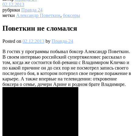
02.12.2013
рубрики
Правда 24
метки
Александр Поветкин
,
боксеры
Поветкин не сломался
Posted on
02.12.2013
by
Правда-24
В гостях у программы побывал боксер Александр Поветкин.
В своем интервью российский супертяжеловес рассказал о
том, когда же состоится бой-реванш с Владимиром Кличко и
по какой причине он до сих пор не посмотрел запись своего
последнего боя, в котором потерпел свое первое поражение в
карьере. А также впервые на телевидении: откровение
боксера о семье, дочери Арине и родном брате Владимире.