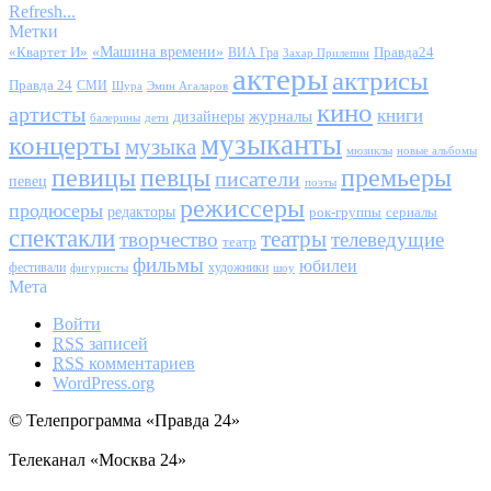
Refresh...
Метки
«Квартет И»
«Машина времени»
Правда24
ВИА Гра
Захар Прилепин
актеры
актрисы
Правда 24
СМИ
Шура
Эмин Агаларов
кино
артисты
книги
журналы
дизайнеры
балерины
дети
музыканты
концерты
музыка
мюзиклы
новые альбомы
певицы
певцы
премьеры
писатели
певец
поэты
режиссеры
продюсеры
редакторы
сериалы
рок-группы
спектакли
театры
творчество
телеведущие
театр
фильмы
юбилеи
фестивали
художники
фигуристы
шоу
Мета
Войти
RSS
записей
RSS
комментариев
WordPress.org
© Телепрограмма «Правда 24»
Телеканал «Москва 24»